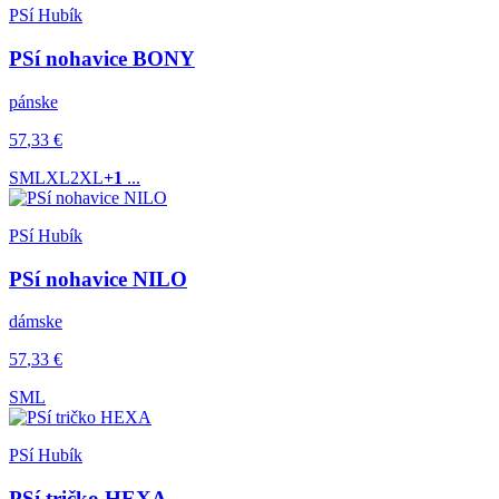
PSí Hubík
PSí nohavice BONY
pánske
57
,33
€
S
M
L
XL
2XL
+1
...
PSí Hubík
PSí nohavice NILO
dámske
57
,33
€
S
M
L
PSí Hubík
PSí tričko HEXA