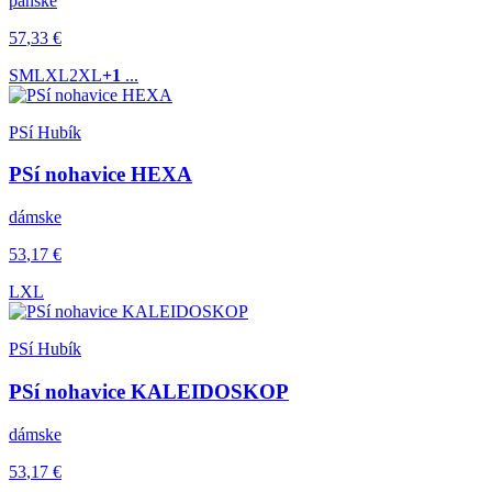
pánske
57
,33
€
S
M
L
XL
2XL
+1
...
PSí Hubík
PSí nohavice HEXA
dámske
53
,17
€
L
XL
PSí Hubík
PSí nohavice KALEIDOSKOP
dámske
53
,17
€