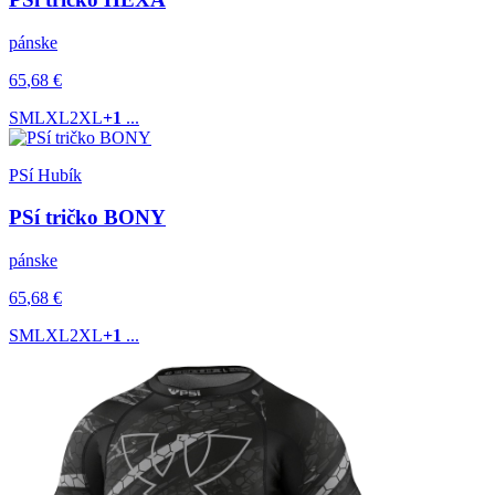
pánske
65
,68
€
S
M
L
XL
2XL
+1
...
PSí Hubík
PSí tričko BONY
pánske
65
,68
€
S
M
L
XL
2XL
+1
...