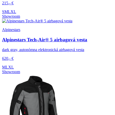
215
,-
€
S
M
L
XL
Showroom
Alpinestars
Alpinestars Tech-Air® 5 airbagová vesta
dark gray, autonómna elektronická airbagová vesta
620
,-
€
M
L
XL
Showroom