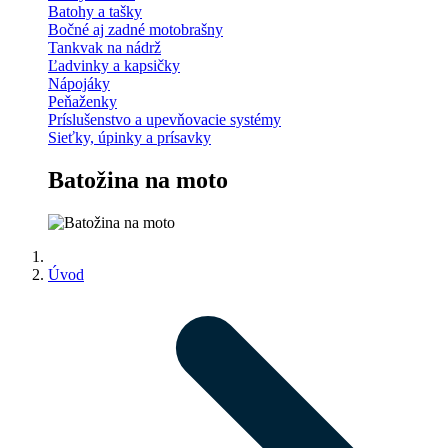
Batohy a tašky
Bočné aj zadné motobrašny
Tankvak na nádrž
Ľadvinky a kapsičky
Nápojáky
Peňaženky
Príslušenstvo a upevňovacie systémy
Sieťky, úpinky a prísavky
Batožina na moto
Úvod