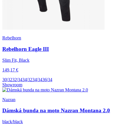
Rebelhorn
Rebelhorn Eagle III
Slim Fit, Black
149
,17
€
30|32
32|34
34|32
34|34
36|34
Showroom
Nazran
Dámská bunda na moto Nazran Montana 2.0
black/black