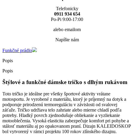
Telefonicky
0911 934 654
Po-Pi 9:00-17:00
alebo emailom
Napíšte nám
Funkčné prádlo
Popis
Popis
Štýlové a funkčné dámske tričko s dlhým rukávom
Toto tričko je ideálne pre všetky športové aktivity vrátane
motosportu. Je vyrobené z materiálu, ktorý je príjemný na dotyk a
podporuje prirodzenú termoreguláciu v závislosti od svalovej
záťaže. Tričko udržiava telo zahriate alebo mierne chladí podľa
potreby. Hladký povrch zjednodušuje obliekanie a vyzliekanie
motooblečenia. Vysoká elasticita zabezpečuje komfort pri pohybe a
stálosť materiálu aj po opakovanom praní. Dizajn KALEIDOSKOP
bol vytvorený v rámci projektu 100 rokov zlínského dizajnu.