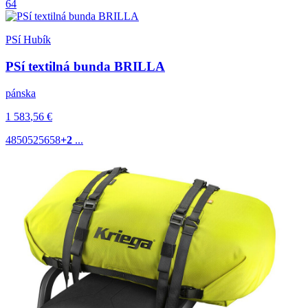
64
PSí Hubík
PSí textilná bunda BRILLA
pánska
1 583
,56
€
48
50
52
56
58
+2
...