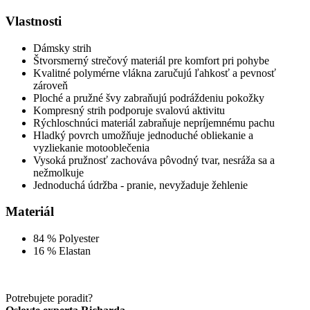
Vlastnosti
Dámsky strih
Štvorsmerný strečový materiál pre komfort pri pohybe
Kvalitné polymérne vlákna zaručujú ľahkosť a pevnosť
zároveň
Ploché a pružné švy zabraňujú podráždeniu pokožky
Kompresný strih podporuje svalovú aktivitu
Rýchloschnúci materiál zabraňuje nepríjemnému pachu
Hladký povrch umožňuje jednoduché obliekanie a
vyzliekanie motooblečenia
Vysoká pružnosť zachováva pôvodný tvar, nesráža sa a
nežmolkuje
Jednoduchá údržba - pranie, nevyžaduje žehlenie
Materiál
84 % Polyester
16 % Elastan
Potrebujete poradit?