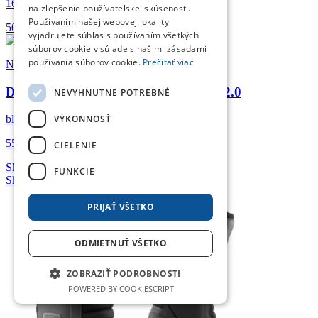
165
,76
€
na zlepšenie používateľskej skúsenosti.
Používaním našej webovej lokality
50
54
56
58
60
vyjadrujete súhlas s používaním všetkých
súborov cookie v súlade s našimi zásadami
používania súborov cookie.
Prečítať viac
Nazran
Dámské rukavice Nazran Fender Air 2.0
NEVYHNUTNE POTREBNÉ
VÝKONNOSŤ
black
55
,-
€
CIELENIE
S
M
L
FUNKCIE
Showroom
PRIJAŤ VŠETKO
ODMIETNUŤ VŠETKO
ZOBRAZIŤ PODROBNOSTI
POWERED BY COOKIESCRIPT