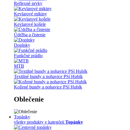
Reflexné prvky
Kevlarové mikiny
Kevlarové košele
Údržba a čistenie
Doplnky
Funkčné prádlo
MTB
Textilné bundy a nohavice PSí Hubík
Kožené bundy a nohavice PSí Hubík
Oblečenie
Topánky
všetky produkty v kategórii
Topánky