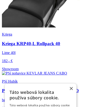
Kriega
Kriega KRP40-L Rollpack 40
Lime 40l
182
,-
€
Showroom
PSí Hubík
×
PSí nohavice KEVLAR JEANS CABO
Táto webová lokalita
používa súbory cookie.
béžová, pánske
Táto webová lokalita používa súbory cookie