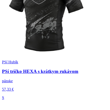
PSí Hubík
PSí tričko HEXA s krátkym rukávom
pánske
57
,33
€
S