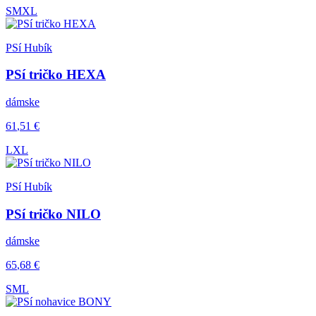
S
M
XL
PSí Hubík
PSí tričko HEXA
dámske
61
,51
€
L
XL
PSí Hubík
PSí tričko NILO
dámske
65
,68
€
S
M
L