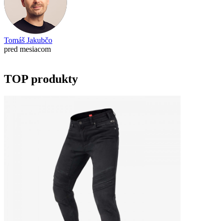
Tomáš Jakubčo
pred mesiacom
TOP produkty