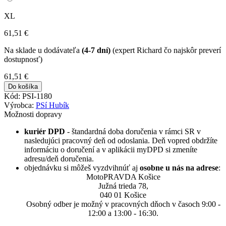
XL
61
,51
€
Na sklade u dodávateľa
(4-7 dní)
(expert Richard čo najskôr preverí
dostupnosť)
61
,51
€
Do košíka
Kód: PSI-1180
Výrobca:
PSí Hubík
Možnosti dopravy
kuriér DPD
- štandardná doba doručenia v rámci SR v
nasledujúci pracovný deň od odoslania. Deň vopred obdržíte
informáciu o doručení a v aplikácii myDPD si zmeníte
adresu/deň doručenia.
objednávku si môžeš vyzdvihnúť aj
osobne u nás na adrese
:
MotoPRAVDA Košice
Južná trieda 78,
040 01 Košice
Osobný odber je možný v pracovných dňoch v časoch 9:00 -
12:00 a 13:00 - 16:30.