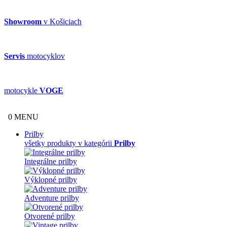
Showroom
v Košiciach
Servis
motocyklov
motocykle
VOGE
0
MENU
Prilby
všetky produkty v kategórii
Prilby
Integrálne prilby
Výklopné prilby
Adventure prilby
Otvorené prilby