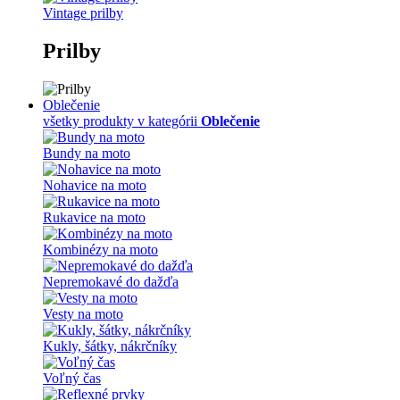
Vintage prilby
Prilby
Oblečenie
všetky produkty v kategórii
Oblečenie
Bundy na moto
Nohavice na moto
Rukavice na moto
Kombinézy na moto
Nepremokavé do dažďa
Vesty na moto
Kukly, šátky, nákrčníky
Voľný čas