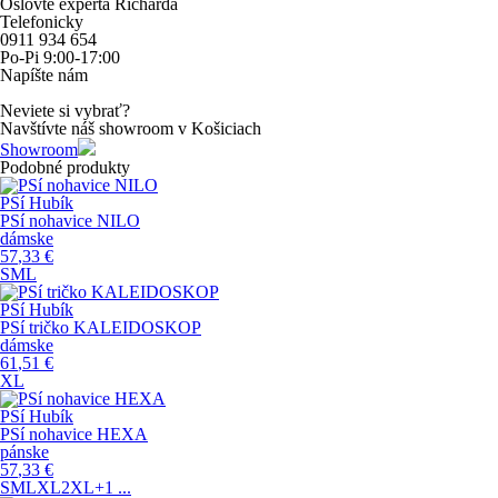
Oslovte experta Richarda
Telefonicky
0911 934 654
Po-Pi 9:00-17:00
Napíšte nám
Neviete si vybrať?
Navštívte náš showroom v Košiciach
Showroom
Podobné produkty
PSí Hubík
PSí nohavice NILO
dámske
57
,33
€
S
M
L
PSí Hubík
PSí tričko KALEIDOSKOP
dámske
61
,51
€
XL
PSí Hubík
PSí nohavice HEXA
pánske
57
,33
€
S
M
L
XL
2XL
+1
...