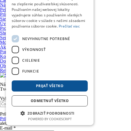
Ľadvinky a kapsičky
na zlepšenie používateľskej skúsenosti.
Nápojáky
Používaním našej webovej lokality
Peňaženky
Príslušenstvo a upevňovacie systémy
vyjadrujete súhlas s používaním všetkých
Sieťky, úpinky a prísavky
súborov cookie v súlade s našimi zásadami
Úvod
používania súborov cookie.
Prečítať viac
Produkty
Showroom
Servis motocyklov
NEVYHNUTNE POTREBNÉ
Motocykle VOGE
Ako nakupovať
VÝKONNOSŤ
Poradňa
Kontakt
CIELENIE
Doprava a platba
Obchodné podmienky
Reklamačný poriadok
FUNKCIE
Nákupný košík
PRIJAŤ VŠETKO
Tvoj nákupný košík je prázdny. Nie je to škoda?
Vyhľadávanie
ODMIETNUŤ VŠETKO
ZOBRAZIŤ PODROBNOSTI
Prihlásenie
Prihlásiť sa účtom Google
POWERED BY COOKIESCRIPT
alebo
E-mail *