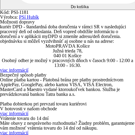
Do košíka
Kód: PSI-1181
Výrobca:
PSí Hubík
Možnosti dopravy
kuriér DPD
- štandardná doba doručenia v rámci SR v nasledujúci
pracovný deň od odoslania. Deň vopred obdržíte informáciu o
doručení a v aplikácii myDPD si zmeníte adresu/deň doručenia.
objednávku si môžeš vyzdvihnúť aj
osobne u nás na adrese
:
MotoPRAVDA Košice
Južná trieda 78,
040 01 Košice
Osobný odber je možný v pracovných dňoch v časoch 9:00 - 12:00 a
13:00 - 16:30.
viac informácií
Bezpečný spôsob platby
Online platba kartou - Platobná brána pre platby prostredníctvom
ApplePay
,
GooglePay
, alebo kartou
VISA
,
VISA Electron
,
MasterCard
a
Maestro
vydané ktoroukoľvek bankou. Služba je
prevádzkovaná bankou Tatra banka a.s.
Platba dobierkou
pri prevzatí tovaru kuriérovi
V hotovosti
v našom obchode
viac informácií
Vrátenie tovaru do 14 dní
Máte obavy z nesprávneho rozhodnutia? Žiadny problém, garantujeme
vám možnosť vrátenia tovaru do 14 dní od nákupu.
viac informácií