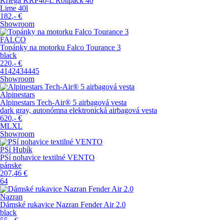
Kriega KRP40-L Rollpack 40
Lime 40l
182
,-
€
Showroom
FALCO
Topánky na motorku Falco Tourance 3
black
220
,-
€
41
42
43
44
45
Showroom
Alpinestars
Alpinestars Tech-Air® 5 airbagová vesta
dark gray, autonómna elektronická airbagová vesta
620
,-
€
M
L
XL
Showroom
PSí Hubík
PSí nohavice textilné VENTO
pánske
207
,46
€
64
Nazran
Dámské rukavice Nazran Fender Air 2.0
black