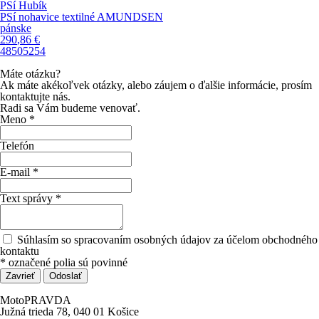
PSí Hubík
PSí nohavice textilné AMUNDSEN
pánske
290
,86
€
48
50
52
54
Máte otázku?
Ak máte akékoľvek otázky, alebo záujem o ďalšie informácie, prosím
kontaktujte nás.
Radi sa Vám budeme venovať.
Meno *
Telefón
E-mail *
Text správy *
Súhlasím so spracovaním osobných údajov za účelom obchodného
kontaktu
*
označené polia sú povinné
Zavrieť
Odoslať
MotoPRAVDA
Južná trieda 78, 040 01 Košice