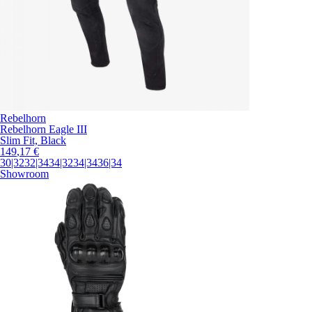
Rebelhorn
Rebelhorn Eagle III
Slim Fit, Black
149
,17
€
30|32
32|34
34|32
34|34
36|34
Showroom