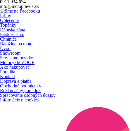
0911 934 654
info@motopravda.sk
Prilby
Oblečenie
Topánky
Dámska zóna
Príslušenstvo
Chrániče
Batožina na moto
Úvod
Showroom
Servis motocyklov
Motocykle VOGE
Ako nakupovať
Poradňa
Kontakt
Doprava a platba
Obchodné podmienky
Reklamačný poriadok
Spracovanie osobných údajov
Informácie o cookies