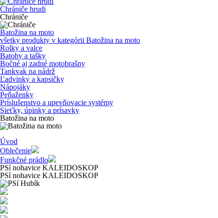
Chrániče hrudi
Chrániče
Batožina na moto
všetky produkty v kategórii
Batožina na moto
Rolky a valce
Batohy a tašky
Bočné aj zadné motobrašny
Tankvak na nádrž
Ľadvinky a kapsičky
Nápojáky
Peňaženky
Príslušenstvo a upevňovacie systémy
Sieťky, úpinky a prísavky
Batožina na moto
Úvod
Oblečenie
Funkčné prádlo
PSí nohavice KALEIDOSKOP
PSí nohavice KALEIDOSKOP