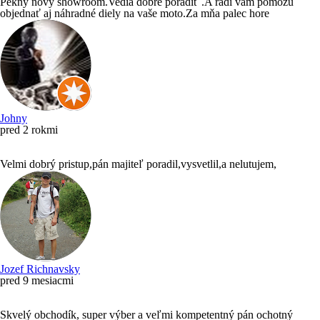
Pekný nový showroom.Vedia dobre poradiť .A radi vám pomôžu
objednať aj náhradné diely na vaše moto.Za mňa palec hore
Johny
pred 2 rokmi
Velmi dobrý pristup,pán majiteľ poradil,vysvetlil,a nelutujem,
Jozef Richnavsky
pred 9 mesiacmi
Skvelý obchodík, super výber a veľmi kompetentný pán ochotný