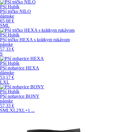
PSí Hubík
PSí tričko NILO
dámske
65
,68
€
S
M
L
PSí Hubík
PSí tričko HEXA s krátkym rukávom
pánske
57
,33
€
S
PSí Hubík
PSí nohavice HEXA
dámske
53
,17
€
L
XL
PSí Hubík
PSí nohavice BONY
pánske
57
,33
€
S
M
L
XL
2XL
+1
...