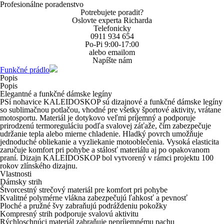
Profesionálne poradenstvo
Potrebujete poradit?
Oslovte experta Richarda
Telefonicky
0911 934 654
Po-Pi 9:00-17:00
alebo emailom
Napíšte nám
Funkčné prádlo
Popis
Popis
Elegantné a funkčné dámske legíny
PSí nohavice KALEIDOSKOP sú dizajnové a funkčné dámske legíny
so sublimačnou potlačou, vhodné pre všetky športové aktivity, vrátane
motosportu. Materiál je dotykovo veľmi príjemný a podporuje
prirodzenú termoreguláciu podľa svalovej záťaže, čím zabezpečuje
udržanie tepla alebo mierne chladenie. Hladký povrch umožňuje
jednoduché obliekanie a vyzliekanie motooblečenia. Vysoká elasticita
zaručuje komfort pri pohybe a stálosť materiálu aj po opakovanom
praní. Dizajn KALEIDOSKOP bol vytvorený v rámci projektu 100
rokov zlínského dizajnu.
Vlastnosti
Dámsky strih
Štvorcestný strečový materiál pre komfort pri pohybe
Kvalitné polymérne vlákna zabezpečujú ľahkosť a pevnosť
Ploché a pružné švy zabraňujú podráždeniu pokožky
Kompresný strih podporuje svalovú aktivitu
Rýchloschnúci materiál zabraňuje nepríjemnému pachu