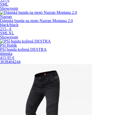
55
,-
€
S
M
L
Showroom
Nazran
Dámská bunda na moto Nazran Montana 2.0
black/black
215
,-
€
S
M
L
XL
Showroom
PSí Hubík
PSí bunda kožená DESTRA
dámska
415
,95
€
36
38
40
42
44