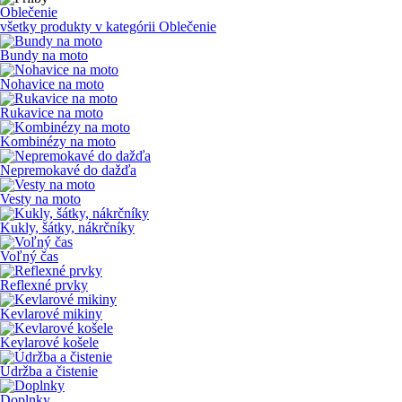
Oblečenie
všetky produkty v kategórii
Oblečenie
Bundy na moto
Nohavice na moto
Rukavice na moto
Kombinézy na moto
Nepremokavé do dažďa
Vesty na moto
Kukly, šátky, nákrčníky
Voľný čas
Reflexné prvky
Kevlarové mikiny
Kevlarové košele
Údržba a čistenie
Doplnky