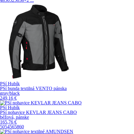
48
50
52
56
58
+2
...
PSí Hubík
PSí bunda textilná VENTO pánska
gray/black
249
,16
€
PSí Hubík
PSí nohavice KEVLAR JEANS CABO
béžová, pánske
165
,76
€
50
54
56
58
60