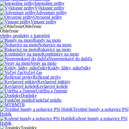
Integrálne prilby
Výklopné prilby
Adventure prilby
Otvorené prilby
Vintage prilby
Oblečenie
Oblečenie
všetky produkty v kategórii
Bundy na moto
Nohavice na moto
Rukavice na moto
Kombinézy na moto
Nepremokavé do dažďa
Vesty na moto
Kukly, šátky, nákrčníky
Voľný čas
Reflexné prvky
Kevlarové mikiny
Kevlarové košele
Údržba a čistenie
Doplnky
Funkčné prádlo
MTB
Textilné bundy a nohavice PSí
Hubík
Kožené bundy a nohavice PSí
Hubík
Topánky