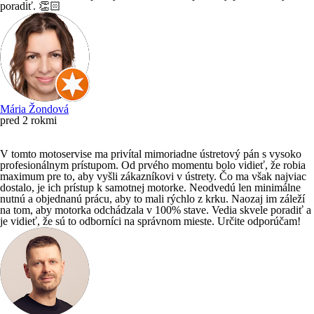
poradiť. 👏🏻
Mária Žondová
pred 2 rokmi
V tomto motoservise ma privítal mimoriadne ústretový pán s vysoko
profesionálnym prístupom. Od prvého momentu bolo vidieť, že robia
maximum pre to, aby vyšli zákazníkovi v ústrety. Čo ma však najviac
dostalo, je ich prístup k samotnej motorke. Neodvedú len minimálne
nutnú a objednanú prácu, aby to mali rýchlo z krku. Naozaj im záleží
na tom, aby motorka odchádzala v 100% stave. Vedia skvele poradiť a
je vidieť, že sú to odborníci na správnom mieste. Určite odporúčam!