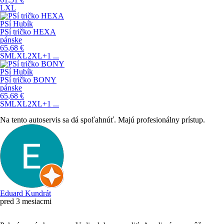
L
XL
PSí Hubík
PSí tričko HEXA
pánske
65
,68
€
S
M
L
XL
2XL
+1
...
PSí Hubík
PSí tričko BONY
pánske
65
,68
€
S
M
L
XL
2XL
+1
...
Na tento autoservis sa dá spoľahnúť. Majú profesionálny prístup.
Eduard Kundrát
pred 3 mesiacmi