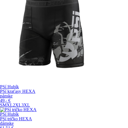
PSí Hubík
PSí kraťasy HEXA
pánske
49
,-
€
S
M
XL
2XL
3XL
PSí Hubík
PSí tričko HEXA
dámske
61
,51
€