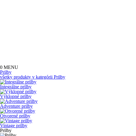
0
MENU
Prilby
všetky produkty v kategórii
Prilby
Integrálne prilby
Výklopné prilby
Adventure prilby
Otvorené prilby
Vintage prilby
Prilby