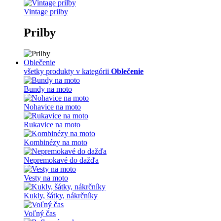
Vintage prilby
Prilby
Oblečenie
všetky produkty v kategórii
Oblečenie
Bundy na moto
Nohavice na moto
Rukavice na moto
Kombinézy na moto
Nepremokavé do dažďa
Vesty na moto
Kukly, šátky, nákrčníky
Voľný čas