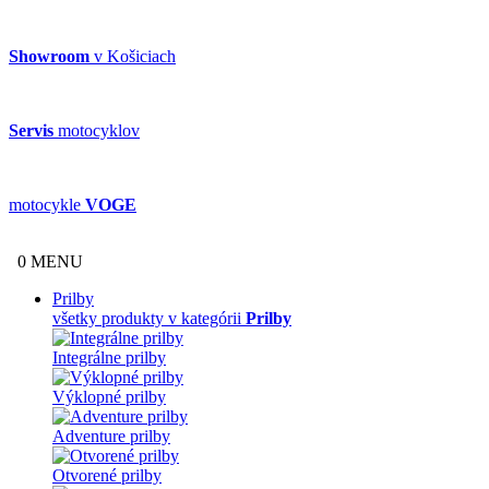
Showroom
v Košiciach
Servis
motocyklov
motocykle
VOGE
0
MENU
Prilby
všetky produkty v kategórii
Prilby
Integrálne prilby
Výklopné prilby
Adventure prilby
Otvorené prilby