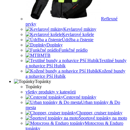
Reflexné
prvky
Kevlarové mikiny
Kevlarové košele
Údržba a čistenie
Doplnky
Funkčné prádlo
MTB
Textilné bundy
a nohavice PSí Hubík
Kožené bundy
a nohavice PSí Hubík
Topánky
Topánky
všetky produkty v kategórii
Cestovné topánky
Urban topánky & Do
mesta
Chopper, cruiser topánky
Športové topánky na moto
Motocross & Enduro
topánky