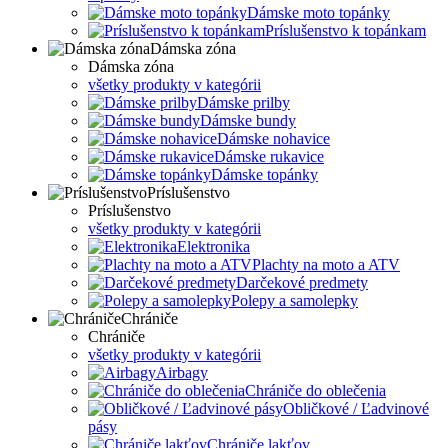
Dámske moto topánky
Príslušenstvo k topánkam
Dámska zóna
Dámska zóna
všetky produkty v kategórii
Dámske prilby
Dámske bundy
Dámske nohavice
Dámske rukavice
Dámske topánky
Príslušenstvo
Príslušenstvo
všetky produkty v kategórii
Elektronika
Plachty na moto a ATV
Darčekové predmety
Polepy a samolepky
Chrániče
Chrániče
všetky produkty v kategórii
Airbagy
Chrániče do oblečenia
Obličkové / Ľadvinové
pásy
Chrániče lakťov