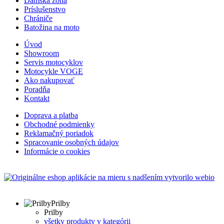
Dámska zóna
Príslušenstvo
Chrániče
Batožina na moto
Úvod
Showroom
Servis motocyklov
Motocykle VOGE
Ako nakupovať
Poradňa
Kontakt
Doprava a platba
Obchodné podmienky
Reklamačný poriadok
Spracovanie osobných údajov
Informácie o cookies
s nadšením vytvorilo webio
Prilby
Prilby
všetky produkty v kategórii