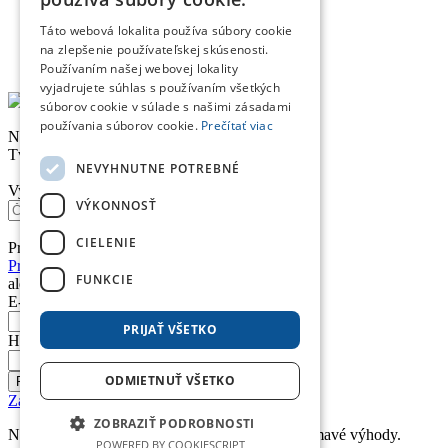
Táto webová lokalita používa súbory cookie
Doprava a platba
Obchodné podmienky
na zlepšenie používateľskej skúsenosti.
Reklamačný poriadok
Používaním našej webovej lokality
vyjadrujete súhlas s používaním všetkých
súborov cookie v súlade s našimi zásadami
používania súborov cookie.
Prečítať viac
Nákupný košík
Tvoj nákupný košík je prázdny. Nie je to škoda?
NEVYHNUTNE POTREBNÉ
Vyhľadávanie
VÝKONNOSŤ
CIELENIE
Prihlásenie
Prihlásiť sa účtom Google
FUNKCIE
alebo
E-mail *
PRIJAŤ VŠETKO
Heslo *
ODMIETNUŤ VŠETKO
Prihlásiť
Zabudnuté heslo
ZOBRAZIŤ PODROBNOSTI
Nemáte u nás účet? Založte si ho a získajte zaujímavé výhody.
POWERED BY COOKIESCRIPT