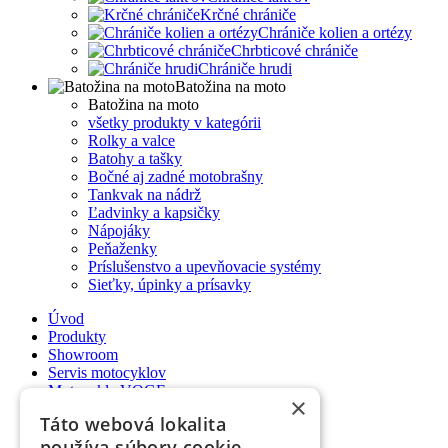
Krčné chrániče
Chrániče kolien a ortézy
Chrbticové chrániče
Chrániče hrudi
Batožina na moto
Batožina na moto
všetky produkty v kategórii
Rolky a valce
Batohy a tašky
Bočné aj zadné motobrašny
Tankvak na nádrž
Ľadvinky a kapsičky
Nápojáky
Peňaženky
Príslušenstvo a upevňovacie systémy
Sieťky, úpinky a prísavky
Úvod
Produkty
Showroom
Servis motocyklov
Motocykle VOGE
×
Ako nakupovať
Táto webová lokalita
Poradňa
používa súbory cookie.
Kontakt