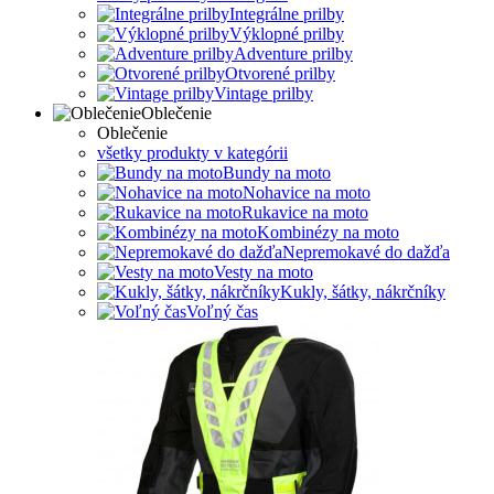
Integrálne prilby
Výklopné prilby
Adventure prilby
Otvorené prilby
Vintage prilby
Oblečenie
Oblečenie
všetky produkty v kategórii
Bundy na moto
Nohavice na moto
Rukavice na moto
Kombinézy na moto
Nepremokavé do dažďa
Vesty na moto
Kukly, šátky, nákrčníky
Voľný čas