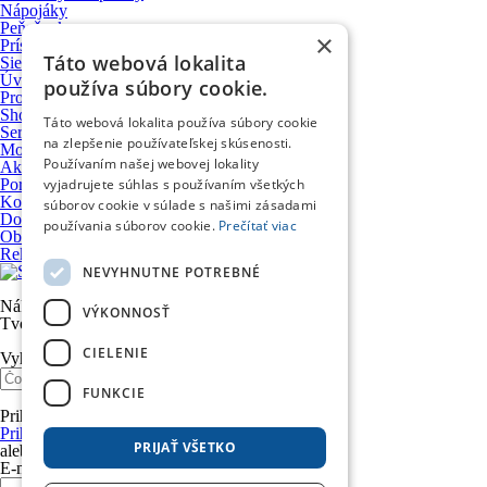
Nápojáky
Peňaženky
×
Príslušenstvo a upevňovacie systémy
Táto webová lokalita
Sieťky, úpinky a prísavky
Úvod
používa súbory cookie.
Produkty
Showroom
Táto webová lokalita používa súbory cookie
Servis motocyklov
na zlepšenie používateľskej skúsenosti.
Motocykle VOGE
Používaním našej webovej lokality
Ako nakupovať
Poradňa
vyjadrujete súhlas s používaním všetkých
Kontakt
súborov cookie v súlade s našimi zásadami
Doprava a platba
používania súborov cookie.
Prečítať viac
Obchodné podmienky
Reklamačný poriadok
NEVYHNUTNE POTREBNÉ
Nákupný košík
VÝKONNOSŤ
Tvoj nákupný košík je prázdny. Nie je to škoda?
CIELENIE
Vyhľadávanie
FUNKCIE
Prihlásenie
Prihlásiť sa účtom Google
PRIJAŤ VŠETKO
alebo
E-mail *