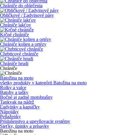
Chrániče do oblečenia
Obličkové / Ľadvinové pásy
Chrániče lakťov
Krčné chrániče
Chrániče kolien a ortézy
Chrbticové chrániče
Chrániče hrudi
Chrániče
Batožina na moto
všetky produkty v kategórii
Batožina na moto
Rolky a valce
Batohy a tašky
Bočné aj zadné motobrašny
Tankvak na nádrž
Ľadvinky a kapsičky
Nápojáky
Peňaženky
Príslušenstvo a upevňovacie systémy
Sieťky, úpinky a prísavky
Batožina na moto