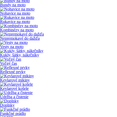
Bundy na moto
Nohavice na moto
Rukavice na moto
Kombinézy na moto
Nepremokavé do dažďa
Vesty na moto
Kukly, šátky, nákrčníky
Voľný čas
Reflexné prvky
Kevlarové mikiny
Kevlarové košele
Údržba a čistenie
Doplnky
Funkčné prádlo