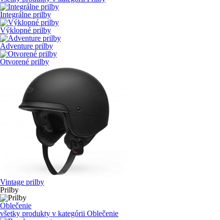
Integrálne prilby
Výklopné prilby
Adventure prilby
Otvorené prilby
Vintage prilby
Prilby
Oblečenie
všetky produkty v kategórii
Oblečenie