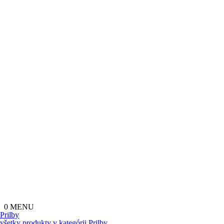
0
MENU
Prilby
všetky produkty v kategórii
Prilby