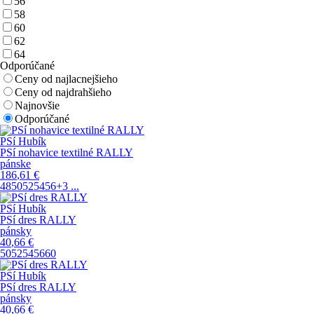
56
58
60
62
64
Odporúčané
Ceny od najlacnejšieho
Ceny od najdrahšieho
Najnovšie
Odporúčané
PSí Hubík
PSí nohavice textilné RALLY
pánske
186
,61
€
48
50
52
54
56
+3
...
PSí Hubík
PSí dres RALLY
pánsky
40
,66
€
50
52
54
56
60
PSí Hubík
PSí dres RALLY
pánsky
40
,66
€