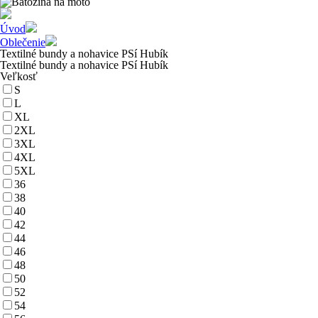
Úvod
Oblečenie
Textilné bundy a nohavice PSí Hubík
Textilné bundy a nohavice PSí Hubík
Veľkosť
S
L
XL
2XL
3XL
4XL
5XL
36
38
40
42
44
46
48
50
52
54