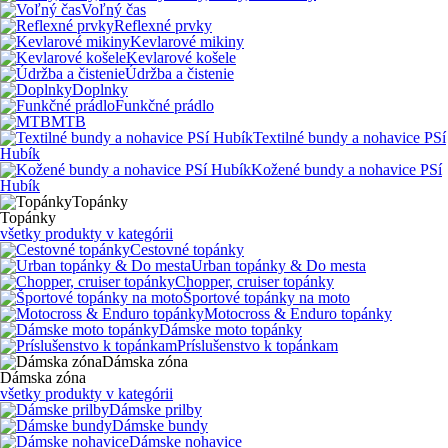
Voľný čas
Reflexné prvky
Kevlarové mikiny
Kevlarové košele
Údržba a čistenie
Doplnky
Funkčné prádlo
MTB
Textilné bundy a nohavice PSí
Hubík
Kožené bundy a nohavice PSí
Hubík
Topánky
Topánky
všetky produkty v kategórii
Cestovné topánky
Urban topánky & Do mesta
Chopper, cruiser topánky
Športové topánky na moto
Motocross & Enduro topánky
Dámske moto topánky
Príslušenstvo k topánkam
Dámska zóna
Dámska zóna
všetky produkty v kategórii
Dámske prilby
Dámske bundy
Dámske nohavice