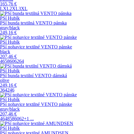
165
,76
€
L
XL
2XL
3XL
PSí Hubík
PSí bunda textilná VENTO pánska
gray/black
249
,16
€
PSí Hubík
PSí nohavice textilné VENTO pánske
black
207
,46
€
46
58
60
62
64
PSí Hubík
PSí bunda textilní VENTO dámská
olive
249
,16
€
36
42
46
PSí Hubík
PSí nohavice textilné VENTO pánske
gray/black
207
,46
€
46
48
58
60
62
+1
...
PSí Hubík
PSí nohavice textilné AMUNDSEN