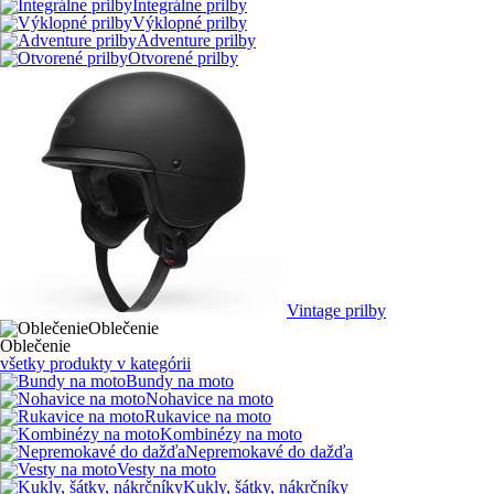
Integrálne prilby
Výklopné prilby
Adventure prilby
Otvorené prilby
Vintage prilby
Oblečenie
Oblečenie
všetky produkty v kategórii
Bundy na moto
Nohavice na moto
Rukavice na moto
Kombinézy na moto
Nepremokavé do dažďa
Vesty na moto
Kukly, šátky, nákrčníky