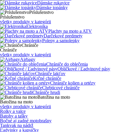
Dámske rukavice
Dámske topánky
Príslušenstvo
Príslušenstvo
všetky produkty v kategórii
Elektronika
Plachty na moto a ATV
Darčekové predmety
Polepy a samolepky
Chrániče
Chrániče
všetky produkty v kategórii
Airbagy
Chrániče do oblečenia
Obličkové / Ľadvinové pásy
Chrániče lakťov
Krčné chrániče
Chrániče kolien a ortézy
Chrbticové chrániče
Chrániče hrudi
Batožina na moto
Batožina na moto
všetky produkty v kategórii
Rolky a valce
Batohy a tašky
Bočné aj zadné motobrašny
Tankvak na nádrž
Ľadvinky a kapsičky