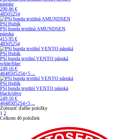
pánske
290
,86
€
48
50
52
54
PSí Hubík
PSí bunda textilná AMUNDSEN
pánska
415
,95
€
48
50
52
54
PSí Hubík
PSí bunda textilní VENTO pánská
white/blue
249
,16
€
46
48
50
52
54
+5
...
PSí Hubík
PSí bunda textilní VENTO pánská
black/olive
249
,16
€
46
48
50
52
54
+5
...
Zobraziť ďalšie položky
1
2
Celkom 40 položiek