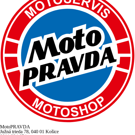
MotoPRAVDA
Južná trieda 78, 040 01 Košice