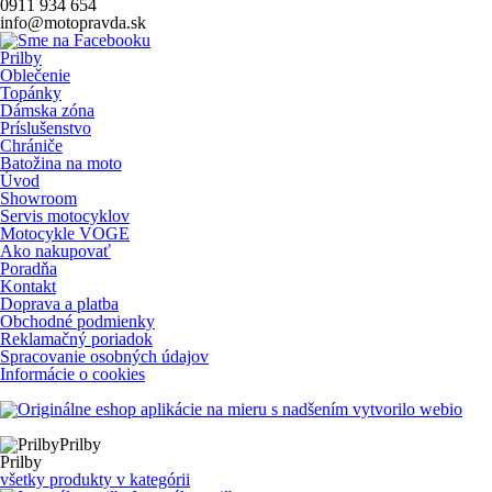
0911 934 654
info@motopravda.sk
Prilby
Oblečenie
Topánky
Dámska zóna
Príslušenstvo
Chrániče
Batožina na moto
Úvod
Showroom
Servis motocyklov
Motocykle VOGE
Ako nakupovať
Poradňa
Kontakt
Doprava a platba
Obchodné podmienky
Reklamačný poriadok
Spracovanie osobných údajov
Informácie o cookies
s nadšením vytvorilo webio
Prilby
Prilby
všetky produkty v kategórii