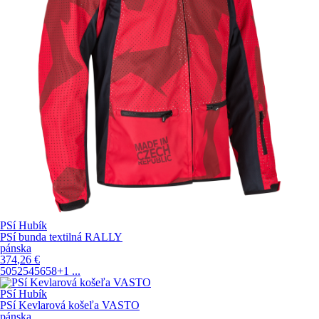
PSí Hubík
PSí bunda textilná RALLY
pánska
374
,26
€
50
52
54
56
58
+1
...
PSí Hubík
PSí Kevlarová košeľa VASTO
pánska