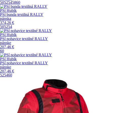
50
52
54
58
60
PSí Hubík
PSí bunda textilná RALLY
pánska
374
,26
€
50
52
54
PSí Hubík
PSí nohavice textilné RALLY
pánske
207
,46
€
60
PSí Hubík
PSí nohavice textilné RALLY
pánske
207
,46
€
52
54
60