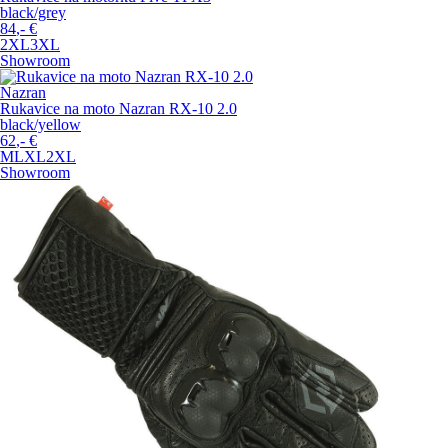
black/grey
84
,-
€
2XL
3XL
Showroom
Nazran
Rukavice na moto Nazran RX-10 2.0
black/yellow
62
,-
€
M
L
XL
2XL
Showroom