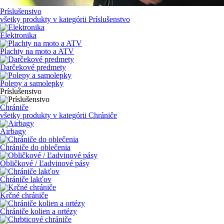
Príslušenstvo
všetky produkty v kategórii
Príslušenstvo
Elektronika
Plachty na moto a ATV
Darčekové predmety
Polepy a samolepky
Príslušenstvo
Chrániče
všetky produkty v kategórii
Chrániče
Airbagy
Chrániče do oblečenia
Obličkové / Ľadvinové pásy
Chrániče lakťov
Krčné chrániče
Chrániče kolien a ortézy