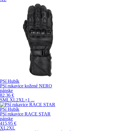
PSí Hubík
PSí rukavice kožené NERO
pánske
82
,36
€
S
M
L
XL
2XL
+1
...
PSí Hubík
PSí rukavice RACE STAR
pánske
415
,95
€
XL
2XL