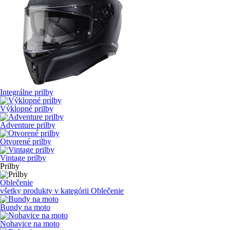
Integrálne prilby
Výklopné prilby
Adventure prilby
Otvorené prilby
Vintage prilby
Prilby
Oblečenie
všetky produkty v kategórii
Oblečenie
Bundy na moto
Nohavice na moto