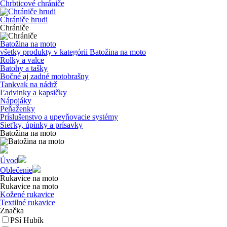
Chrbticové chrániče
Chrániče hrudi
Chrániče
Batožina na moto
všetky produkty v kategórii
Batožina na moto
Rolky a valce
Batohy a tašky
Bočné aj zadné motobrašny
Tankvak na nádrž
Ľadvinky a kapsičky
Nápojáky
Peňaženky
Príslušenstvo a upevňovacie systémy
Sieťky, úpinky a prísavky
Batožina na moto
Úvod
Oblečenie
Rukavice na moto
Rukavice na moto
Kožené rukavice
Textilné rukavice
Značka
PSí Hubík