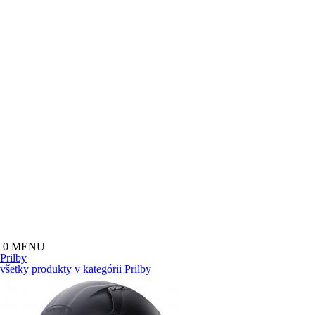
0
MENU
Prilby
všetky produkty v kategórii
Prilby