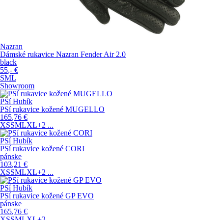
Nazran
Dámské rukavice Nazran Fender Air 2.0
black
55
,-
€
S
M
L
Showroom
PSí Hubík
PSí rukavice kožené MUGELLO
165
,76
€
XS
S
M
L
XL
+2
...
PSí Hubík
PSí rukavice kožené CORI
pánske
103
,21
€
XS
S
M
L
XL
+2
...
PSí Hubík
PSí rukavice kožené GP EVO
pánske
165
,76
€
XS
S
M
L
XL
+2
...