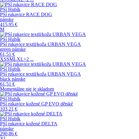
PSí Hubík
PSí rukavice RACE DOG
pánske
415
,95
€
M
PSí Hubík
PSí rukavice textil/koža URBAN VEGA
green pánske
61
,51
€
XS
S
M
L
XL
+2
...
PSí Hubík
PSí rukavice textil/koža URBAN VEGA
black pánske
61
,51
€
Momentálne nie je skladom
PSí Hubík
PSí rukavice kožené GP EVO dětské
103
,21
€
PSí Hubík
PSí rukavice kožené DELTA
pánske
290
,86
€
XL