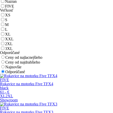
Nazran
FIVE
Veľkosť
XS
S
M
L
XL
XXL
2XL
3XL
Odporúčané
Ceny od najlacnejšieho
Ceny od najdrahšieho
Najnovšie
Odporúčané
FIVE
Rukavice na motorku Five TFX4
black
61
,-
€
XL
2XL
Showroom
FIVE
Rukavice na motorku Five TFX3