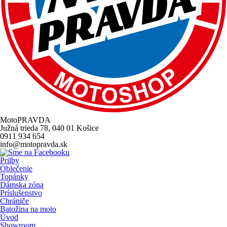
MotoPRAVDA
Južná trieda 78, 040 01 Košice
0911 934 654
info@motopravda.sk
Prilby
Oblečenie
Topánky
Dámska zóna
Príslušenstvo
Chrániče
Batožina na moto
Úvod
Showroom