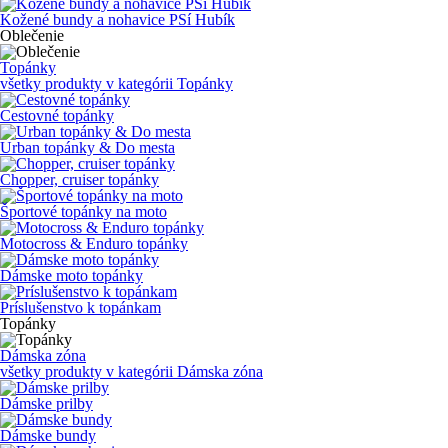
Kožené bundy a nohavice PSí Hubík
Oblečenie
Topánky
všetky produkty v kategórii
Topánky
Cestovné topánky
Urban topánky & Do mesta
Chopper, cruiser topánky
Športové topánky na moto
Motocross & Enduro topánky
Dámske moto topánky
Príslušenstvo k topánkam
Topánky
Dámska zóna
všetky produkty v kategórii
Dámska zóna
Dámske prilby
Dámske bundy