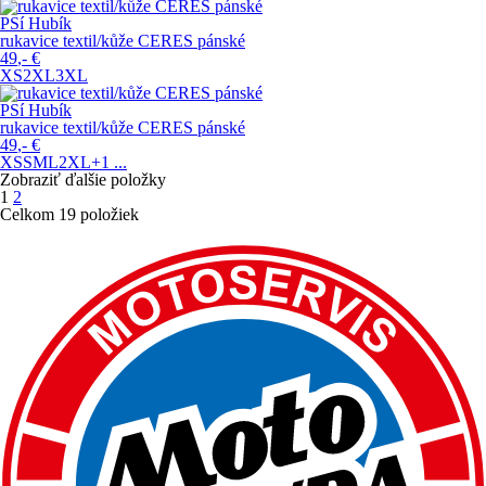
PSí Hubík
rukavice textil/kůže CERES pánské
49
,-
€
XS
2XL
3XL
PSí Hubík
rukavice textil/kůže CERES pánské
49
,-
€
XS
S
M
L
2XL
+1
...
Zobraziť ďalšie položky
1
2
Celkom 19 položiek