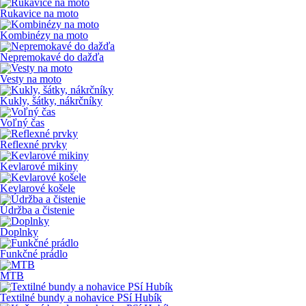
Rukavice na moto
Kombinézy na moto
Nepremokavé do dažďa
Vesty na moto
Kukly, šátky, nákrčníky
Voľný čas
Reflexné prvky
Kevlarové mikiny
Kevlarové košele
Údržba a čistenie
Doplnky
Funkčné prádlo
MTB
Textilné bundy a nohavice PSí Hubík