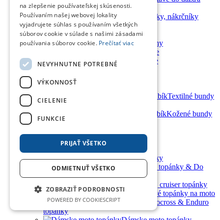
na zlepšenie používateľskej skúsenosti.
Vesty na moto
Používaním našej webovej lokality
Kukly, šátky, nákrčníky
vyjadrujete súhlas s používaním všetkých
Voľný čas
súborov cookie v súlade s našimi zásadami
Reflexné prvky
Kevlarové mikiny
používania súborov cookie.
Prečítať viac
Kevlarové košele
Údržba a čistenie
NEVYHNUTNE POTREBNÉ
Doplnky
Funkčné prádlo
VÝKONNOSŤ
MTB
Textilné bundy
CIELENIE
a nohavice PSí Hubík
Kožené bundy
FUNKCIE
a nohavice PSí Hubík
Topánky
Topánky
PRIJAŤ VŠETKO
všetky produkty v kategórii
Cestovné topánky
Urban topánky & Do
ODMIETNUŤ VŠETKO
mesta
Chopper, cruiser topánky
ZOBRAZIŤ PODROBNOSTI
Športové topánky na moto
POWERED BY COOKIESCRIPT
Motocross & Enduro
topánky
Dámske moto topánky