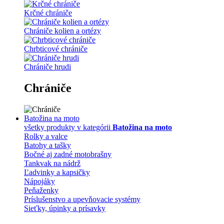
Krčné chrániče
Chrániče kolien a ortézy
Chrbticové chrániče
Chrániče hrudi
Chrániče
Batožina na moto
všetky produkty v kategórii
Batožina na moto
Rolky a valce
Batohy a tašky
Bočné aj zadné motobrašny
Tankvak na nádrž
Ľadvinky a kapsičky
Nápojáky
Peňaženky
Príslušenstvo a upevňovacie systémy
Sieťky, úpinky a prísavky