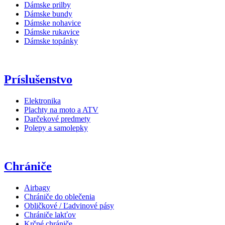
Dámske prilby
Dámske bundy
Dámske nohavice
Dámske rukavice
Dámske topánky
Príslušenstvo
Elektronika
Plachty na moto a ATV
Darčekové predmety
Polepy a samolepky
Chrániče
Airbagy
Chrániče do oblečenia
Obličkové / Ľadvinové pásy
Chrániče lakťov
Krčné chrániče