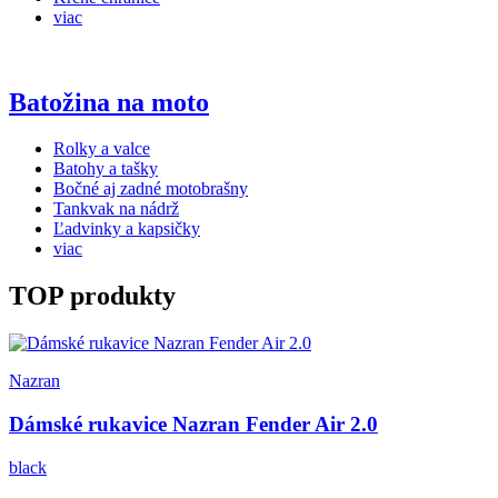
viac
Batožina na moto
Rolky a valce
Batohy a tašky
Bočné aj zadné motobrašny
Tankvak na nádrž
Ľadvinky a kapsičky
viac
TOP produkty
Nazran
Dámské rukavice Nazran Fender Air 2.0
black