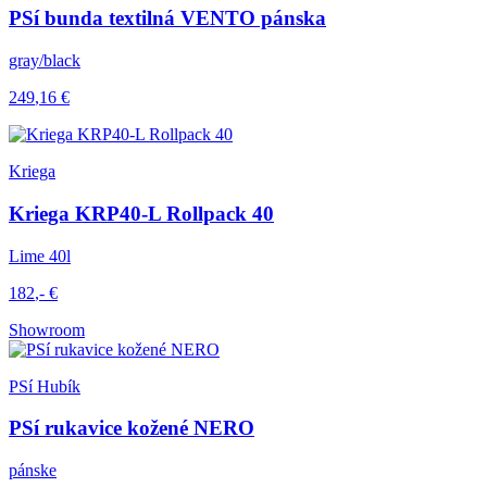
PSí bunda textilná VENTO pánska
gray/black
249
,16
€
Kriega
Kriega KRP40-L Rollpack 40
Lime 40l
182
,-
€
Showroom
PSí Hubík
PSí rukavice kožené NERO
pánske