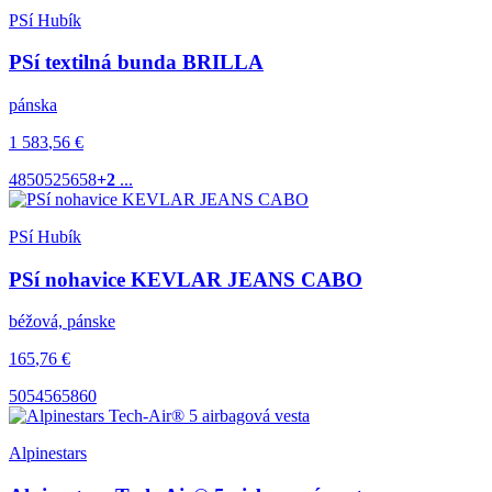
PSí Hubík
PSí textilná bunda BRILLA
pánska
1 583
,56
€
48
50
52
56
58
+2
...
PSí Hubík
PSí nohavice KEVLAR JEANS CABO
béžová, pánske
165
,76
€
50
54
56
58
60
Alpinestars