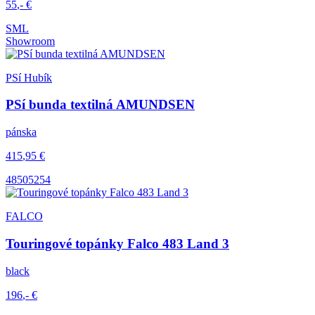
55
,-
€
S
M
L
Showroom
PSí Hubík
PSí bunda textilná AMUNDSEN
pánska
415
,95
€
48
50
52
54
FALCO
Touringové topánky Falco 483 Land 3
black
196
,-
€