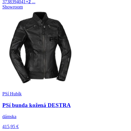
37
38
39
40
41
+2
...
Showroom
PSí Hubík
PSí bunda kožená DESTRA
dámska
415
,95
€