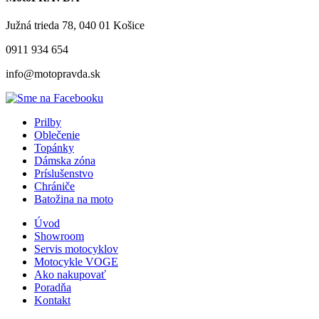
Južná trieda 78, 040 01 Košice
0911 934 654
info@motopravda.sk
Prilby
Oblečenie
Topánky
Dámska zóna
Príslušenstvo
Chrániče
Batožina na moto
Úvod
Showroom
Servis motocyklov
Motocykle VOGE
Ako nakupovať
Poradňa
Kontakt