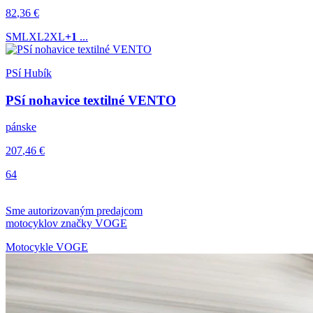
82
,36
€
S
M
L
XL
2XL
+1
...
PSí Hubík
PSí nohavice textilné VENTO
pánske
207
,46
€
64
Sme autorizovaným predajcom
motocyklov značky
VOGE
Motocykle VOGE