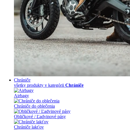
Chrániče
všetky produkty v kategórii
Chrániče
Airbagy
Chrániče do oblečenia
Obličkové / Ľadvinové pásy
Chrániče lakťov