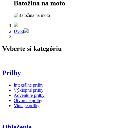
Batožina na moto
Úvod
Vyberte si kategóriu
Prilby
Integrálne prilby
Výklopné prilby
Adventure prilby
Otvorené prilby
Vintage prilby
Oblečenie