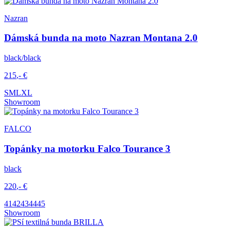
Nazran
Dámská bunda na moto Nazran Montana 2.0
black/black
215
,-
€
S
M
L
XL
Showroom
FALCO
Topánky na motorku Falco Tourance 3
black
220
,-
€
41
42
43
44
45
Showroom