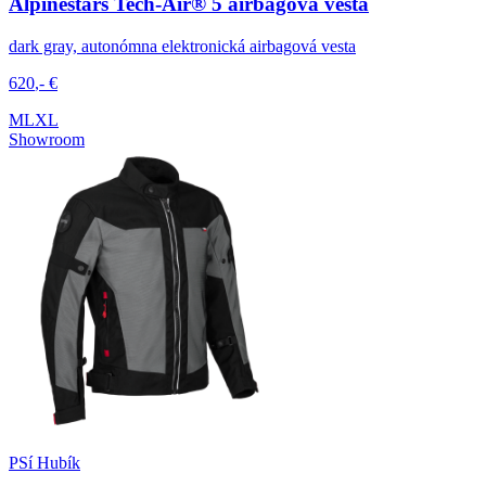
Alpinestars Tech-Air® 5 airbagová vesta
dark gray, autonómna elektronická airbagová vesta
620
,-
€
M
L
XL
Showroom
PSí Hubík