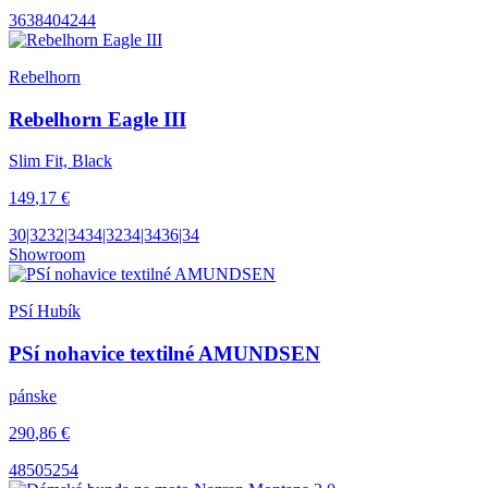
36
38
40
42
44
Rebelhorn
Rebelhorn Eagle III
Slim Fit, Black
149
,17
€
30|32
32|34
34|32
34|34
36|34
Showroom
PSí Hubík
PSí nohavice textilné AMUNDSEN
pánske
290
,86
€
48
50
52
54