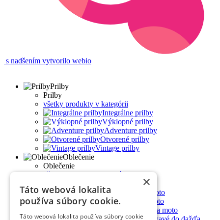
s nadšením vytvorilo webio
Prilby
Prilby
všetky produkty v kategórii
Integrálne prilby
Výklopné prilby
Adventure prilby
Otvorené prilby
Vintage prilby
Oblečenie
Oblečenie
všetky produkty v kategórii
×
Bundy na moto
Táto webová lokalita
Nohavice na moto
používa súbory cookie.
Rukavice na moto
Kombinézy na moto
Táto webová lokalita používa súbory cookie
Nepremokavé do dažďa