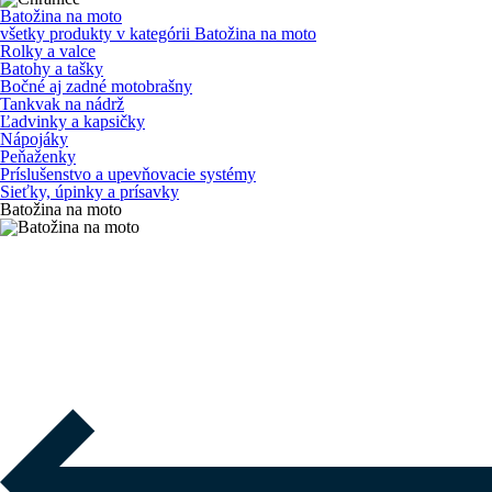
Batožina na moto
všetky produkty v kategórii
Batožina na moto
Rolky a valce
Batohy a tašky
Bočné aj zadné motobrašny
Tankvak na nádrž
Ľadvinky a kapsičky
Nápojáky
Peňaženky
Príslušenstvo a upevňovacie systémy
Sieťky, úpinky a prísavky
Batožina na moto