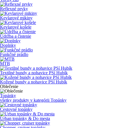
Reflexné prvky
Kevlarové mikiny
Kevlarové košele
Údržba a čistenie
Doplnky
Funkčné prádlo
MTB
Textilné bundy a nohavice PSí Hubík
Kožené bundy a nohavice PSí Hubík
Oblečenie
Topánky
všetky produkty v kategórii
Topánky
Cestovné topánky
Urban topánky & Do mesta
Chopper, cruiser topánky