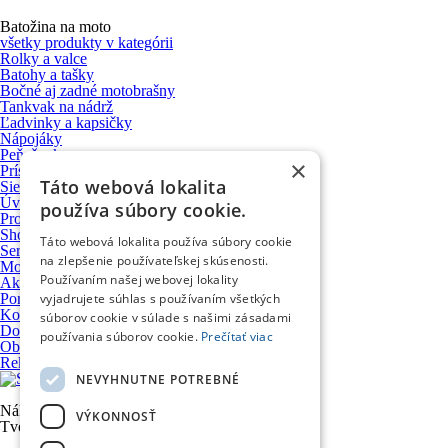
Batožina na moto
všetky produkty v kategórii
Rolky a valce
Batohy a tašky
Bočné aj zadné motobrašny
Tankvak na nádrž
Ľadvinky a kapsičky
Nápojáky
Peňaženky
×
Príslušenstvo a upevňovacie systémy
Táto webová lokalita
Sieťky, úpinky a prísavky
Úvod
používa súbory cookie.
Produkty
Showroom
Táto webová lokalita používa súbory cookie
Servis motocyklov
na zlepšenie používateľskej skúsenosti.
Motocykle VOGE
Používaním našej webovej lokality
Ako nakupovať
Poradňa
vyjadrujete súhlas s používaním všetkých
Kontakt
súborov cookie v súlade s našimi zásadami
Doprava a platba
používania súborov cookie.
Prečítať viac
Obchodné podmienky
Reklamačný poriadok
NEVYHNUTNE POTREBNÉ
Nákupný košík
VÝKONNOSŤ
Tvoj nákupný košík je prázdny. Nie je to škoda?