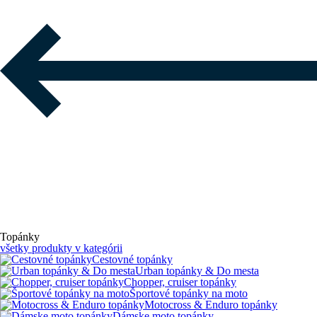
Topánky
všetky produkty v kategórii
Cestovné topánky
Urban topánky & Do mesta
Chopper, cruiser topánky
Športové topánky na moto
Motocross & Enduro topánky
Dámske moto topánky