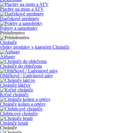
Plachty na moto a ATV
Darčekové predmety
Polepy a samolepky
Príslušenstvo
Chrániče
všetky produkty v kategórii
Chrániče
Airbagy
Chrániče do oblečenia
Obličkové / Ľadvinové pásy
Chrániče lakťov
Krčné chrániče
Chrániče kolien a ortézy
Chrbticové chrániče
Chrániče hrudi
Chrániče