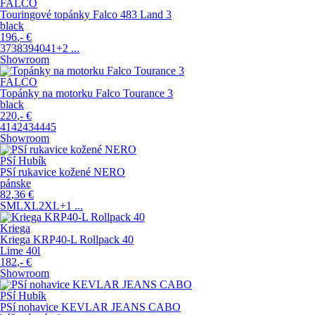
FALCO
Touringové topánky Falco 483 Land 3
black
196
,-
€
37
38
39
40
41
+2
...
Showroom
FALCO
Topánky na motorku Falco Tourance 3
black
220
,-
€
41
42
43
44
45
Showroom
PSí Hubík
PSí rukavice kožené NERO
pánske
82
,36
€
S
M
L
XL
2XL
+1
...
Kriega
Kriega KRP40-L Rollpack 40
Lime 40l
182
,-
€
Showroom
PSí Hubík
PSí nohavice KEVLAR JEANS CABO