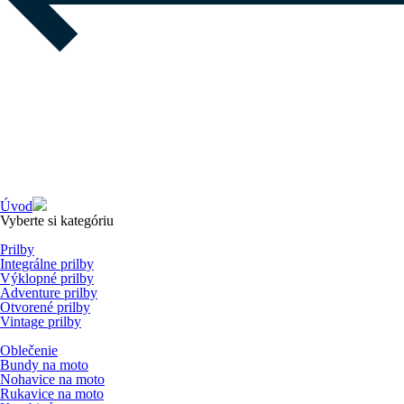
Úvod
Vyberte si kategóriu
Prilby
Integrálne prilby
Výklopné prilby
Adventure prilby
Otvorené prilby
Vintage prilby
Oblečenie
Bundy na moto
Nohavice na moto
Rukavice na moto