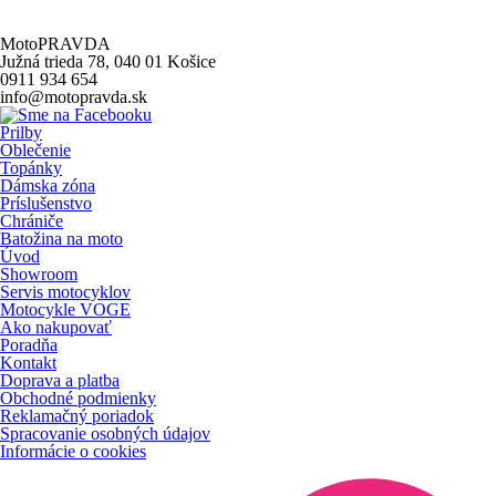
MotoPRAVDA
Južná trieda 78, 040 01 Košice
0911 934 654
info@motopravda.sk
Prilby
Oblečenie
Topánky
Dámska zóna
Príslušenstvo
Chrániče
Batožina na moto
Úvod
Showroom
Servis motocyklov
Motocykle VOGE
Ako nakupovať
Poradňa
Kontakt
Doprava a platba
Obchodné podmienky
Reklamačný poriadok
Spracovanie osobných údajov
Informácie o cookies