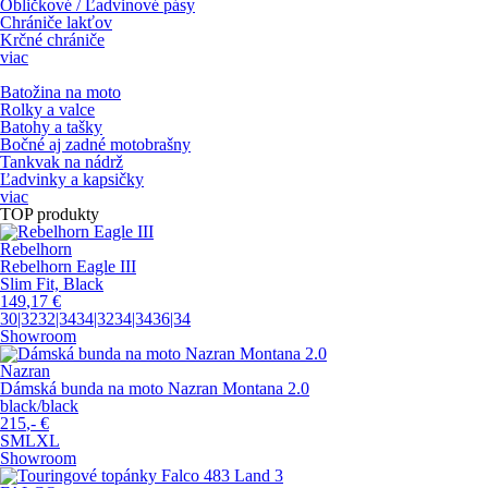
Obličkové / Ľadvinové pásy
Chrániče lakťov
Krčné chrániče
viac
Batožina na moto
Rolky a valce
Batohy a tašky
Bočné aj zadné motobrašny
Tankvak na nádrž
Ľadvinky a kapsičky
viac
TOP produkty
Rebelhorn
Rebelhorn Eagle III
Slim Fit, Black
149
,17
€
30|32
32|34
34|32
34|34
36|34
Showroom
Nazran
Dámská bunda na moto Nazran Montana 2.0
black/black
215
,-
€
S
M
L
XL
Showroom