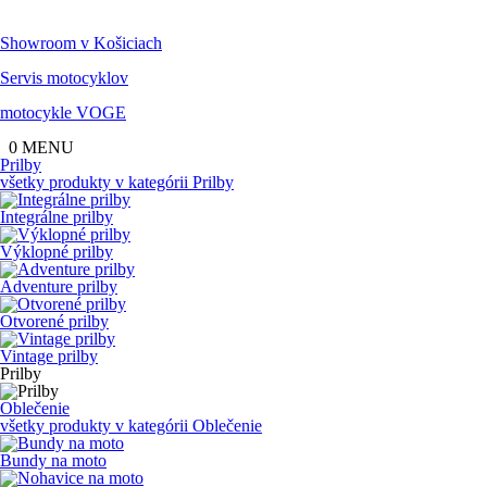
Showroom
v Košiciach
Servis
motocyklov
motocykle
VOGE
0
MENU
Prilby
všetky produkty v kategórii
Prilby
Integrálne prilby
Výklopné prilby
Adventure prilby
Otvorené prilby
Vintage prilby
Prilby
Oblečenie
všetky produkty v kategórii
Oblečenie
Bundy na moto