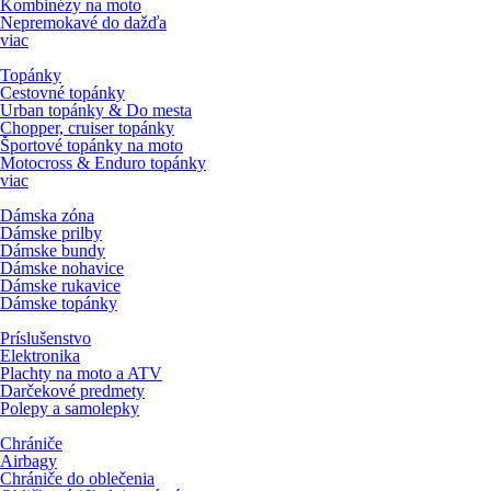
Kombinézy na moto
Nepremokavé do dažďa
viac
Topánky
Cestovné topánky
Urban topánky & Do mesta
Chopper, cruiser topánky
Športové topánky na moto
Motocross & Enduro topánky
viac
Dámska zóna
Dámske prilby
Dámske bundy
Dámske nohavice
Dámske rukavice
Dámske topánky
Príslušenstvo
Elektronika
Plachty na moto a ATV
Darčekové predmety
Polepy a samolepky
Chrániče
Airbagy
Chrániče do oblečenia