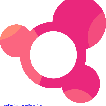
s nadšením vytvorilo webio