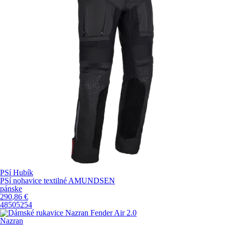
PSí Hubík
PSí nohavice textilné AMUNDSEN
pánske
290
,86
€
48
50
52
54
Nazran