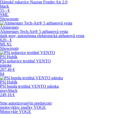
Dámské rukavice Nazran Fender Air 2.0
black
55
,-
€
S
M
L
Showroom
Alpinestars
Alpinestars Tech-Air® 5 airbagová vesta
dark gray, autonómna elektronická airbagová vesta
620
,-
€
M
L
XL
Showroom
PSí Hubík
PSí nohavice textilné VENTO
pánske
207
,46
€
64
PSí Hubík
PSí bunda textilná VENTO pánska
gray/black
249
,16
€
Sme autorizovaným predajcom
motocyklov značky
VOGE
Motocykle VOGE