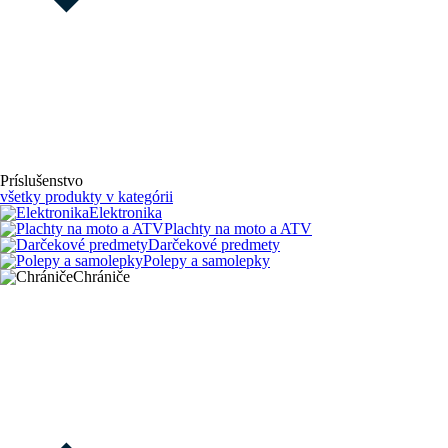
Príslušenstvo
všetky produkty v kategórii
Elektronika
Plachty na moto a ATV
Darčekové predmety
Polepy a samolepky
Chrániče