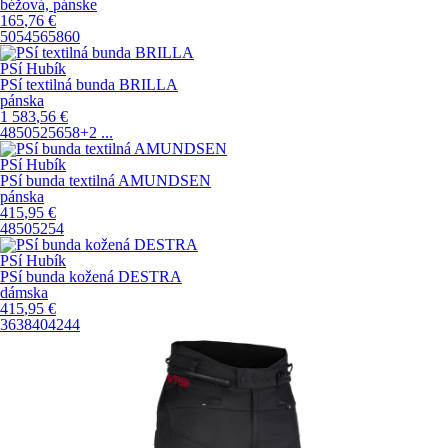
béžová, pánske
165
,76
€
50
54
56
58
60
PSí Hubík
PSí textilná bunda BRILLA
pánska
1 583
,56
€
48
50
52
56
58
+2
...
PSí Hubík
PSí bunda textilná AMUNDSEN
pánska
415
,95
€
48
50
52
54
PSí Hubík
PSí bunda kožená DESTRA
dámska
415
,95
€
36
38
40
42
44