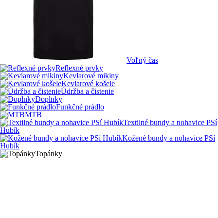
Voľný čas
Reflexné prvky
Kevlarové mikiny
Kevlarové košele
Údržba a čistenie
Doplnky
Funkčné prádlo
MTB
Textilné bundy a nohavice PSí
Hubík
Kožené bundy a nohavice PSí
Hubík
Topánky