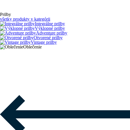
Prilby
všetky produkty v kategórii
Integrálne prilby
Výklopné prilby
Adventure prilby
Otvorené prilby
Vintage prilby
Oblečenie