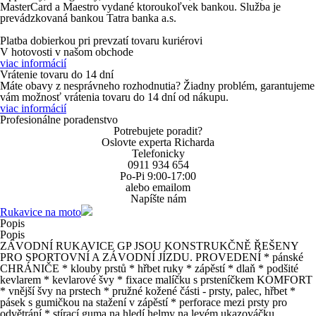
MasterCard
a
Maestro
vydané ktoroukoľvek bankou. Služba je
prevádzkovaná bankou Tatra banka a.s.
Platba dobierkou
pri prevzatí tovaru kuriérovi
V hotovosti
v našom obchode
viac informácií
Vrátenie tovaru do 14 dní
Máte obavy z nesprávneho rozhodnutia? Žiadny problém, garantujeme
vám možnosť vrátenia tovaru do 14 dní od nákupu.
viac informácií
Profesionálne poradenstvo
Potrebujete poradit?
Oslovte experta Richarda
Telefonicky
0911 934 654
Po-Pi 9:00-17:00
alebo emailom
Napíšte nám
Rukavice na moto
Popis
Popis
ZÁVODNÍ RUKAVICE GP JSOU KONSTRUKČNĚ ŘEŠENY
PRO SPORTOVNÍ A ZÁVODNÍ JÍZDU. PROVEDENÍ * pánské
CHRÁNIČE * klouby prstů * hřbet ruky * zápěstí * dlaň * podšité
kevlarem * kevlarové švy * fixace malíčku s prsteníčkem KOMFORT
* vnější švy na prstech * pružné kožené části - prsty, palec, hřbet *
pásek s gumičkou na stažení v zápěstí * perforace mezi prsty pro
odvětrání * stírací guma na hledí helmy na levém ukazováčku