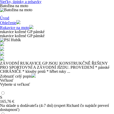
Sieťky, úpinky a prísavky
Batožina na moto
Úvod
Oblečenie
Rukavice na moto
rukavice kožené GP pánské
rukavice kožené GP pánské
ZÁVODNÍ RUKAVICE GP JSOU KONSTRUKČNĚ ŘEŠENY
PRO SPORTOVNÍ A ZÁVODNÍ JÍZDU. PROVEDENÍ * pánské
CHRÁNIČE * klouby prstů * hřbet ruky ...
Zobraziť celý popis
Veľkosť
Vyberte si veľkosť
S
165
,76
€
Na sklade u dodávateľa
(4-7 dní)
(expert Richard čo najskôr preverí
dostupnosť)