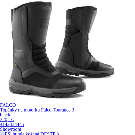
FALCO
Topánky na motorku Falco Tourance 3
black
220
,-
€
41
42
43
44
45
Showroom