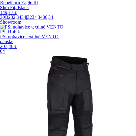
Rebelhorn Eagle III
Slim Fit, Black
149
,17
€
30|32
32|34
34|32
34|34
36|34
Showroom
PSí Hubík
PSí nohavice textilné VENTO
pánske
207
,46
€
64