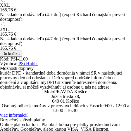
XXL
165
,76
€
Na sklade u dodávateľa
(4-7 dní)
(expert Richard čo najskôr preverí
dostupnosť)
3XL
165
,76
€
Na sklade u dodávateľa
(4-7 dní)
(expert Richard čo najskôr preverí
dostupnosť)
165
,76
€
Do košíka
Kód: PSI-1100
Výrobca:
PSí Hubík
Možnosti dopravy
kuriér DPD
- štandardná doba doručenia v rámci SR v nasledujúci
pracovný deň od odoslania. Deň vopred obdržíte informáciu o
doručení a v aplikácii myDPD si zmeníte adresu/deň doručenia.
objednávku si môžeš vyzdvihnúť aj
osobne u nás na adrese
:
MotoPRAVDA Košice
Južná trieda 78,
040 01 Košice
Osobný odber je možný v pracovných dňoch v časoch 9:00 - 12:00 a
13:00 - 16:30.
viac informácií
Bezpečný spôsob platby
Online platba kartou - Platobná brána pre platby prostredníctvom
ApplePay
,
GooglePay
, alebo kartou
VISA
,
VISA Electron
,