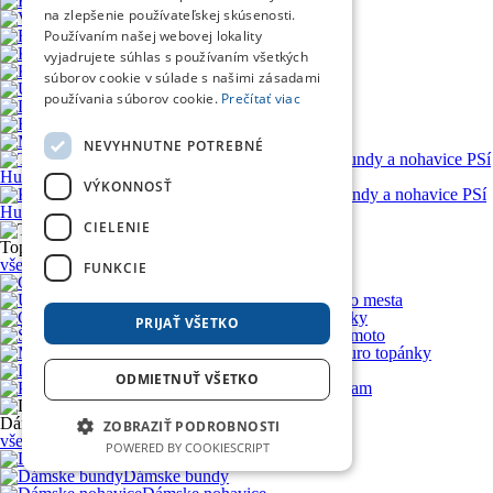
Kukly, šátky, nákrčníky
na zlepšenie používateľskej skúsenosti.
Voľný čas
Používaním našej webovej lokality
Reflexné prvky
Kevlarové mikiny
vyjadrujete súhlas s používaním všetkých
Kevlarové košele
súborov cookie v súlade s našimi zásadami
Údržba a čistenie
používania súborov cookie.
Prečítať viac
Doplnky
Funkčné prádlo
MTB
NEVYHNUTNE POTREBNÉ
Textilné bundy a nohavice PSí
Hubík
VÝKONNOSŤ
Kožené bundy a nohavice PSí
Hubík
CIELENIE
Topánky
Topánky
všetky produkty v kategórii
FUNKCIE
Cestovné topánky
Urban topánky & Do mesta
Chopper, cruiser topánky
PRIJAŤ VŠETKO
Športové topánky na moto
Motocross & Enduro topánky
Dámske moto topánky
ODMIETNUŤ VŠETKO
Príslušenstvo k topánkam
Dámska zóna
Dámska zóna
ZOBRAZIŤ PODROBNOSTI
všetky produkty v kategórii
POWERED BY COOKIESCRIPT
Dámske prilby
Dámske bundy