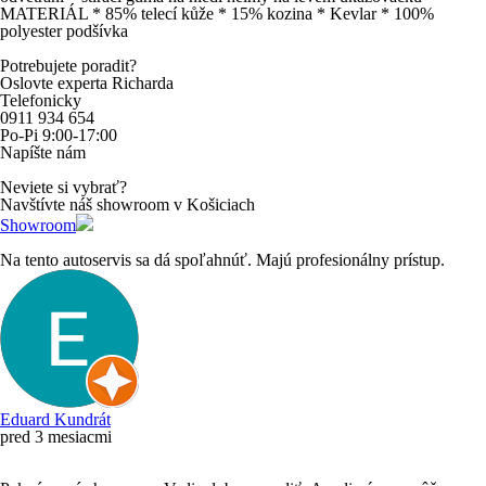
MATERIÁL * 85% telecí kůže * 15% kozina * Kevlar * 100%
polyester podšívka
Potrebujete poradit?
Oslovte experta Richarda
Telefonicky
0911 934 654
Po-Pi 9:00-17:00
Napíšte nám
Neviete si vybrať?
Navštívte náš showroom v Košiciach
Showroom
Na tento autoservis sa dá spoľahnúť. Majú profesionálny prístup.
Eduard Kundrát
pred 3 mesiacmi