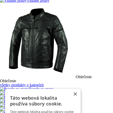
Vintage prilby
Oblečenie
Oblečenie
všetky produkty v kategórii
Bundy na moto
×
Nohavice na moto
Táto webová lokalita
Rukavice na moto
Kombinézy na moto
používa súbory cookie.
Nepremokavé do dažďa
Vesty na moto
Táto webová lokalita používa súbory cookie