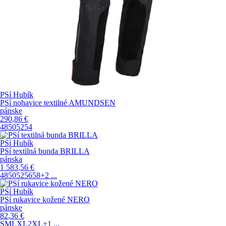
PSí Hubík
PSí nohavice textilné AMUNDSEN
pánske
290
,86
€
48
50
52
54
PSí Hubík
PSí textilná bunda BRILLA
pánska
1 583
,56
€
48
50
52
56
58
+2
...
PSí Hubík
PSí rukavice kožené NERO
pánske
82
,36
€
S
M
L
XL
2XL
+1
...