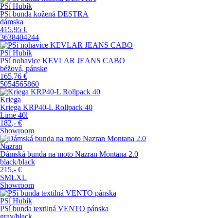
PSí Hubík
PSí bunda kožená DESTRA
dámska
415
,95
€
36
38
40
42
44
PSí Hubík
PSí nohavice KEVLAR JEANS CABO
béžová, pánske
165
,76
€
50
54
56
58
60
Kriega
Kriega KRP40-L Rollpack 40
Lime 40l
182
,-
€
Showroom
Nazran
Dámská bunda na moto Nazran Montana 2.0
black/black
215
,-
€
S
M
L
XL
Showroom
PSí Hubík
PSí bunda textilná VENTO pánska
gray/black