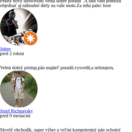
Pekný nový showroom.Vedia dobre poradiť .A radi vám pomôžu
objednať aj náhradné diely na vaše moto.Za mňa palec hore
Johny
pred 2 rokmi
Velmi dobrý pristup,pán majiteľ poradil,vysvetlil,a nelutujem,
Jozef Richnavsky
pred 9 mesiacmi
Skvelý obchodík, super výber a veľmi kompetentný pán ochotný