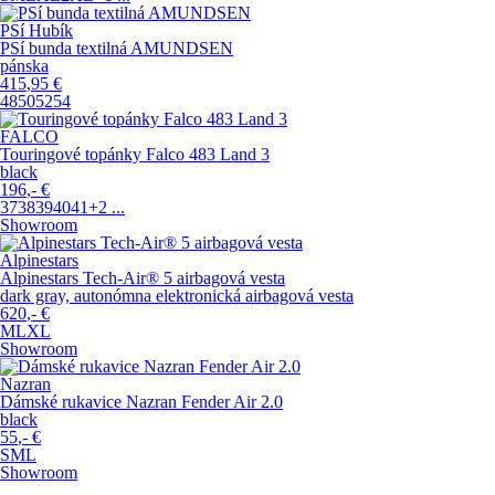
PSí Hubík
PSí bunda textilná AMUNDSEN
pánska
415
,95
€
48
50
52
54
FALCO
Touringové topánky Falco 483 Land 3
black
196
,-
€
37
38
39
40
41
+2
...
Showroom
Alpinestars
Alpinestars Tech-Air® 5 airbagová vesta
dark gray, autonómna elektronická airbagová vesta
620
,-
€
M
L
XL
Showroom
Nazran
Dámské rukavice Nazran Fender Air 2.0
black
55
,-
€
S
M
L
Showroom