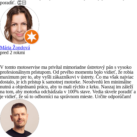
poradiť. 👏🏻
Mária Žondová
pred 2 rokmi
V tomto motoservise ma privítal mimoriadne ústretový pán s vysoko
profesionálnym prístupom. Od prvého momentu bolo vidieť, že robia
maximum pre to, aby vyšli zákazníkovi v ústrety. Čo ma však najviac
dostalo, je ich prístup k samotnej motorke. Neodvedú len minimálne
nutnú a objednanú prácu, aby to mali rýchlo z krku. Naozaj im záleží
na tom, aby motorka odchádzala v 100% stave. Vedia skvele poradiť a
je vidieť, že sú to odborníci na správnom mieste. Určite odporúčam!