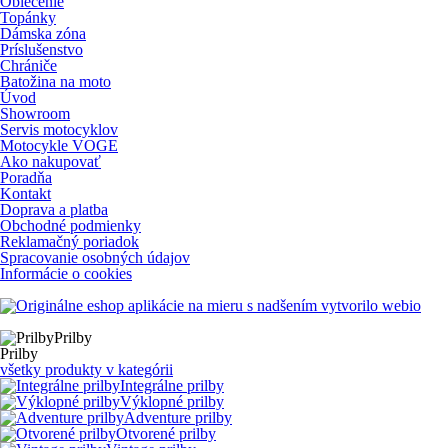
Oblečenie
Topánky
Dámska zóna
Príslušenstvo
Chrániče
Batožina na moto
Úvod
Showroom
Servis motocyklov
Motocykle VOGE
Ako nakupovať
Poradňa
Kontakt
Doprava a platba
Obchodné podmienky
Reklamačný poriadok
Spracovanie osobných údajov
Informácie o cookies
s nadšením vytvorilo webio
Prilby
Prilby
všetky produkty v kategórii
Integrálne prilby
Výklopné prilby
Adventure prilby
Otvorené prilby