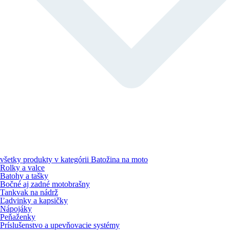
všetky produkty v kategórii
Batožina na moto
Rolky a valce
Batohy a tašky
Bočné aj zadné motobrašny
Tankvak na nádrž
Ľadvinky a kapsičky
Nápojáky
Peňaženky
Príslušenstvo a upevňovacie systémy