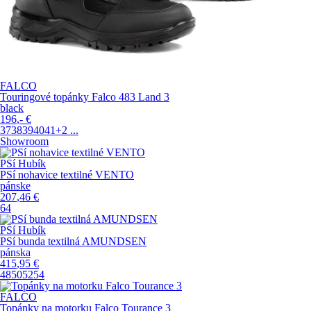
FALCO
Touringové topánky Falco 483 Land 3
black
196
,-
€
37
38
39
40
41
+2
...
Showroom
PSí Hubík
PSí nohavice textilné VENTO
pánske
207
,46
€
64
PSí Hubík
PSí bunda textilná AMUNDSEN
pánska
415
,95
€
48
50
52
54
FALCO
Topánky na motorku Falco Tourance 3