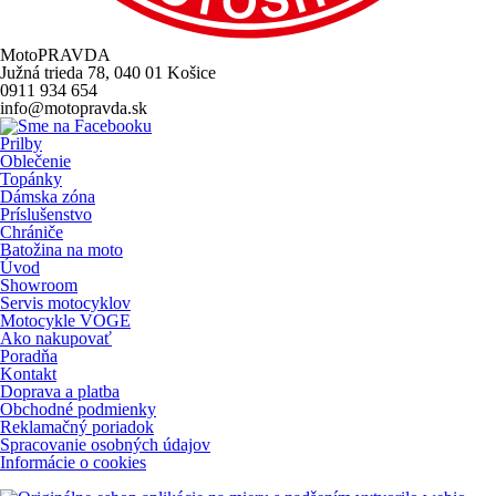
MotoPRAVDA
Južná trieda 78, 040 01 Košice
0911 934 654
info@motopravda.sk
Prilby
Oblečenie
Topánky
Dámska zóna
Príslušenstvo
Chrániče
Batožina na moto
Úvod
Showroom
Servis motocyklov
Motocykle VOGE
Ako nakupovať
Poradňa
Kontakt
Doprava a platba
Obchodné podmienky
Reklamačný poriadok
Spracovanie osobných údajov
Informácie o cookies