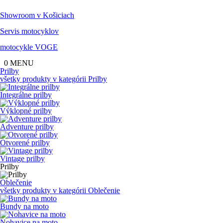
Showroom
v Košiciach
Servis
motocyklov
motocykle
VOGE
0
MENU
Prilby
všetky produkty v kategórii
Prilby
Integrálne prilby
Výklopné prilby
Adventure prilby
Otvorené prilby
Vintage prilby
Prilby
Oblečenie
všetky produkty v kategórii
Oblečenie
Bundy na moto
Nohavice na moto