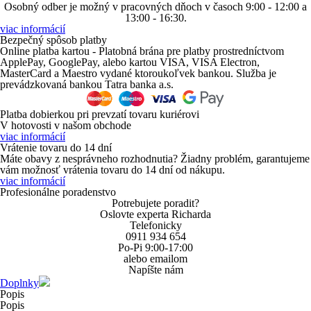
Osobný odber je možný v pracovných dňoch v časoch 9:00 - 12:00 a
13:00 - 16:30.
viac informácií
Bezpečný spôsob platby
Online platba kartou - Platobná brána pre platby prostredníctvom
ApplePay
,
GooglePay
, alebo kartou
VISA
,
VISA Electron
,
MasterCard
a
Maestro
vydané ktoroukoľvek bankou. Služba je
prevádzkovaná bankou Tatra banka a.s.
Platba dobierkou
pri prevzatí tovaru kuriérovi
V hotovosti
v našom obchode
viac informácií
Vrátenie tovaru do 14 dní
Máte obavy z nesprávneho rozhodnutia? Žiadny problém, garantujeme
vám možnosť vrátenia tovaru do 14 dní od nákupu.
viac informácií
Profesionálne poradenstvo
Potrebujete poradit?
Oslovte experta Richarda
Telefonicky
0911 934 654
Po-Pi 9:00-17:00
alebo emailom
Napíšte nám
Doplnky
Popis
Popis