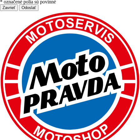
*
označené polia sú povinné
Zavrieť
Odoslať