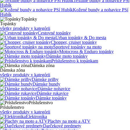
Textilné bundy a nohavice PSí
Hubík
Kožené bundy a nohavice PSí
Hubík
Topánky
Topánky
všetky produkty v kategórii
Cestovné topánky
Urban topánky & Do mesta
Chopper, cruiser topánky
Športové topánky na moto
Motocross & Enduro topánky
Dámske moto topánky
Príslušenstvo k topánkam
Dámska zóna
Dámska zóna
všetky produkty v kategórii
Dámske prilby
Dámske bundy
Dámske nohavice
Dámske rukavice
Dámske topánky
Príslušenstvo
Príslušenstvo
všetky produkty v kategórii
Elektronika
Plachty na moto a ATV
Darčekové predmety