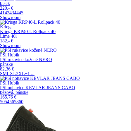
black
220
,-
€
41
42
43
44
45
Showroom
Kriega
Kriega KRP40-L Rollpack 40
Lime 40l
182
,-
€
Showroom
PSí Hubík
PSí rukavice kožené NERO
pánske
82
,36
€
S
M
L
XL
2XL
+1
...
PSí Hubík
PSí nohavice KEVLAR JEANS CABO
béžová, pánske
165
,76
€
50
54
56
58
60