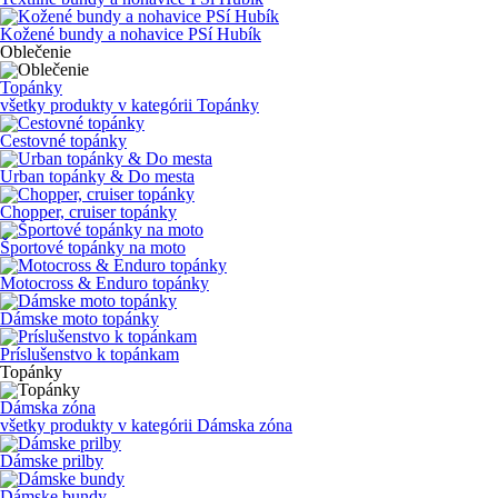
Kožené bundy a nohavice PSí Hubík
Oblečenie
Topánky
všetky produkty v kategórii
Topánky
Cestovné topánky
Urban topánky & Do mesta
Chopper, cruiser topánky
Športové topánky na moto
Motocross & Enduro topánky
Dámske moto topánky
Príslušenstvo k topánkam
Topánky
Dámska zóna
všetky produkty v kategórii
Dámska zóna
Dámske prilby
Dámske bundy