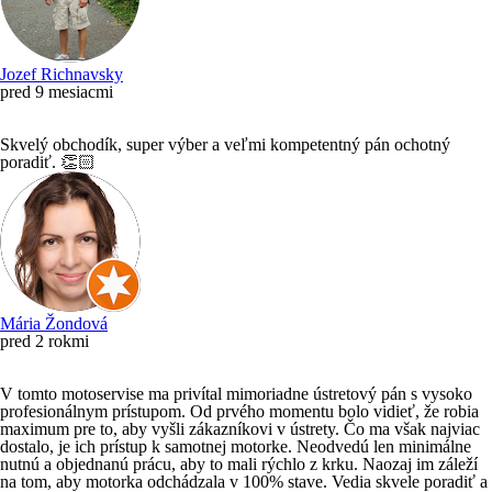
Jozef Richnavsky
pred 9 mesiacmi
Skvelý obchodík, super výber a veľmi kompetentný pán ochotný
poradiť. 👏🏻
Mária Žondová
pred 2 rokmi
V tomto motoservise ma privítal mimoriadne ústretový pán s vysoko
profesionálnym prístupom. Od prvého momentu bolo vidieť, že robia
maximum pre to, aby vyšli zákazníkovi v ústrety. Čo ma však najviac
dostalo, je ich prístup k samotnej motorke. Neodvedú len minimálne
nutnú a objednanú prácu, aby to mali rýchlo z krku. Naozaj im záleží
na tom, aby motorka odchádzala v 100% stave. Vedia skvele poradiť a