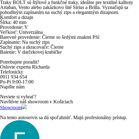
Traky BOLT sú štýlové a funkčné traky, ideálne pre textilné kalhoty
Artaban, Vento alebo zakázkovo šité Sirius a Brilla. Vyznačujú sa
pohodlným zapínaním na suchý zips a elegantným dizajnom.
Komfort a dizajn
Šírka: 40 mm
Provedenie: Y
Veľkosť: Univerzálna
Barevné provedenie: Čierne so šedými znakmi PSí
Zapínanie: Na suchý zips
Suchý zips a zkracovače: Čierne
Balenie: V darčekovej krabičke
Potrebujete poradit?
Oslovte experta Richarda
Telefonicky
0911 934 654
Po-Pi 9:00-17:00
Napíšte nám
Neviete si vybrať?
Navštívte náš showroom v Košiciach
Showroom
Na tento autoservis sa dá spoľahnúť. Majú profesionálny prístup.