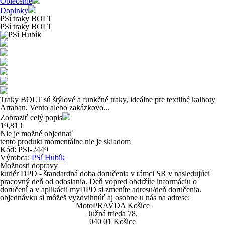
Oblečenie
Doplnky
PSí traky BOLT
PSí traky BOLT
Traky BOLT sú štýlové a funkčné traky, ideálne pre textilné kalhoty
Artaban, Vento alebo zakázkovo...
Zobraziť celý popis
19
,81
€
Nie je možné objednať
tento produkt momentálne nie je skladom
Kód: PSI-2449
Výrobca:
PSí Hubík
Možnosti dopravy
kuriér DPD
- štandardná doba doručenia v rámci SR v nasledujúci
pracovný deň od odoslania. Deň vopred obdržíte informáciu o
doručení a v aplikácii myDPD si zmeníte adresu/deň doručenia.
objednávku si môžeš vyzdvihnúť aj
osobne u nás na adrese
:
MotoPRAVDA Košice
Južná trieda 78,
040 01 Košice