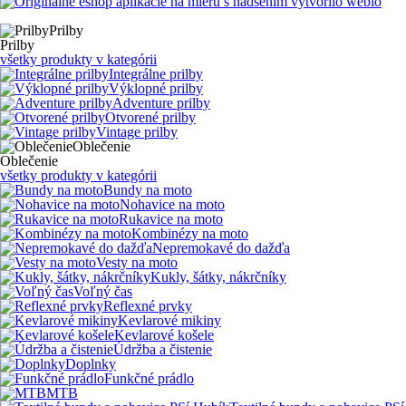
s nadšením vytvorilo webio
Prilby
Prilby
všetky produkty v kategórii
Integrálne prilby
Výklopné prilby
Adventure prilby
Otvorené prilby
Vintage prilby
Oblečenie
Oblečenie
všetky produkty v kategórii
Bundy na moto
Nohavice na moto
Rukavice na moto
Kombinézy na moto
Nepremokavé do dažďa
Vesty na moto
Kukly, šátky, nákrčníky
Voľný čas
Reflexné prvky
Kevlarové mikiny
Kevlarové košele
Údržba a čistenie
Doplnky
Funkčné prádlo
MTB