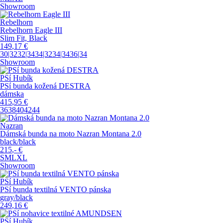
Showroom
Rebelhorn
Rebelhorn Eagle III
Slim Fit, Black
149
,17
€
30|32
32|34
34|32
34|34
36|34
Showroom
PSí Hubík
PSí bunda kožená DESTRA
dámska
415
,95
€
36
38
40
42
44
Nazran
Dámská bunda na moto Nazran Montana 2.0
black/black
215
,-
€
S
M
L
XL
Showroom
PSí Hubík
PSí bunda textilná VENTO pánska
gray/black
249
,16
€
PSí Hubík