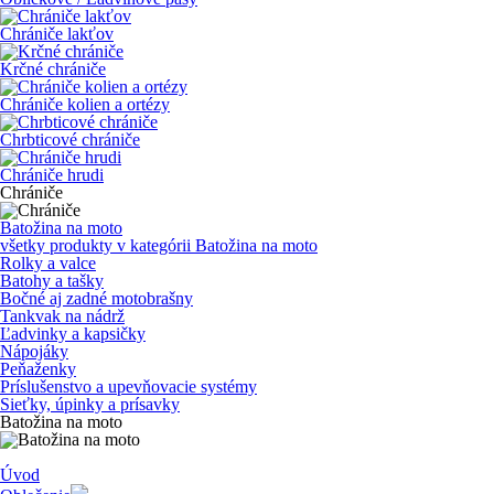
Chrániče lakťov
Krčné chrániče
Chrániče kolien a ortézy
Chrbticové chrániče
Chrániče hrudi
Chrániče
Batožina na moto
všetky produkty v kategórii
Batožina na moto
Rolky a valce
Batohy a tašky
Bočné aj zadné motobrašny
Tankvak na nádrž
Ľadvinky a kapsičky
Nápojáky
Peňaženky
Príslušenstvo a upevňovacie systémy
Sieťky, úpinky a prísavky
Batožina na moto
Úvod