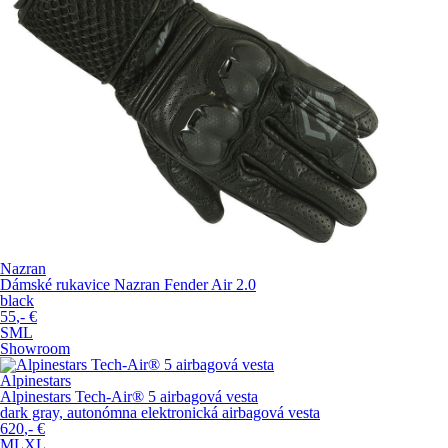
Nazran
Dámské rukavice Nazran Fender Air 2.0
black
55
,-
€
S
M
L
Showroom
Alpinestars
Alpinestars Tech-Air® 5 airbagová vesta
dark gray, autonómna elektronická airbagová vesta
620
,-
€
M
L
XL