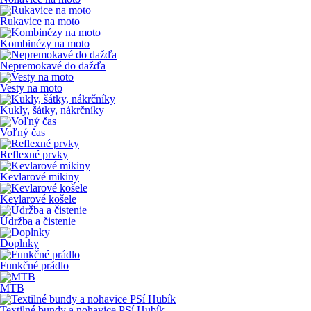
Rukavice na moto
Kombinézy na moto
Nepremokavé do dažďa
Vesty na moto
Kukly, šátky, nákrčníky
Voľný čas
Reflexné prvky
Kevlarové mikiny
Kevlarové košele
Údržba a čistenie
Doplnky
Funkčné prádlo
MTB
Textilné bundy a nohavice PSí Hubík