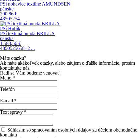
PSí nohavice textilné AMUNDSEN
pánske
290
,86
€
48
50
52
54
PSí Hubík
PSí textilná bunda BRILLA
pánska
1 583
,56
€
48
50
52
56
58
+2
...
Máte otázku?
Ak máte akékoľvek otázky, alebo záujem o ďalšie informácie, prosím
kontaktujte nás.
Radi sa Vám budeme venovať.
Meno *
Telefón
E-mail *
Text správy *
Súhlasím so spracovaním osobných údajov za účelom obchodného
kontaktu