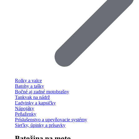
Rolky a valce
Batohy a tašky
Bočné aj zadné motobrašny
Tankvak na nádrž
Ľadvinky a kapsičky
Nápojáky
Peňaženky
Príslušenstvo a upevňovacie systémy
Sieťky, úpinky a prísavky
Batožina na moto