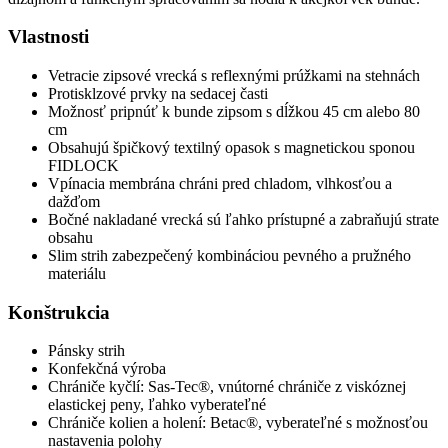
Vlastnosti
Vetracie zipsové vrecká s reflexnými prúžkami na stehnách
Protisklzové prvky na sedacej časti
Možnosť pripnúť k bunde zipsom s dĺžkou 45 cm alebo 80
cm
Obsahujú špičkový textilný opasok s magnetickou sponou
FIDLOCK
Vpínacia membrána chráni pred chladom, vlhkosťou a
dažďom
Bočné nakladané vrecká sú ľahko prístupné a zabraňujú strate
obsahu
Slim strih zabezpečený kombináciou pevného a pružného
materiálu
Konštrukcia
Pánsky strih
Konfekčná výroba
Chrániče kyčlí: Sas-Tec®, vnútorné chrániče z viskóznej
elastickej peny, ľahko vyberateľné
Chrániče kolien a holení: Betac®, vyberateľné s možnosťou
nastavenia polohy