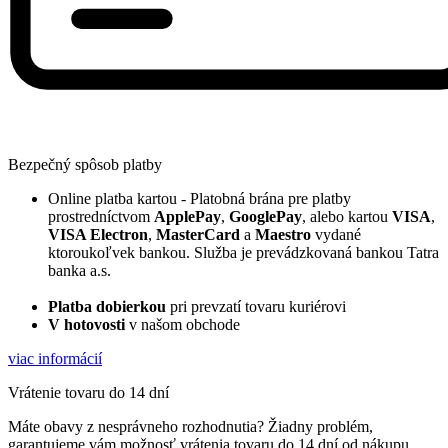
Bezpečný spôsob platby
Online platba kartou - Platobná brána pre platby
prostredníctvom
ApplePay
,
GooglePay
, alebo kartou
VISA
,
VISA Electron
,
MasterCard
a
Maestro
vydané
ktoroukoľvek bankou. Služba je prevádzkovaná bankou Tatra
banka a.s.
Platba dobierkou
pri prevzatí tovaru kuriérovi
V hotovosti
v našom obchode
viac informácií
Vrátenie tovaru do 14 dní
Máte obavy z nesprávneho rozhodnutia? Žiadny problém,
garantujeme vám možnosť vrátenia tovaru do 14 dní od nákupu.