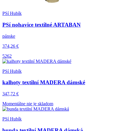
PSí Hubík
PSí nohavice textilné ARTABAN
pánske
374
,26
€
52
62
PSí Hubík
kalhoty textilní MADERA dámské
347
,72
€
Momentálne nie je skladom
PSí Hubík
bunda textilní MADERA dámská