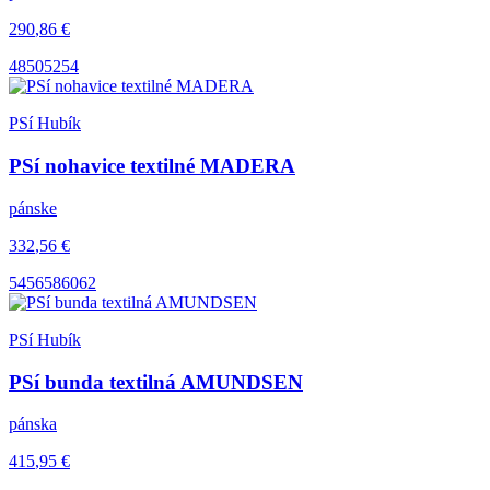
290
,86
€
48
50
52
54
PSí Hubík
PSí nohavice textilné MADERA
pánske
332
,56
€
54
56
58
60
62
PSí Hubík
PSí bunda textilná AMUNDSEN
pánska
415
,95
€