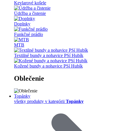
Kevlarové košele
Údržba a čistenie
Doplnky
Funkčné prádlo
MTB
Textilné bundy a nohavice PSí Hubík
Kožené bundy a nohavice PSí Hubík
Oblečenie
Topánky
všetky produkty v kategórii
Topánky