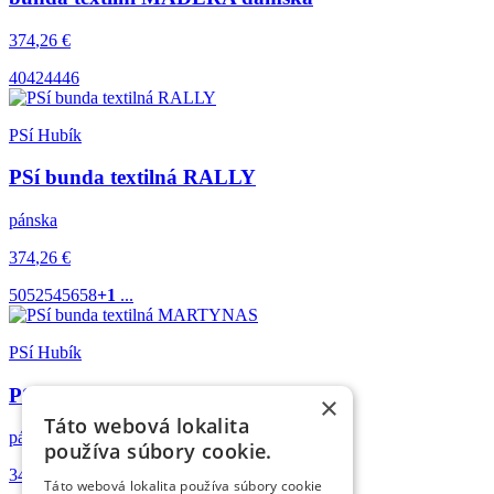
374
,26
€
40
42
44
46
PSí Hubík
PSí bunda textilná RALLY
pánska
374
,26
€
50
52
54
56
58
+1
...
PSí Hubík
PSí bunda textilná MARTYNAS
×
Táto webová lokalita
pánska
používa súbory cookie.
347
,72
€
Táto webová lokalita používa súbory cookie