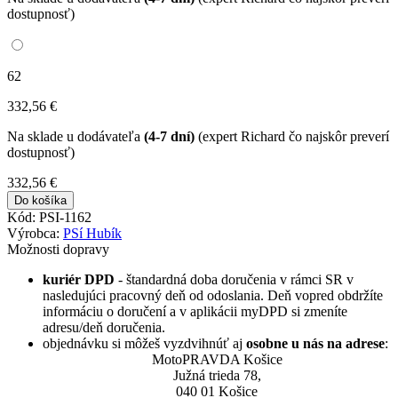
dostupnosť)
62
332
,56
€
Na sklade u dodávateľa
(4-7 dní)
(expert Richard čo najskôr preverí
dostupnosť)
332
,56
€
Do košíka
Kód: PSI-1162
Výrobca:
PSí Hubík
Možnosti dopravy
kuriér DPD
- štandardná doba doručenia v rámci SR v
nasledujúci pracovný deň od odoslania. Deň vopred obdržíte
informáciu o doručení a v aplikácii myDPD si zmeníte
adresu/deň doručenia.
objednávku si môžeš vyzdvihnúť aj
osobne u nás na adrese
:
MotoPRAVDA Košice
Južná trieda 78,
040 01 Košice