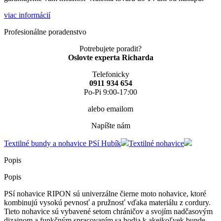
viac informácií
Profesionálne poradenstvo
Potrebujete poradit?
Oslovte experta Richarda
Telefonicky
0911 934 654
Po-Pi 9:00-17:00
alebo emailom
Napíšte nám
Textilné bundy a nohavice PSí Hubík
Textilné nohavice
Popis
Popis
PSí nohavice RIPON sú univerzálne čierne moto nohavice, ktoré
kombinujú vysokú pevnosť a pružnosť vďaka materiálu z cordury.
Tieto nohavice sú vybavené setom chráničov a svojím nadčasovým
dizajnom a funkčným spracovaním sa hodia k akejkoľvek bunde.