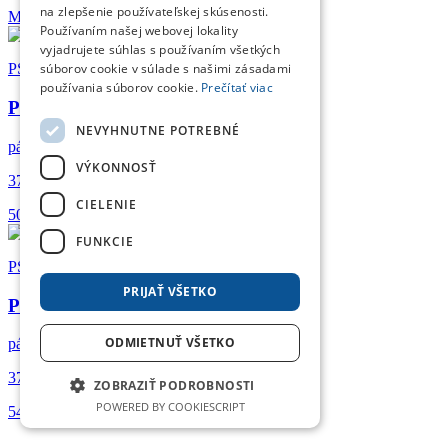
na zlepšenie používateľskej skúsenosti.
Momentálne nie je skladom
Používaním našej webovej lokality
vyjadrujete súhlas s používaním všetkých
súborov cookie v súlade s našimi zásadami
PSí Hubík
používania súborov cookie.
Prečítať viac
PSí bunda textilná RALLY
NEVYHNUTNE POTREBNÉ
pánska
VÝKONNOSŤ
374
,26
€
CIELENIE
50
52
54
FUNKCIE
PSí Hubík
PRIJAŤ VŠETKO
PSí bunda textilná MADERA
ODMIETNUŤ VŠETKO
pánska
374
,26
€
ZOBRAZIŤ PODROBNOSTI
POWERED BY COOKIESCRIPT
54
56
58
60
62