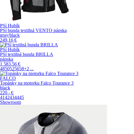
PSí Hubík
PSí bunda textilná VENTO pánska
gray/black
249
,16
€
PSí Hubík
PSí textilná bunda BRILLA
pánska
1 583
,56
€
48
50
52
56
58
+2
...
FALCO
Topánky na motorku Falco Tourance 3
black
220
,-
€
41
42
43
44
45
Showroom