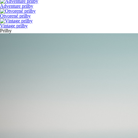
Adventure prilby
Otvorené prilby
Vintage prilby
Prilby