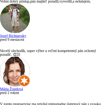
Velmi dobrý pristup,pán majiteľ poradil,vysvetlil,a nelutujem,
Jozef Richnavsky
pred 9 mesiacmi
Skvelý obchodík, super výber a veľmi kompetentný pán ochotný
poradiť. 👏🏻
Mária Žondová
pred 2 rokmi
V tomto motoservise ma privítal mimoriadne ústretový pán s vysoko