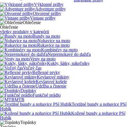
Výklopné prilby
Adventure prilby
Otvorené prilby
Vintage prilby
Oblečenie
Oblečenie
všetky produkty v kategórii
Bundy na moto
Nohavice na moto
Rukavice na moto
Kombinézy na moto
Nepremokavé do dažďa
Vesty na moto
Kukly, šátky, nákrčníky
Voľný čas
Reflexné prvky
Kevlarové mikiny
Kevlarové košele
Údržba a čistenie
Doplnky
Funkčné prádlo
MTB
Textilné bundy a nohavice PSí
Hubík
Kožené bundy a nohavice PSí
Hubík
Topánky
Topánky