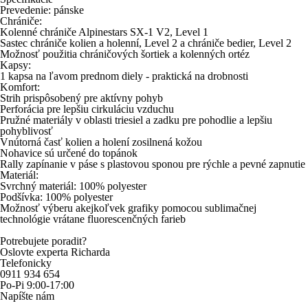
Prevedenie: pánske
Chrániče:
Kolenné chrániče Alpinestars SX-1 V2, Level 1
Sastec chrániče kolien a holenní, Level 2 a chrániče bedier, Level 2
Možnosť použitia chráničových šortiek a kolenných ortéz
Kapsy:
1 kapsa na ľavom prednom diely - praktická na drobnosti
Komfort:
Strih prispôsobený pre aktívny pohyb
Perforácia pre lepšiu cirkuláciu vzduchu
Pružné materiály v oblasti triesiel a zadku pre pohodlie a lepšiu
pohyblivosť
Vnútorná časť kolien a holení zosilnená kožou
Nohavice sú určené do topánok
Rally zapínanie v páse s plastovou sponou pre rýchle a pevné zapnutie
Materiál:
Svrchný materiál: 100% polyester
Podšívka: 100% polyester
Možnosť výberu akejkoľvek grafiky pomocou sublimačnej
technológie vrátane fluorescenčných farieb
Potrebujete poradit?
Oslovte experta Richarda
Telefonicky
0911 934 654
Po-Pi 9:00-17:00
Napíšte nám