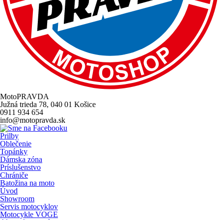
MotoPRAVDA
Južná trieda 78, 040 01 Košice
0911 934 654
info@motopravda.sk
Prilby
Oblečenie
Topánky
Dámska zóna
Príslušenstvo
Chrániče
Batožina na moto
Úvod
Showroom
Servis motocyklov
Motocykle VOGE