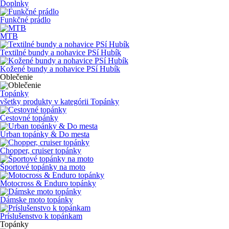
Doplnky
Funkčné prádlo
MTB
Textilné bundy a nohavice PSí Hubík
Kožené bundy a nohavice PSí Hubík
Oblečenie
Topánky
všetky produkty v kategórii
Topánky
Cestovné topánky
Urban topánky & Do mesta
Chopper, cruiser topánky
Športové topánky na moto
Motocross & Enduro topánky
Dámske moto topánky
Príslušenstvo k topánkam
Topánky