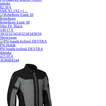
pánske
82
,36
€
S
M
L
XL
2XL
+1
...
Rebelhorn
Rebelhorn Eagle III
Slim Fit, Black
149
,17
€
30|32
32|34
34|32
34|34
36|34
Showroom
PSí Hubík
PSí bunda kožená DESTRA
dámska
415
,95
€
36
38
40
42
44