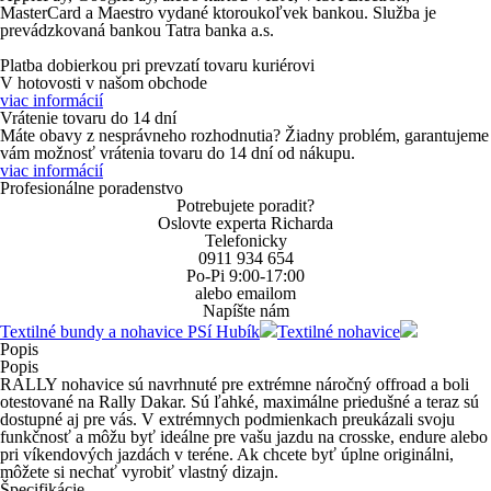
MasterCard
a
Maestro
vydané ktoroukoľvek bankou. Služba je
prevádzkovaná bankou Tatra banka a.s.
Platba dobierkou
pri prevzatí tovaru kuriérovi
V hotovosti
v našom obchode
viac informácií
Vrátenie tovaru do 14 dní
Máte obavy z nesprávneho rozhodnutia? Žiadny problém, garantujeme
vám možnosť vrátenia tovaru do 14 dní od nákupu.
viac informácií
Profesionálne poradenstvo
Potrebujete poradit?
Oslovte experta Richarda
Telefonicky
0911 934 654
Po-Pi 9:00-17:00
alebo emailom
Napíšte nám
Textilné bundy a nohavice PSí Hubík
Textilné nohavice
Popis
Popis
RALLY nohavice sú navrhnuté pre extrémne náročný offroad a boli
otestované na Rally Dakar. Sú ľahké, maximálne priedušné a teraz sú
dostupné aj pre vás. V extrémnych podmienkach preukázali svoju
funkčnosť a môžu byť ideálne pre vašu jazdu na crosske, endure alebo
pri víkendových jazdách v teréne. Ak chcete byť úplne originálni,
môžete si nechať vyrobiť vlastný dizajn.
Špecifikácie