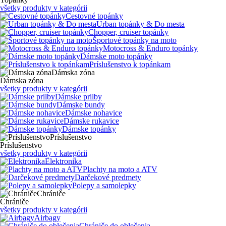
všetky produkty v kategórii
Cestovné topánky
Urban topánky & Do mesta
Chopper, cruiser topánky
Športové topánky na moto
Motocross & Enduro topánky
Dámske moto topánky
Príslušenstvo k topánkam
Dámska zóna
Dámska zóna
všetky produkty v kategórii
Dámske prilby
Dámske bundy
Dámske nohavice
Dámske rukavice
Dámske topánky
Príslušenstvo
Príslušenstvo
všetky produkty v kategórii
Elektronika
Plachty na moto a ATV
Darčekové predmety
Polepy a samolepky
Chrániče
Chrániče
všetky produkty v kategórii
Airbagy
Chrániče do oblečenia