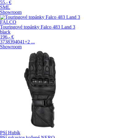
55
,-
€
S
M
L
Showroom
FALCO
Touringové topánky Falco 483 Land 3
black
196
,-
€
37
38
39
40
41
+2
...
Showroom
PSí Hubík
PSí rukavice kožené NERO