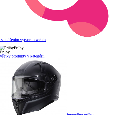
s nadšením vytvorilo webio
Prilby
Prilby
všetky produkty v kategórii
Integrálne prilby