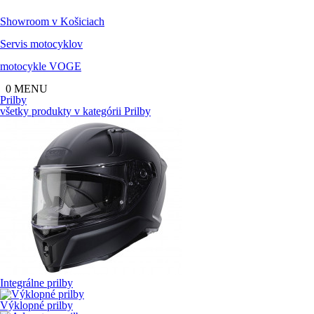
Showroom
v Košiciach
Servis
motocyklov
motocykle
VOGE
0
MENU
Prilby
všetky produkty v kategórii
Prilby
Integrálne prilby
Výklopné prilby