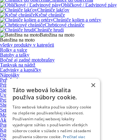
Obličkové / Ľadvinové pásy
Chrániče lakťov
Krčné chrániče
Chrániče kolien a ortézy
Chrbticové chrániče
Chrániče hrudi
Batožina na moto
Batožina na moto
všetky produkty v kategórii
Rolky a valce
Batohy a tašky
Bočné aj zadné motobrašny
Tankvak na nádrž
Ľadvinky a kapsičky
Nápojáky
Peňaženky
×
Príslušenstvo a upevňovacie systémy
Táto webová lokalita
Sieťky, úpinky a prísavky
Úvod
používa súbory cookie.
Produkty
Showroom
Táto webová lokalita používa súbory cookie
Servis motocyklov
na zlepšenie používateľskej skúsenosti.
Motocykle VOGE
Používaním našej webovej lokality
Ako nakupovať
vyjadrujete súhlas s používaním všetkých
Poradňa
Kontakt
súborov cookie v súlade s našimi zásadami
Doprava a platba
používania súborov cookie.
Prečítať viac
Obchodné podmienky