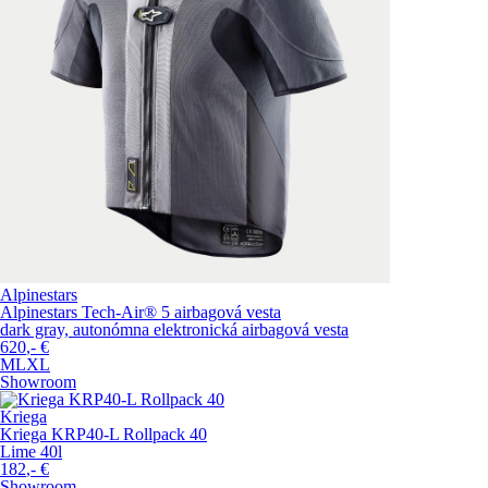
Alpinestars
Alpinestars Tech-Air® 5 airbagová vesta
dark gray, autonómna elektronická airbagová vesta
620
,-
€
M
L
XL
Showroom
Kriega
Kriega KRP40-L Rollpack 40
Lime 40l
182
,-
€
Showroom