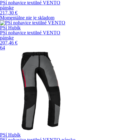
PSí nohavice textilné VENTO
pánske
217
,30
€
Momentálne nie je skladom
PSí Hubík
PSí nohavice textilné VENTO
pánske
207
,46
€
64
PSí Hubík
PSí nohavice textilné VENTO pánske