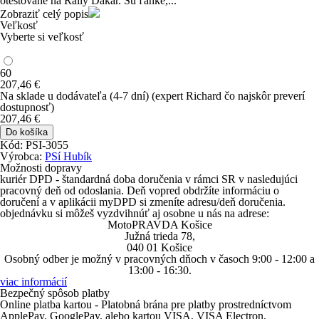
otestované na Rally Dakar. Sú ľahké,...
Zobraziť celý popis
Veľkosť
Vyberte si veľkosť
60
207
,46
€
Na sklade u dodávateľa
(4-7 dní)
(expert Richard čo najskôr preverí
dostupnosť)
207
,46
€
Do košíka
Kód: PSI-3055
Výrobca:
PSí Hubík
Možnosti dopravy
kuriér DPD
- štandardná doba doručenia v rámci SR v nasledujúci
pracovný deň od odoslania. Deň vopred obdržíte informáciu o
doručení a v aplikácii myDPD si zmeníte adresu/deň doručenia.
objednávku si môžeš vyzdvihnúť aj
osobne u nás na adrese
:
MotoPRAVDA Košice
Južná trieda 78,
040 01 Košice
Osobný odber je možný v pracovných dňoch v časoch 9:00 - 12:00 a
13:00 - 16:30.
viac informácií
Bezpečný spôsob platby
Online platba kartou - Platobná brána pre platby prostredníctvom
ApplePay
,
GooglePay
, alebo kartou
VISA
,
VISA Electron
,