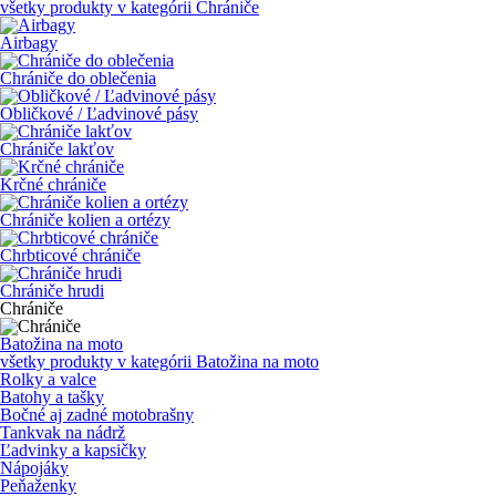
všetky produkty v kategórii
Chrániče
Airbagy
Chrániče do oblečenia
Obličkové / Ľadvinové pásy
Chrániče lakťov
Krčné chrániče
Chrániče kolien a ortézy
Chrbticové chrániče
Chrániče hrudi
Chrániče
Batožina na moto
všetky produkty v kategórii
Batožina na moto
Rolky a valce
Batohy a tašky
Bočné aj zadné motobrašny
Tankvak na nádrž
Ľadvinky a kapsičky
Nápojáky
Peňaženky