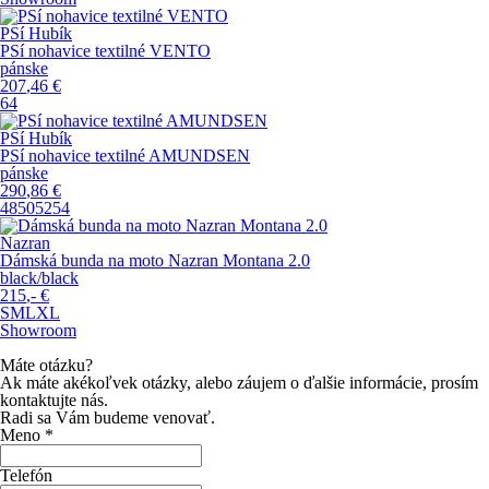
PSí Hubík
PSí nohavice textilné VENTO
pánske
207
,46
€
64
PSí Hubík
PSí nohavice textilné AMUNDSEN
pánske
290
,86
€
48
50
52
54
Nazran
Dámská bunda na moto Nazran Montana 2.0
black/black
215
,-
€
S
M
L
XL
Showroom
Máte otázku?
Ak máte akékoľvek otázky, alebo záujem o ďalšie informácie, prosím
kontaktujte nás.
Radi sa Vám budeme venovať.
Meno *
Telefón