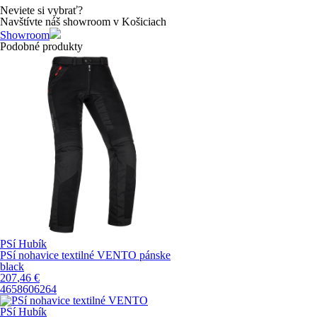
Neviete si vybrať?
Navštívte náš showroom v Košiciach
Showroom
Podobné produkty
PSí Hubík
PSí nohavice textilné VENTO pánske
black
207
,46
€
46
58
60
62
64
PSí Hubík