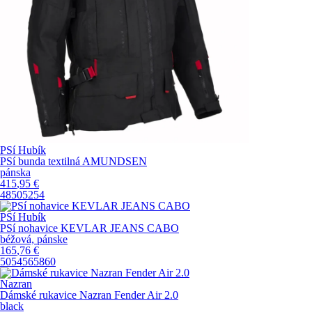
PSí Hubík
PSí bunda textilná AMUNDSEN
pánska
415
,95
€
48
50
52
54
PSí Hubík
PSí nohavice KEVLAR JEANS CABO
béžová, pánske
165
,76
€
50
54
56
58
60
Nazran
Dámské rukavice Nazran Fender Air 2.0
black