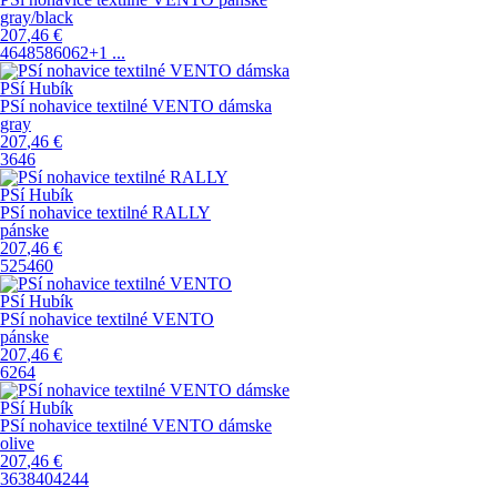
gray/black
207
,46
€
46
48
58
60
62
+1
...
PSí Hubík
PSí nohavice textilné VENTO dámska
gray
207
,46
€
36
46
PSí Hubík
PSí nohavice textilné RALLY
pánske
207
,46
€
52
54
60
PSí Hubík
PSí nohavice textilné VENTO
pánske
207
,46
€
62
64
PSí Hubík
PSí nohavice textilné VENTO dámske
olive
207
,46
€
36
38
40
42
44