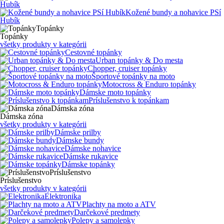
Hubík
Kožené bundy a nohavice PSí
Hubík
Topánky
Topánky
všetky produkty v kategórii
Cestovné topánky
Urban topánky & Do mesta
Chopper, cruiser topánky
Športové topánky na moto
Motocross & Enduro topánky
Dámske moto topánky
Príslušenstvo k topánkam
Dámska zóna
Dámska zóna
všetky produkty v kategórii
Dámske prilby
Dámske bundy
Dámske nohavice
Dámske rukavice
Dámske topánky
Príslušenstvo
Príslušenstvo
všetky produkty v kategórii
Elektronika
Plachty na moto a ATV
Darčekové predmety
Polepy a samolepky