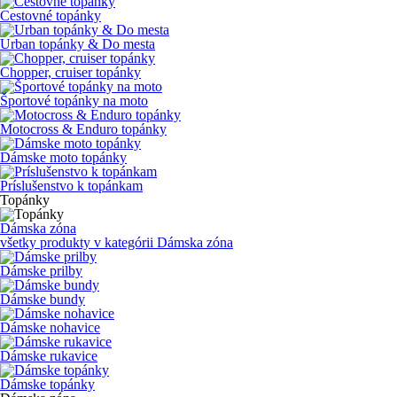
Cestovné topánky
Urban topánky & Do mesta
Chopper, cruiser topánky
Športové topánky na moto
Motocross & Enduro topánky
Dámske moto topánky
Príslušenstvo k topánkam
Topánky
Dámska zóna
všetky produkty v kategórii
Dámska zóna
Dámske prilby
Dámske bundy
Dámske nohavice
Dámske rukavice
Dámske topánky