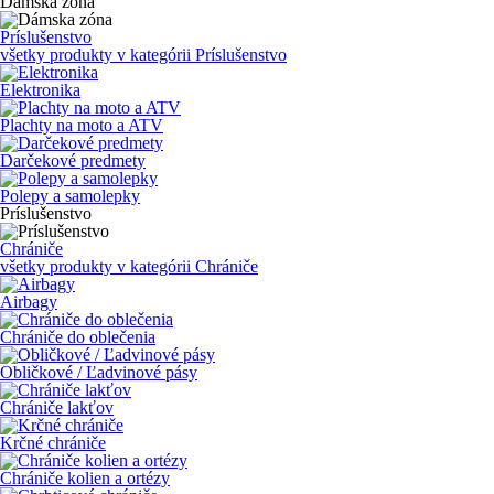
Dámska zóna
Príslušenstvo
všetky produkty v kategórii
Príslušenstvo
Elektronika
Plachty na moto a ATV
Darčekové predmety
Polepy a samolepky
Príslušenstvo
Chrániče
všetky produkty v kategórii
Chrániče
Airbagy
Chrániče do oblečenia
Obličkové / Ľadvinové pásy
Chrániče lakťov
Krčné chrániče
Chrániče kolien a ortézy