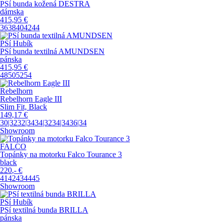
PSí bunda kožená DESTRA
dámska
415
,95
€
36
38
40
42
44
PSí Hubík
PSí bunda textilná AMUNDSEN
pánska
415
,95
€
48
50
52
54
Rebelhorn
Rebelhorn Eagle III
Slim Fit, Black
149
,17
€
30|32
32|34
34|32
34|34
36|34
Showroom
FALCO
Topánky na motorku Falco Tourance 3
black
220
,-
€
41
42
43
44
45
Showroom
PSí Hubík
PSí textilná bunda BRILLA
pánska