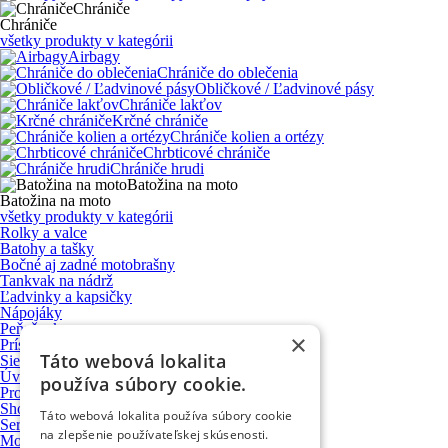
Chrániče
Chrániče
všetky produkty v kategórii
Airbagy
Chrániče do oblečenia
Obličkové / Ľadvinové pásy
Chrániče lakťov
Krčné chrániče
Chrániče kolien a ortézy
Chrbticové chrániče
Chrániče hrudi
Batožina na moto
Batožina na moto
všetky produkty v kategórii
Rolky a valce
Batohy a tašky
Bočné aj zadné motobrašny
Tankvak na nádrž
Ľadvinky a kapsičky
Nápojáky
Peňaženky
×
Príslušenstvo a upevňovacie systémy
Táto webová lokalita
Sieťky, úpinky a prísavky
Úvod
používa súbory cookie.
Produkty
Showroom
Táto webová lokalita používa súbory cookie
Servis motocyklov
na zlepšenie používateľskej skúsenosti.
Motocykle VOGE