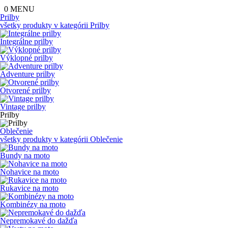
0
MENU
Prilby
všetky produkty v kategórii
Prilby
Integrálne prilby
Výklopné prilby
Adventure prilby
Otvorené prilby
Vintage prilby
Prilby
Oblečenie
všetky produkty v kategórii
Oblečenie
Bundy na moto
Nohavice na moto
Rukavice na moto
Kombinézy na moto
Nepremokavé do dažďa