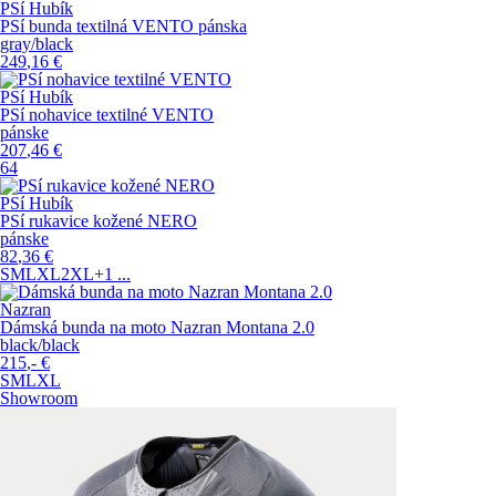
PSí Hubík
PSí bunda textilná VENTO pánska
gray/black
249
,16
€
PSí Hubík
PSí nohavice textilné VENTO
pánske
207
,46
€
64
PSí Hubík
PSí rukavice kožené NERO
pánske
82
,36
€
S
M
L
XL
2XL
+1
...
Nazran
Dámská bunda na moto Nazran Montana 2.0
black/black
215
,-
€
S
M
L
XL
Showroom