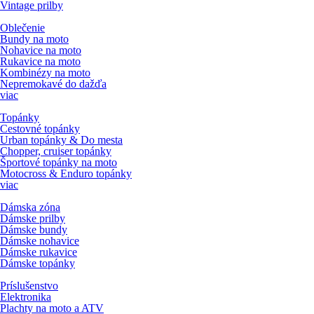
Vintage prilby
Oblečenie
Bundy na moto
Nohavice na moto
Rukavice na moto
Kombinézy na moto
Nepremokavé do dažďa
viac
Topánky
Cestovné topánky
Urban topánky & Do mesta
Chopper, cruiser topánky
Športové topánky na moto
Motocross & Enduro topánky
viac
Dámska zóna
Dámske prilby
Dámske bundy
Dámske nohavice
Dámske rukavice
Dámske topánky
Príslušenstvo
Elektronika
Plachty na moto a ATV