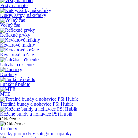
Vesty na moto
Kukly, šátky, nákrčníky
Voľný čas
Reflexné prvky
Kevlarové mikiny
Kevlarové košele
Údržba a čistenie
Doplnky
Funkčné prádlo
MTB
Textilné bundy a nohavice PSí Hubík
Kožené bundy a nohavice PSí Hubík
Oblečenie
Topánky
všetky produkty v kategórii
Topánky