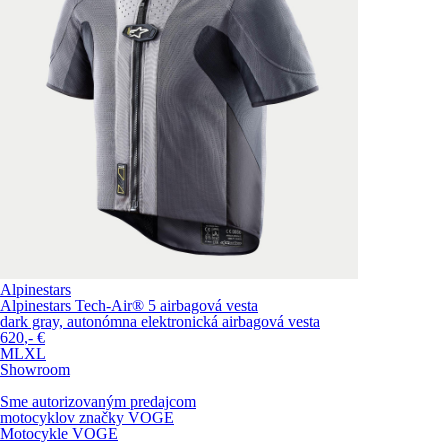
Alpinestars
Alpinestars Tech-Air® 5 airbagová vesta
dark gray, autonómna elektronická airbagová vesta
620
,-
€
M
L
XL
Showroom
Sme autorizovaným predajcom
motocyklov značky
VOGE
Motocykle VOGE