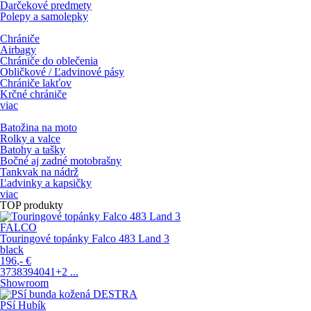
Darčekové predmety
Polepy a samolepky
Chrániče
Airbagy
Chrániče do oblečenia
Obličkové / Ľadvinové pásy
Chrániče lakťov
Krčné chrániče
viac
Batožina na moto
Rolky a valce
Batohy a tašky
Bočné aj zadné motobrašny
Tankvak na nádrž
Ľadvinky a kapsičky
viac
TOP produkty
FALCO
Touringové topánky Falco 483 Land 3
black
196
,-
€
37
38
39
40
41
+2
...
Showroom
PSí Hubík