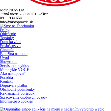
MotoPRAVDA
Južná trieda 78, 040 01 Košice
0911 934 654
info@motopravda.sk
Prilby
Oblečenie
Topánky
Dámska zóna
Príslušenstvo
Chrániče
Batožina na moto
Úvod
Showroom
Servis motocyklov
Motocykle VOGE
Ako nakupovať
Poradňa
Kontakt
Doprava a platba
Obchodné podmienky
Reklamačný poriadok
Spracovanie osobných údajov
Informácie o cookies
s nadšením vytvorilo webio