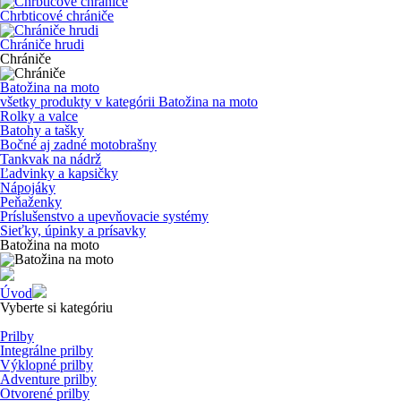
Chrbticové chrániče
Chrániče hrudi
Chrániče
Batožina na moto
všetky produkty v kategórii
Batožina na moto
Rolky a valce
Batohy a tašky
Bočné aj zadné motobrašny
Tankvak na nádrž
Ľadvinky a kapsičky
Nápojáky
Peňaženky
Príslušenstvo a upevňovacie systémy
Sieťky, úpinky a prísavky
Batožina na moto
Úvod
Vyberte si kategóriu
Prilby
Integrálne prilby
Výklopné prilby
Adventure prilby
Otvorené prilby