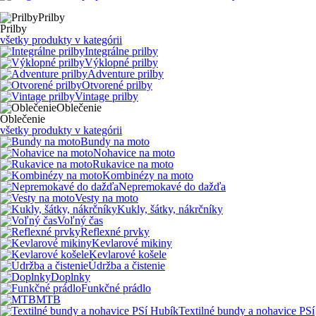
Prilby
Prilby
všetky produkty v kategórii
Integrálne prilby
Výklopné prilby
Adventure prilby
Otvorené prilby
Vintage prilby
Oblečenie
Oblečenie
všetky produkty v kategórii
Bundy na moto
Nohavice na moto
Rukavice na moto
Kombinézy na moto
Nepremokavé do dažďa
Vesty na moto
Kukly, šátky, nákrčníky
Voľný čas
Reflexné prvky
Kevlarové mikiny
Kevlarové košele
Údržba a čistenie
Doplnky
Funkčné prádlo
MTB
Textilné bundy a nohavice PSí