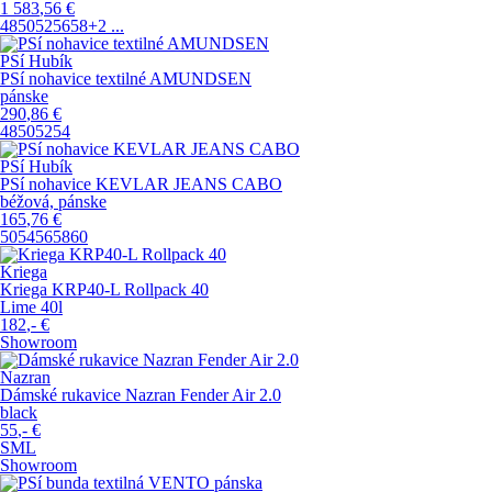
1 583
,56
€
48
50
52
56
58
+2
...
PSí Hubík
PSí nohavice textilné AMUNDSEN
pánske
290
,86
€
48
50
52
54
PSí Hubík
PSí nohavice KEVLAR JEANS CABO
béžová, pánske
165
,76
€
50
54
56
58
60
Kriega
Kriega KRP40-L Rollpack 40
Lime 40l
182
,-
€
Showroom
Nazran
Dámské rukavice Nazran Fender Air 2.0
black
55
,-
€
S
M
L
Showroom