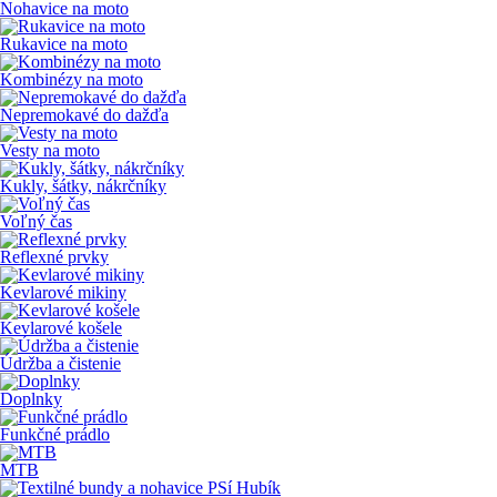
Nohavice na moto
Rukavice na moto
Kombinézy na moto
Nepremokavé do dažďa
Vesty na moto
Kukly, šátky, nákrčníky
Voľný čas
Reflexné prvky
Kevlarové mikiny
Kevlarové košele
Údržba a čistenie
Doplnky
Funkčné prádlo
MTB