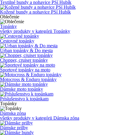
Textilné bundy a nohavice PSí Hubík
Kožené bundy a nohavice PSí Hubík
Oblečenie
Topánky
všetky produkty v kategórii
Topánky
Cestovné topánky
Urban topánky & Do mesta
Chopper, cruiser topánky
Športové topánky na moto
Motocross & Enduro topánky
Dámske moto topánky
Príslušenstvo k topánkam
Topánky
Dámska zóna
všetky produkty v kategórii
Dámska zóna
Dámske prilby