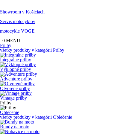
Showroom
v Košiciach
Servis
motocyklov
motocykle
VOGE
0
MENU
Prilby
všetky produkty v kategórii
Prilby
Integrálne prilby
Výklopné prilby
Adventure prilby
Otvorené prilby
Vintage prilby
Prilby
Oblečenie
všetky produkty v kategórii
Oblečenie
Bundy na moto