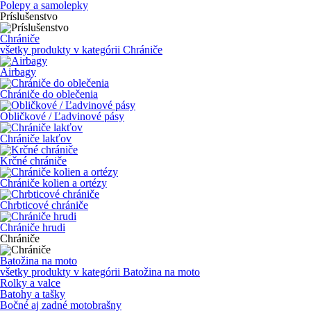
Polepy a samolepky
Príslušenstvo
Chrániče
všetky produkty v kategórii
Chrániče
Airbagy
Chrániče do oblečenia
Obličkové / Ľadvinové pásy
Chrániče lakťov
Krčné chrániče
Chrániče kolien a ortézy
Chrbticové chrániče
Chrániče hrudi
Chrániče
Batožina na moto
všetky produkty v kategórii
Batožina na moto
Rolky a valce
Batohy a tašky
Bočné aj zadné motobrašny