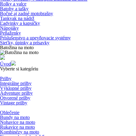
Rolky a valce
Batohy a tašky
Bočné aj zadné motobrašny
Tankvak na nádrž
Ľadvinky a kapsičky
Nápojáky
Peňaženky
Príslušenstvo a upevňovacie systémy
Sieťky, úpinky a prísavky
Batožina na moto
Úvod
Vyberte si kategóriu
Prilby
Integrálne prilby
Výklopné prilby
Adventure prilby
Otvorené prilby
Vintage prilby
Oblečenie
Bundy na moto
Nohavice na moto
Rukavice na moto
Kombinézy na moto