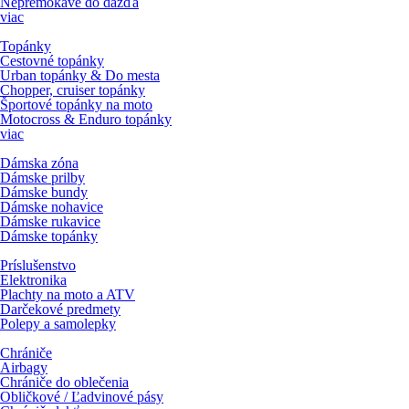
Nepremokavé do dažďa
viac
Topánky
Cestovné topánky
Urban topánky & Do mesta
Chopper, cruiser topánky
Športové topánky na moto
Motocross & Enduro topánky
viac
Dámska zóna
Dámske prilby
Dámske bundy
Dámske nohavice
Dámske rukavice
Dámske topánky
Príslušenstvo
Elektronika
Plachty na moto a ATV
Darčekové predmety
Polepy a samolepky
Chrániče
Airbagy
Chrániče do oblečenia
Obličkové / Ľadvinové pásy