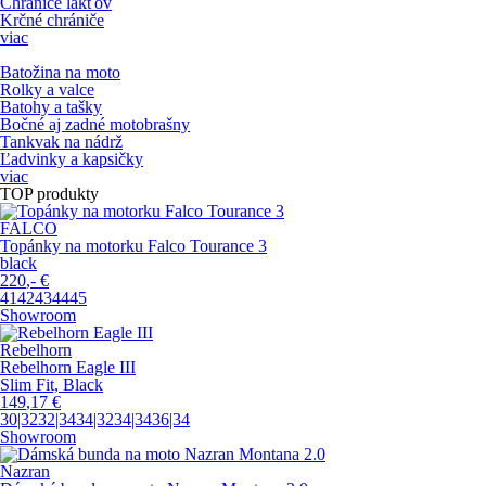
Chrániče lakťov
Krčné chrániče
viac
Batožina na moto
Rolky a valce
Batohy a tašky
Bočné aj zadné motobrašny
Tankvak na nádrž
Ľadvinky a kapsičky
viac
TOP produkty
FALCO
Topánky na motorku Falco Tourance 3
black
220
,-
€
41
42
43
44
45
Showroom
Rebelhorn
Rebelhorn Eagle III
Slim Fit, Black
149
,17
€
30|32
32|34
34|32
34|34
36|34
Showroom
Nazran