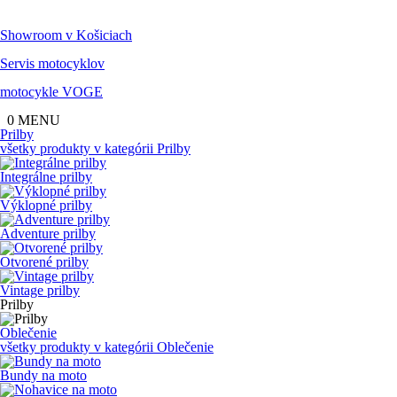
Showroom
v Košiciach
Servis
motocyklov
motocykle
VOGE
0
MENU
Prilby
všetky produkty v kategórii
Prilby
Integrálne prilby
Výklopné prilby
Adventure prilby
Otvorené prilby
Vintage prilby
Prilby
Oblečenie
všetky produkty v kategórii
Oblečenie
Bundy na moto