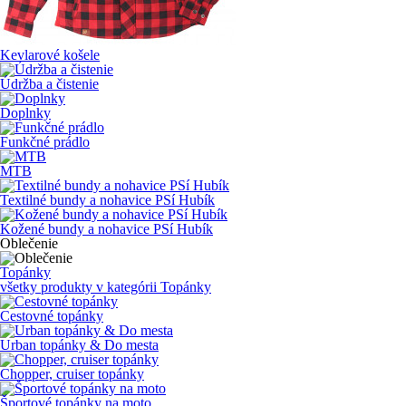
Kevlarové košele
Údržba a čistenie
Doplnky
Funkčné prádlo
MTB
Textilné bundy a nohavice PSí Hubík
Kožené bundy a nohavice PSí Hubík
Oblečenie
Topánky
všetky produkty v kategórii
Topánky
Cestovné topánky
Urban topánky & Do mesta
Chopper, cruiser topánky
Športové topánky na moto