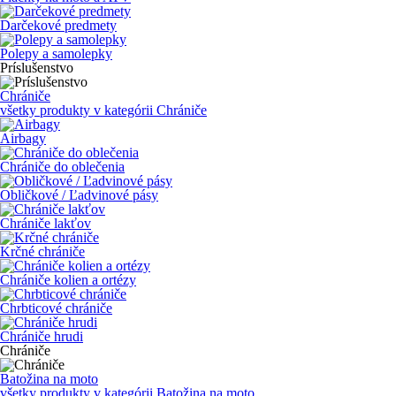
Darčekové predmety
Polepy a samolepky
Príslušenstvo
Chrániče
všetky produkty v kategórii
Chrániče
Airbagy
Chrániče do oblečenia
Obličkové / Ľadvinové pásy
Chrániče lakťov
Krčné chrániče
Chrániče kolien a ortézy
Chrbticové chrániče
Chrániče hrudi
Chrániče
Batožina na moto
všetky produkty v kategórii
Batožina na moto