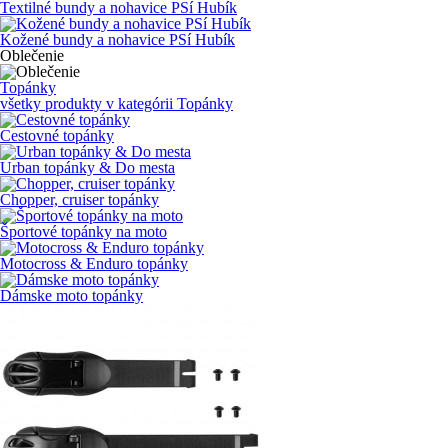
Textilné bundy a nohavice PSí Hubík
Kožené bundy a nohavice PSí Hubík
Oblečenie
Topánky
všetky produkty v kategórii
Topánky
Cestovné topánky
Urban topánky & Do mesta
Chopper, cruiser topánky
Športové topánky na moto
Motocross & Enduro topánky
Dámske moto topánky