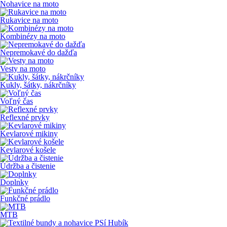
Nohavice na moto
Rukavice na moto
Kombinézy na moto
Nepremokavé do dažďa
Vesty na moto
Kukly, šátky, nákrčníky
Voľný čas
Reflexné prvky
Kevlarové mikiny
Kevlarové košele
Údržba a čistenie
Doplnky
Funkčné prádlo
MTB