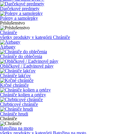
Darčekové predmety
Polepy a samolepky
Príslušenstvo
Chrániče
všetky produkty v kategórii
Chrániče
Airbagy
Chrániče do oblečenia
Obličkové / Ľadvinové pásy
Chrániče lakťov
Krčné chrániče
Chrániče kolien a ortézy
Chrbticové chrániče
Chrániče hrudi
Chrániče
Batožina na moto
všetky produkty v kategórii
Batožina na moto