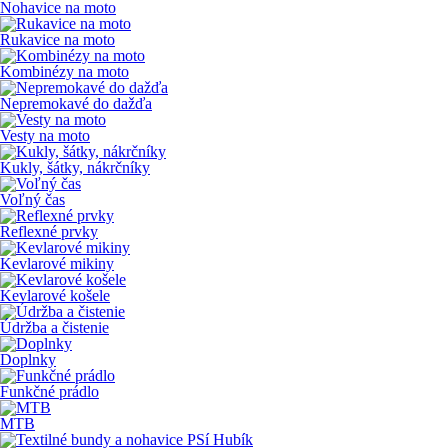
Nohavice na moto
Rukavice na moto
Kombinézy na moto
Nepremokavé do dažďa
Vesty na moto
Kukly, šátky, nákrčníky
Voľný čas
Reflexné prvky
Kevlarové mikiny
Kevlarové košele
Údržba a čistenie
Doplnky
Funkčné prádlo
MTB