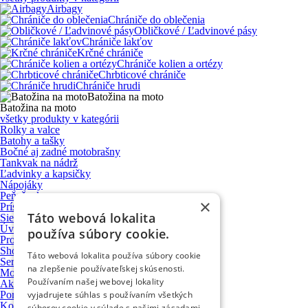
Airbagy
Chrániče do oblečenia
Obličkové / Ľadvinové pásy
Chrániče lakťov
Krčné chrániče
Chrániče kolien a ortézy
Chrbticové chrániče
Chrániče hrudi
Batožina na moto
Batožina na moto
všetky produkty v kategórii
Rolky a valce
Batohy a tašky
Bočné aj zadné motobrašny
Tankvak na nádrž
Ľadvinky a kapsičky
Nápojáky
Peňaženky
×
Príslušenstvo a upevňovacie systémy
Táto webová lokalita
Sieťky, úpinky a prísavky
Úvod
používa súbory cookie.
Produkty
Showroom
Táto webová lokalita používa súbory cookie
Servis motocyklov
na zlepšenie používateľskej skúsenosti.
Motocykle VOGE
Používaním našej webovej lokality
Ako nakupovať
Poradňa
vyjadrujete súhlas s používaním všetkých
Kontakt
súborov cookie v súlade s našimi zásadami