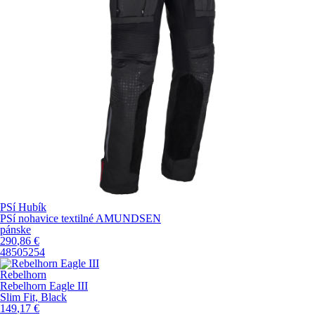
PSí Hubík
PSí nohavice textilné AMUNDSEN
pánske
290
,86
€
48
50
52
54
Rebelhorn
Rebelhorn Eagle III
Slim Fit, Black
149
,17
€