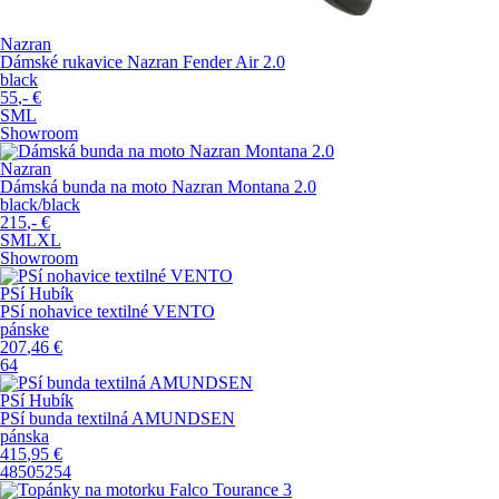
Nazran
Dámské rukavice Nazran Fender Air 2.0
black
55
,-
€
S
M
L
Showroom
Nazran
Dámská bunda na moto Nazran Montana 2.0
black/black
215
,-
€
S
M
L
XL
Showroom
PSí Hubík
PSí nohavice textilné VENTO
pánske
207
,46
€
64
PSí Hubík
PSí bunda textilná AMUNDSEN
pánska
415
,95
€
48
50
52
54