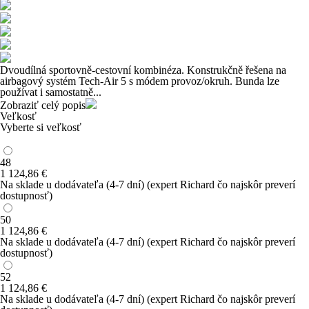
Dvoudílná sportovně-cestovní kombinéza. Konstrukčně řešena na
airbagový systém Tech-Air 5 s módem provoz/okruh. Bunda lze
používat i samostatně...
Zobraziť celý popis
Veľkosť
Vyberte si veľkosť
48
1 124
,86
€
Na sklade u dodávateľa
(4-7 dní)
(expert Richard čo najskôr preverí
dostupnosť)
50
1 124
,86
€
Na sklade u dodávateľa
(4-7 dní)
(expert Richard čo najskôr preverí
dostupnosť)
52
1 124
,86
€
Na sklade u dodávateľa
(4-7 dní)
(expert Richard čo najskôr preverí