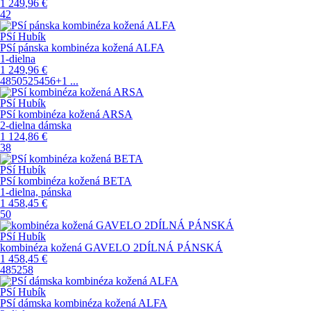
1 249
,96
€
42
PSí Hubík
PSí pánska kombinéza kožená ALFA
1-dielna
1 249
,96
€
48
50
52
54
56
+1
...
PSí Hubík
PSí kombinéza kožená ARSA
2-dielna dámska
1 124
,86
€
38
PSí Hubík
PSí kombinéza kožená BETA
1-dielna, pánska
1 458
,45
€
50
PSí Hubík
kombinéza kožená GAVELO 2DÍLNÁ PÁNSKÁ
1 458
,45
€
48
52
58
PSí Hubík
PSí dámska kombinéza kožená ALFA