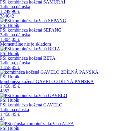
PSí kombinéza kožená SAMURAI
1-dielna dámska
1 249
,96
€
38
40
42
PSí Hubík
PSí kombinéza kožená SEPANG
2-dielna dámska
1 304
,05
€
Momentálne nie je skladom
PSí Hubík
PSí kombinéza kožená BETA
1-dielna, pánska
1 458
,45
€
PSí Hubík
kombinéza kožená GAVELO 2DÍLNÁ PÁNSKÁ
1 458
,45
€
48
52
PSí Hubík
PSí kombinéza kožená GAVELO
1-dielna pánska
1 458
,45
€
48
PSí Hubík