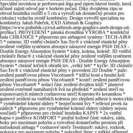
Speciální novinkou je perforovaná léga pod zipem hlavní bundy, která
účinně zajistí odvod par v horkém počasí. Díky dvojitému zipu se
obvod hrudníku rozšíří o 5 cm a vytvoří tak dostatečný prostor pro
cirkulaci vzduchu uvnitř kombinézy. Design vytvořil specialista na
kombinézy Jakub Paleček, EXD Airbrush & Graphics
[https://www.psihubik.cz/exd-airbrush-amp-graphics-aneb-design-od-
profika/]. PROVEDENÍ * pánská dvoudílná VÝROBA * konfekční
řada CHRÁNIČE * připraveno pro airbagové systémy: TECH-AIR®
5 * ramena: 3D vnitřní chrániče Sas-Tec® z viskózně elastické pěny
zesílené vnějším systémem absorpce nárazové energie PSI® DEAS -
Double Energy Absorption System * lokty, kolena, holeně: 3D vnitřní
chrániče Betac® z viskózně elastické pěny zesílené vnějším systémem
absorpce nárazové energie PSI® DEAS - Double Energy Absorption
System * chránič krčních obratlů tzv. „velký hrb“ * kyčle: 3D chrániče
Sas-Tec® z viskózně elastické pěny v provedení 2D Double * paže:
zesílení paměťovou pěnou Viscofoam® * klíční kosti a hrudní koš:
zesílení paměťovou pěnou Viscofoam® * kostrč: zesílení paměťovou
pěnou Viscofoam® * sedací část: zesílení dvojitou kůží * plastové
zesílení extrémně namáhaných švů na předloktí * zesílení strečí na
exponovaných místech cordurovou strečí Keprotec®s keramikou *
gumové zesílení na vnitřních kolenou pro zlepšení adheze k motocyklu
* vyměnitelné loketní slidery * bezpečnostní švy * reflexní prvek na
zádech * připraveno pro vyměnitelné kolenní slidery (slidery nejsou
součástí) * připraveno pro chránič hrudníku KAPSY * 2x vnitřní
kapsa v podšívce KOMFORT * pružné kožené části: rukávy, záda,
boky pro maximum pohybu a vytvoření dostatečného prostoru při
nafouknutí airbagu * cordurové streče Tessitura®: rukávy, rozkrok,
nohavice pro maximum pohybu * pohodlný límec z měkké příjemné