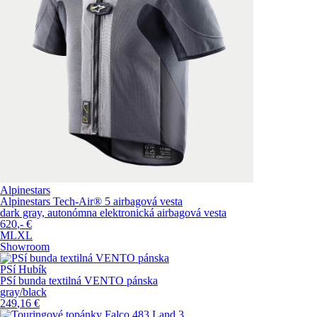
Alpinestars
Alpinestars Tech-Air® 5 airbagová vesta
dark gray, autonómna elektronická airbagová vesta
620
,-
€
M
L
XL
Showroom
PSí Hubík
PSí bunda textilná VENTO pánska
gray/black
249
,16
€