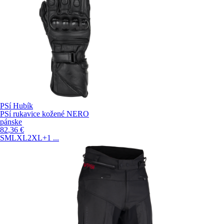
PSí Hubík
PSí rukavice kožené NERO
pánske
82
,36
€
S
M
L
XL
2XL
+1
...