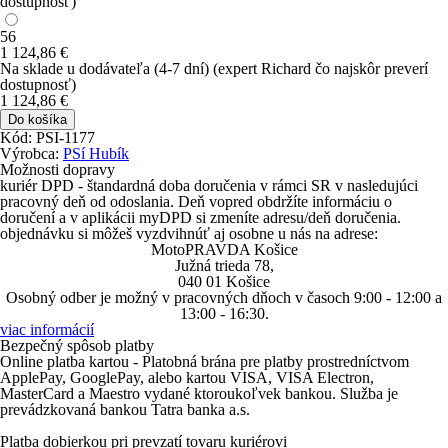
dostupnosť)
56
1 124
,86
€
Na sklade u dodávateľa
(4-7 dní)
(expert Richard čo najskôr preverí
dostupnosť)
1 124
,86
€
Do košíka
Kód: PSI-1177
Výrobca:
PSí Hubík
Možnosti dopravy
kuriér DPD
- štandardná doba doručenia v rámci SR v nasledujúci
pracovný deň od odoslania. Deň vopred obdržíte informáciu o
doručení a v aplikácii myDPD si zmeníte adresu/deň doručenia.
objednávku si môžeš vyzdvihnúť aj
osobne u nás na adrese
:
MotoPRAVDA Košice
Južná trieda 78,
040 01 Košice
Osobný odber je možný v pracovných dňoch v časoch 9:00 - 12:00 a
13:00 - 16:30.
viac informácií
Bezpečný spôsob platby
Online platba kartou - Platobná brána pre platby prostredníctvom
ApplePay
,
GooglePay
, alebo kartou
VISA
,
VISA Electron
,
MasterCard
a
Maestro
vydané ktoroukoľvek bankou. Služba je
prevádzkovaná bankou Tatra banka a.s.
Platba dobierkou
pri prevzatí tovaru kuriérovi