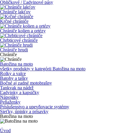
Obličkové / Ľadvinové pásy
Chrániče lakťov
Krčné chrániče
Chrániče kolien a ortézy
Chrbticové chrániče
Chrániče hrudi
Chrániče
Batožina na moto
všetky produkty v kategórii
Batožina na moto
Rolky a valce
Batohy a tašky
Bočné aj zadné motobrašny
Tankvak na nádrž
Ľadvinky a kapsičky
Nápojáky
Peňaženky
Príslušenstvo a upevňovacie systémy
Sieťky, úpinky a prísavky
Batožina na moto
Úvod