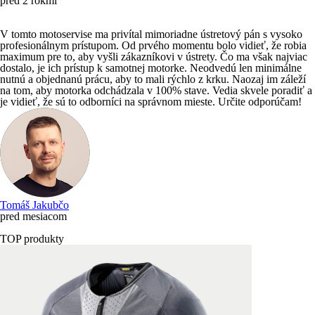
pred 2 rokmi
V tomto motoservise ma privítal mimoriadne ústretový pán s vysoko
profesionálnym prístupom. Od prvého momentu bolo vidieť, že robia
maximum pre to, aby vyšli zákazníkovi v ústrety. Čo ma však najviac
dostalo, je ich prístup k samotnej motorke. Neodvedú len minimálne
nutnú a objednanú prácu, aby to mali rýchlo z krku. Naozaj im záleží
na tom, aby motorka odchádzala v 100% stave. Vedia skvele poradiť a
je vidieť, že sú to odborníci na správnom mieste. Určite odporúčam!
Tomáš Jakubčo
pred mesiacom
TOP produkty