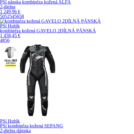
PSí pánska kombinéza kožená ALFA
2-dielna
1 249
,96
€
50
52
54
56
58
PSí Hubík
kombinéza kožená GAVELO 2DÍLNÁ PÁNSKÁ
1 458
,45
€
48
56
PSí Hubík
PSí kombinéza kožená SEPANG
2-dielna dámska