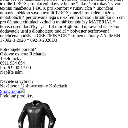
textilie T-BOX pro otáčení hlavy v helmě * ukončení rukávů savou
textilní manžetou T-BOX pro komfort v rukavicích * ukončení
nohavic měkkou savou textilií T-BOX omezí hromadění kůže v
motobotách * perforovaná léga s rozšířením obvodu hrudníku o 5 cm
pro účinnou cirkulaci vzduchu uvnitř kombinézy MATERIÁL *
hovězí useň tloušťky 1,2 - 1,4 mm High Solid úprava od italského
dodavatele usní s dlouholetou tradicí * polyester perforovaná
odlehčená podšívka CERTIFIKACE * stupeň ochrany AA dle EN
17092-3-2020 * 092-3-2020D3
Potrebujete poradit?
Oslovte experta Richarda
Telefonicky
0911 934 654
Po-Pi 9:00-17:00
Napíšte nám
Neviete si vybrať?
Navštívte náš showroom v Košiciach
Showroom
Podobné produkty