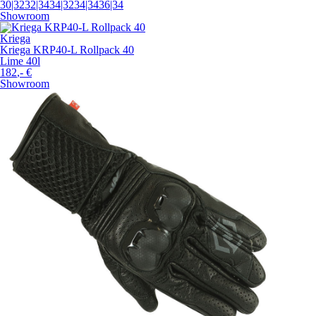
30|32
32|34
34|32
34|34
36|34
Showroom
Kriega
Kriega KRP40-L Rollpack 40
Lime 40l
182
,-
€
Showroom