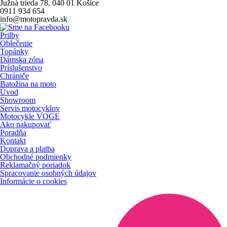
Južná trieda 78, 040 01 Košice
0911 934 654
info@motopravda.sk
Prilby
Oblečenie
Topánky
Dámska zóna
Príslušenstvo
Chrániče
Batožina na moto
Úvod
Showroom
Servis motocyklov
Motocykle VOGE
Ako nakupovať
Poradňa
Kontakt
Doprava a platba
Obchodné podmienky
Reklamačný poriadok
Spracovanie osobných údajov
Informácie o cookies