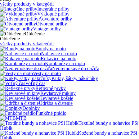
všetky produkty v kategórii
Integrálne prilby
Výklopné prilby
Adventure prilby
Otvorené prilby
Vintage prilby
Oblečenie
Oblečenie
všetky produkty v kategórii
Bundy na moto
Nohavice na moto
Rukavice na moto
Kombinézy na moto
Nepremokavé do dažďa
Vesty na moto
Kukly, šátky, nákrčníky
Voľný čas
Reflexné prvky
Kevlarové mikiny
Kevlarové košele
Údržba a čistenie
Doplnky
Funkčné prádlo
MTB
Textilné bundy a nohavice PSí
Hubík
Kožené bundy a nohavice PSí
Hubík