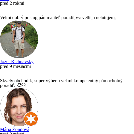
pred 2 rokmi
Velmi dobrý pristup,pán majiteľ poradil,vysvetlil,a nelutujem,
Jozef Richnavsky
pred 9 mesiacmi
Skvelý obchodík, super výber a veľmi kompetentný pán ochotný
poradiť. 👏🏻
Mária Žondová