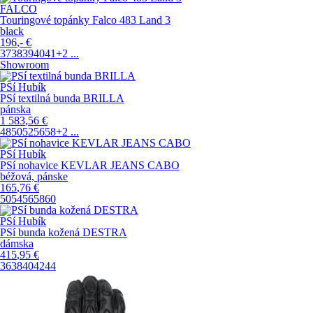
FALCO
Touringové topánky Falco 483 Land 3
black
196
,-
€
37
38
39
40
41
+2
...
Showroom
PSí Hubík
PSí textilná bunda BRILLA
pánska
1 583
,56
€
48
50
52
56
58
+2
...
PSí Hubík
PSí nohavice KEVLAR JEANS CABO
béžová, pánske
165
,76
€
50
54
56
58
60
PSí Hubík
PSí bunda kožená DESTRA
dámska
415
,95
€
36
38
40
42
44