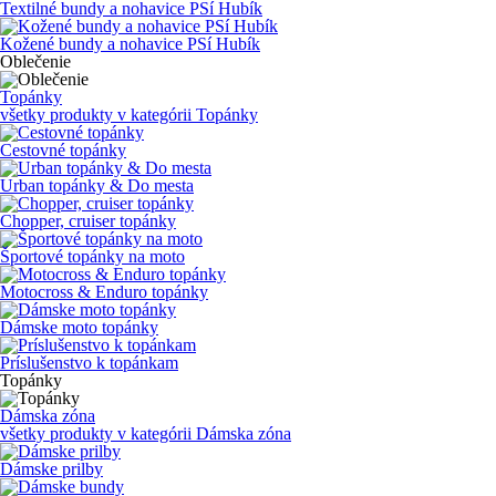
Textilné bundy a nohavice PSí Hubík
Kožené bundy a nohavice PSí Hubík
Oblečenie
Topánky
všetky produkty v kategórii
Topánky
Cestovné topánky
Urban topánky & Do mesta
Chopper, cruiser topánky
Športové topánky na moto
Motocross & Enduro topánky
Dámske moto topánky
Príslušenstvo k topánkam
Topánky
Dámska zóna
všetky produkty v kategórii
Dámska zóna
Dámske prilby