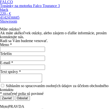
FALCO
Topánky na motorku Falco Tourance 3
black
220
,-
€
41
42
43
44
45
Showroom
Máte otázku?
Ak máte akékoľvek otázky, alebo záujem o ďalšie informácie, prosím
kontaktujte nás.
Radi sa Vám budeme venovať.
Meno *
Telefón
E-mail *
Text správy *
Súhlasím so spracovaním osobných údajov za účelom obchodného
kontaktu
*
označené polia sú povinné
Zavrieť
Odoslať
MotoPRAVDA