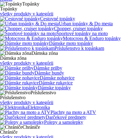
Topánky
Topánky
všetky produkty v kategórii
Cestovné topánky
Urban topánky & Do mesta
Chopper, cruiser topánky
Športové topánky na moto
Motocross & Enduro topánky
Dámske moto topánky
Príslušenstvo k topánkam
Dámska zóna
Dámska zóna
všetky produkty v kategórii
Dámske prilby
Dámske bundy
Dámske nohavice
Dámske rukavice
Dámske topánky
Príslušenstvo
Príslušenstvo
všetky produkty v kategórii
Elektronika
Plachty na moto a ATV
Darčekové predmety
Polepy a samolepky
Chrániče
Chrániče
všetky produkty v kategórii