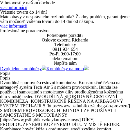
V hotovosti
v našom obchode
viac informácií
Vrátenie tovaru do 14 dní
Máte obavy z nesprávneho rozhodnutia? Žiadny problém, garantujeme
vám možnosť vrátenia tovaru do 14 dní od nákupu.
viac informácií
Profesionálne poradenstvo
Potrebujete poradit?
Oslovte experta Richarda
Telefonicky
0911 934 654
Po-Pi 9:00-17:00
alebo emailom
Napíšte nám
Dvojdielne kombinézy
Kombinézy na moto
Popis
Popis
Dvoudílná sportovně-cestovní kombinéza. Konstrukčně řešena na
airbagový systém Tech-Air 5 s módem provoz/okruh. Bunda lze
používat i samostatně s motojeansy díky prodlouženému koženému
dílu v místě beder. DVOUDÍLNÁ SPORTOVNĚ-CESTOVNÍ
KOMBINÉZA. KONSTRUKČNĚ ŘEŠENA NA AIRBAGOVÝ
SYSTÉM TECH-AIR 5 [https://www.psihubik.cz/airbag-do-provozu/]
S MÓDEM PROVOZ/OKRUH. BUNDA LZE POUŽÍVAT I
SAMOSTATNĚ S MOTOJEANSY
[https://www.psihubik.cz/kevlarove-jeansy/] DÍKY
PRODLOUŽENÉMU KOŽENÉMU DÍLU V MÍSTĚ BEDER.
Kombinace hovězí kůže s cordurovou strečí zvyšuje komfort.