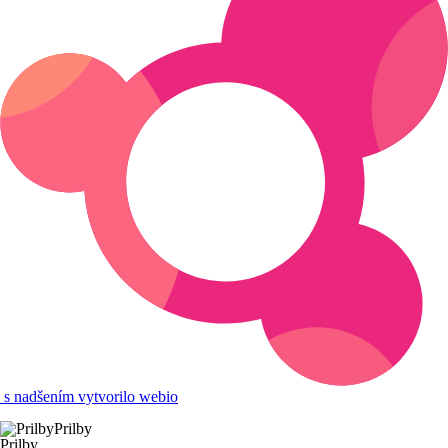
s nadšením vytvorilo webio
Prilby
Prilby