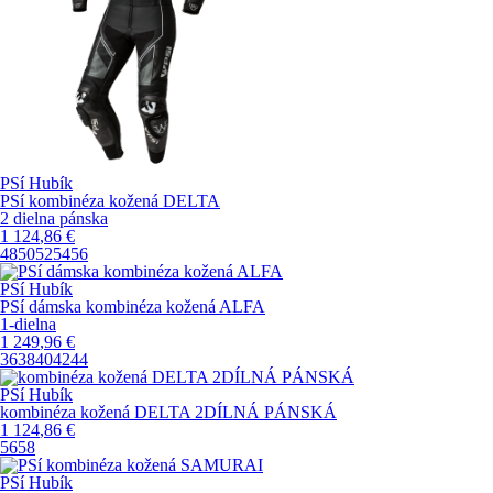
PSí Hubík
PSí kombinéza kožená DELTA
2 dielna pánska
1 124
,86
€
48
50
52
54
56
PSí Hubík
PSí dámska kombinéza kožená ALFA
1-dielna
1 249
,96
€
36
38
40
42
44
PSí Hubík
kombinéza kožená DELTA 2DÍLNÁ PÁNSKÁ
1 124
,86
€
56
58
PSí Hubík