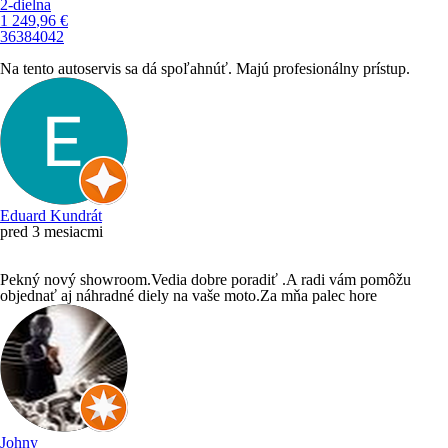
2-dielna
1 249
,96
€
36
38
40
42
Na tento autoservis sa dá spoľahnúť. Majú profesionálny prístup.
Eduard Kundrát
pred 3 mesiacmi
Pekný nový showroom.Vedia dobre poradiť .A radi vám pomôžu
objednať aj náhradné diely na vaše moto.Za mňa palec hore
Johny