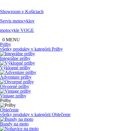
Showroom
v Košiciach
Servis
motocyklov
motocykle
VOGE
0
MENU
Prilby
všetky produkty v kategórii
Prilby
Integrálne prilby
Výklopné prilby
Adventure prilby
Otvorené prilby
Vintage prilby
Prilby
Oblečenie
všetky produkty v kategórii
Oblečenie
Bundy na moto