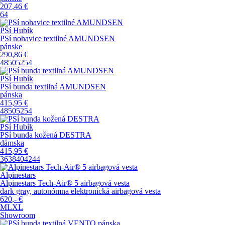
207
,46
€
64
PSí Hubík
PSí nohavice textilné AMUNDSEN
pánske
290
,86
€
48
50
52
54
PSí Hubík
PSí bunda textilná AMUNDSEN
pánska
415
,95
€
48
50
52
54
PSí Hubík
PSí bunda kožená DESTRA
dámska
415
,95
€
36
38
40
42
44
Alpinestars
Alpinestars Tech-Air® 5 airbagová vesta
dark gray, autonómna elektronická airbagová vesta
620
,-
€
M
L
XL
Showroom