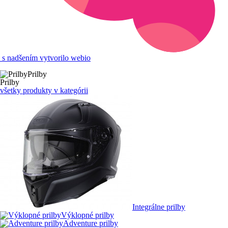
s nadšením vytvorilo webio
Prilby
Prilby
všetky produkty v kategórii
Integrálne prilby
Výklopné prilby
Adventure prilby