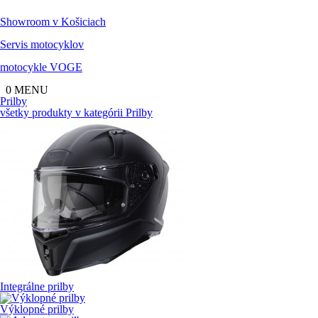
Showroom
v Košiciach
Servis
motocyklov
motocykle
VOGE
0
MENU
Prilby
všetky produkty v kategórii
Prilby
Integrálne prilby
Výklopné prilby