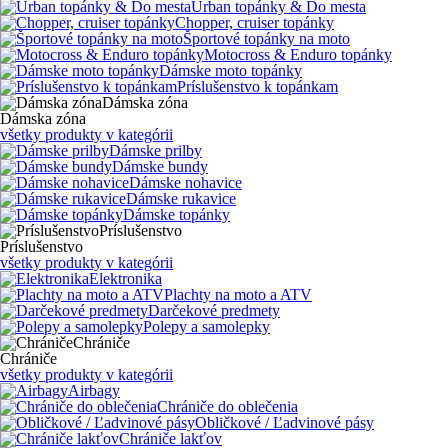
Urban topánky & Do mesta
Chopper, cruiser topánky
Športové topánky na moto
Motocross & Enduro topánky
Dámske moto topánky
Príslušenstvo k topánkam
Dámska zóna
Dámska zóna
všetky produkty v kategórii
Dámske prilby
Dámske bundy
Dámske nohavice
Dámske rukavice
Dámske topánky
Príslušenstvo
Príslušenstvo
všetky produkty v kategórii
Elektronika
Plachty na moto a ATV
Darčekové predmety
Polepy a samolepky
Chrániče
Chrániče
všetky produkty v kategórii
Airbagy
Chrániče do oblečenia
Obličkové / Ľadvinové pásy
Chrániče lakťov