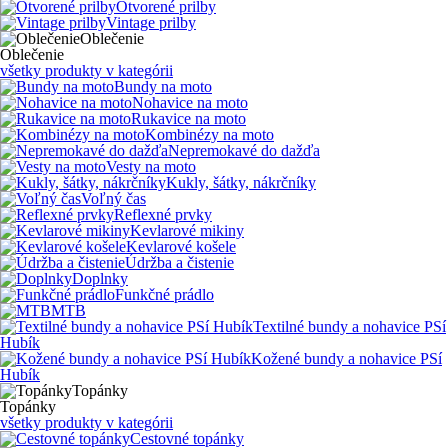
Otvorené prilby
Vintage prilby
Oblečenie
Oblečenie
všetky produkty v kategórii
Bundy na moto
Nohavice na moto
Rukavice na moto
Kombinézy na moto
Nepremokavé do dažďa
Vesty na moto
Kukly, šátky, nákrčníky
Voľný čas
Reflexné prvky
Kevlarové mikiny
Kevlarové košele
Údržba a čistenie
Doplnky
Funkčné prádlo
MTB
Textilné bundy a nohavice PSí
Hubík
Kožené bundy a nohavice PSí
Hubík
Topánky
Topánky
všetky produkty v kategórii
Cestovné topánky