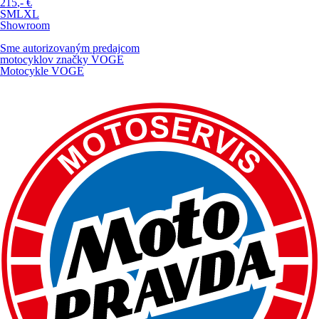
215
,-
€
S
M
L
XL
Showroom
Sme autorizovaným predajcom
motocyklov značky
VOGE
Motocykle VOGE