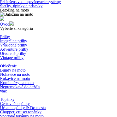
Príslušenstvo a upevňovacie systémy
Sieťky, úpinky a prísavky
Batožina na moto
Úvod
Vyberte si kategóriu
Prilby
Integrálne prilby
Výklopné prilby
Adventure prilby
Otvorené prilby
Vintage prilby
Oblečenie
Bundy na moto
Nohavice na moto
Rukavice na moto
Kombinézy na moto
Nepremokavé do dažďa
viac
Topánky
Cestovné topánky
Urban topánky & Do mesta
Chopper, cruiser topánky
Športové topánky na moto