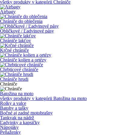
všetky produkty v kategórii
Chrániče
Airbagy
Chrániče do oblečenia
Obličkové / Ľadvinové pásy
Chrániče lakťov
Krčné chrániče
Chrániče kolien a ortézy
Chrbticové chrániče
Chrániče hrudi
Chrániče
Batožina na moto
všetky produkty v kategórii
Batožina na moto
Rolky a valce
Batohy a tašky
Bočné aj zadné motobrašny
Tankvak na nádrž
Ľadvinky a kapsičky
Nápojáky
Peňaženky