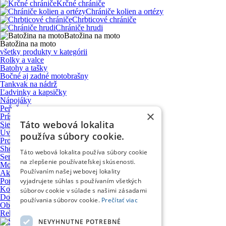
Krčné chrániče
Chrániče kolien a ortézy
Chrbticové chrániče
Chrániče hrudi
Batožina na moto
Batožina na moto
všetky produkty v kategórii
Rolky a valce
Batohy a tašky
Bočné aj zadné motobrašny
Tankvak na nádrž
Ľadvinky a kapsičky
Nápojáky
Peňaženky
×
Príslušenstvo a upevňovacie systémy
Táto webová lokalita
Sieťky, úpinky a prísavky
Úvod
používa súbory cookie.
Produkty
Showroom
Táto webová lokalita používa súbory cookie
Servis motocyklov
na zlepšenie používateľskej skúsenosti.
Motocykle VOGE
Používaním našej webovej lokality
Ako nakupovať
vyjadrujete súhlas s používaním všetkých
Poradňa
Kontakt
súborov cookie v súlade s našimi zásadami
Doprava a platba
používania súborov cookie.
Prečítať viac
Obchodné podmienky
Reklamačný poriadok
NEVYHNUTNE POTREBNÉ