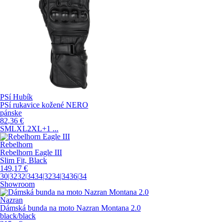
PSí Hubík
PSí rukavice kožené NERO
pánske
82
,36
€
S
M
L
XL
2XL
+1
...
Rebelhorn
Rebelhorn Eagle III
Slim Fit, Black
149
,17
€
30|32
32|34
34|32
34|34
36|34
Showroom
Nazran
Dámská bunda na moto Nazran Montana 2.0
black/black