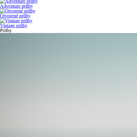
Adventure prilby
Otvorené prilby
Vintage prilby
Prilby