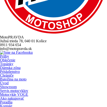
MotoPRAVDA
Južná trieda 78, 040 01 Košice
0911 934 654
info@motopravda.sk
Prilby
Oblečenie
Topánky
Dámska zóna
Príslušenstvo
Chrániče
Batožina na moto
Úvod
Showroom
Servis motocyklov
Motocykle VOGE
Ako nakupovať
Poradňa
Kontakt