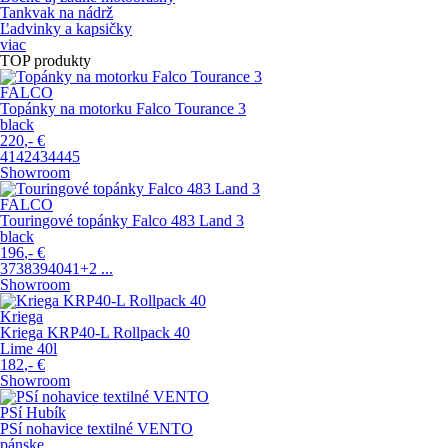
Tankvak na nádrž
Ľadvinky a kapsičky
viac
TOP produkty
FALCO
Topánky na motorku Falco Tourance 3
black
220
,-
€
41
42
43
44
45
Showroom
FALCO
Touringové topánky Falco 483 Land 3
black
196
,-
€
37
38
39
40
41
+2
...
Showroom
Kriega
Kriega KRP40-L Rollpack 40
Lime 40l
182
,-
€
Showroom
PSí Hubík
PSí nohavice textilné VENTO
pánske