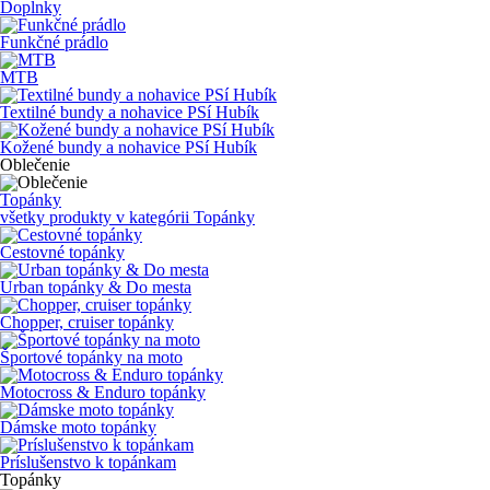
Doplnky
Funkčné prádlo
MTB
Textilné bundy a nohavice PSí Hubík
Kožené bundy a nohavice PSí Hubík
Oblečenie
Topánky
všetky produkty v kategórii
Topánky
Cestovné topánky
Urban topánky & Do mesta
Chopper, cruiser topánky
Športové topánky na moto
Motocross & Enduro topánky
Dámske moto topánky
Príslušenstvo k topánkam
Topánky