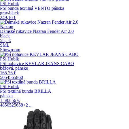
PSí Hubík
PSí bunda textilná VENTO pánska
gray/black
249
,16
€
Nazran
Dámské rukavice Nazran Fender Air 2.0
black
55
,-
€
S
M
L
Showroom
PSí Hubík
PSí nohavice KEVLAR JEANS CABO
béžová, pánske
165
,76
€
50
54
56
58
60
PSí Hubík
PSí textilná bunda BRILLA
pánska
1 583
,56
€
48
50
52
56
58
+2
...