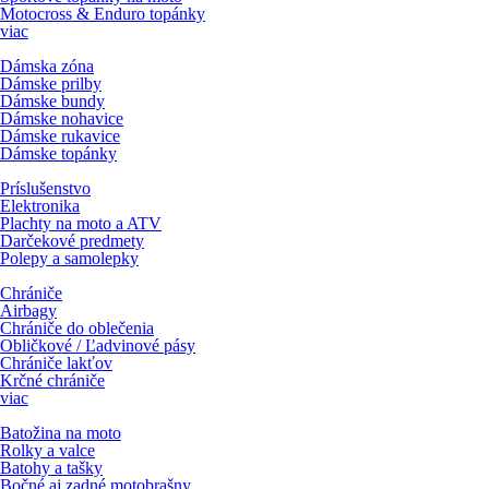
Motocross & Enduro topánky
viac
Dámska zóna
Dámske prilby
Dámske bundy
Dámske nohavice
Dámske rukavice
Dámske topánky
Príslušenstvo
Elektronika
Plachty na moto a ATV
Darčekové predmety
Polepy a samolepky
Chrániče
Airbagy
Chrániče do oblečenia
Obličkové / Ľadvinové pásy
Chrániče lakťov
Krčné chrániče
viac
Batožina na moto
Rolky a valce
Batohy a tašky
Bočné aj zadné motobrašny