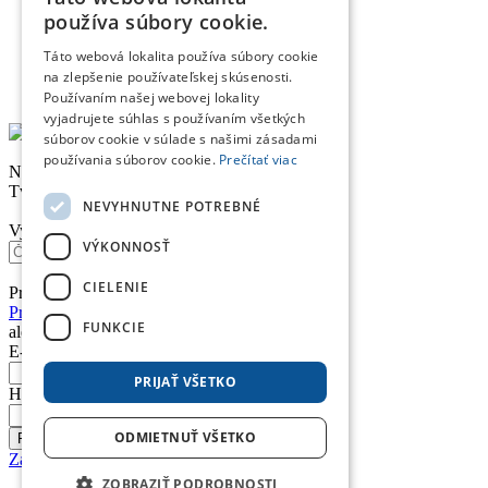
používa súbory cookie.
Kontakt
Táto webová lokalita používa súbory cookie
Doprava a platba
Obchodné podmienky
na zlepšenie používateľskej skúsenosti.
Reklamačný poriadok
Používaním našej webovej lokality
vyjadrujete súhlas s používaním všetkých
súborov cookie v súlade s našimi zásadami
používania súborov cookie.
Prečítať viac
Nákupný košík
Tvoj nákupný košík je prázdny. Nie je to škoda?
NEVYHNUTNE POTREBNÉ
Vyhľadávanie
VÝKONNOSŤ
CIELENIE
Prihlásenie
Prihlásiť sa účtom Google
FUNKCIE
alebo
E-mail *
PRIJAŤ VŠETKO
Heslo *
ODMIETNUŤ VŠETKO
Prihlásiť
Zabudnuté heslo
ZOBRAZIŤ PODROBNOSTI