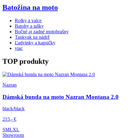
Batožina na moto
Rolky a valce
Batohy a tašky
Bočné aj zadné motobrašny
Tankvak na nádrž
Ľadvinky a kapsičky
viac
TOP produkty
Nazran
Dámská bunda na moto Nazran Montana 2.0
black/black
215
,-
€
S
M
L
XL
Showroom