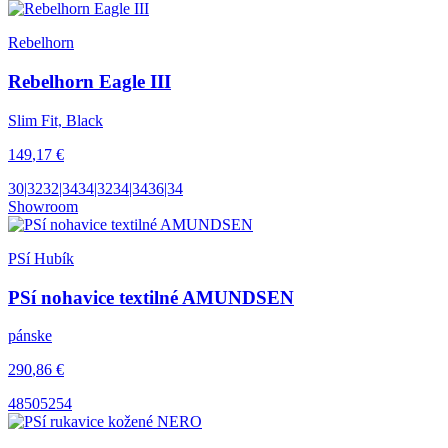
Rebelhorn
Rebelhorn Eagle III
Slim Fit, Black
149
,17
€
30|32
32|34
34|32
34|34
36|34
Showroom
PSí Hubík
PSí nohavice textilné AMUNDSEN
pánske
290
,86
€
48
50
52
54