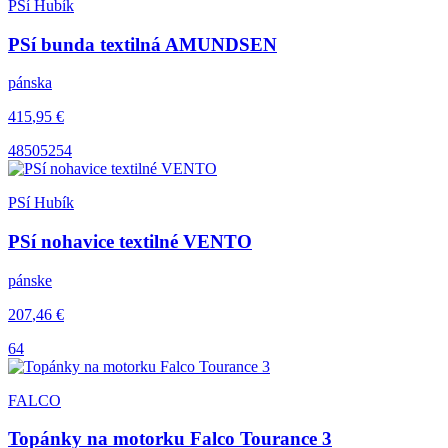
PSí Hubík
PSí bunda textilná AMUNDSEN
pánska
415
,95
€
48
50
52
54
PSí Hubík
PSí nohavice textilné VENTO
pánske
207
,46
€
64
FALCO
Topánky na motorku Falco Tourance 3