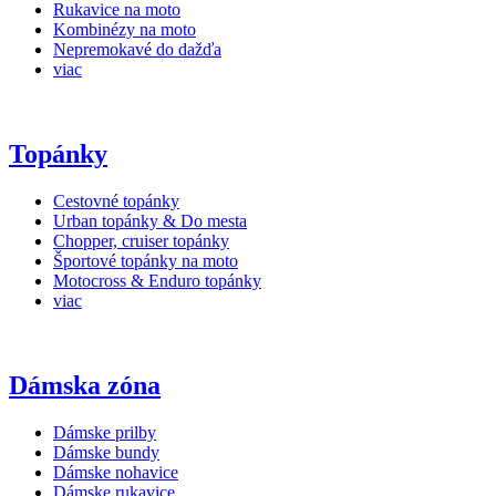
Rukavice na moto
Kombinézy na moto
Nepremokavé do dažďa
viac
Topánky
Cestovné topánky
Urban topánky & Do mesta
Chopper, cruiser topánky
Športové topánky na moto
Motocross & Enduro topánky
viac
Dámska zóna
Dámske prilby
Dámske bundy
Dámske nohavice
Dámske rukavice