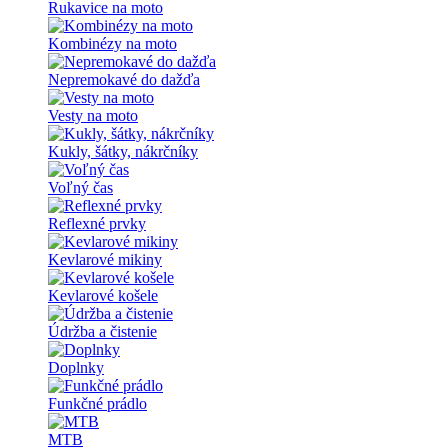
Rukavice na moto
Kombinézy na moto
Nepremokavé do dažďa
Vesty na moto
Kukly, šátky, nákrčníky
Voľný čas
Reflexné prvky
Kevlarové mikiny
Kevlarové košele
Údržba a čistenie
Doplnky
Funkčné prádlo
MTB