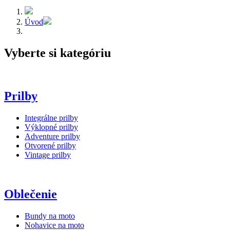
Úvod
Vyberte si kategóriu
Prilby
Integrálne prilby
Výklopné prilby
Adventure prilby
Otvorené prilby
Vintage prilby
Oblečenie
Bundy na moto
Nohavice na moto