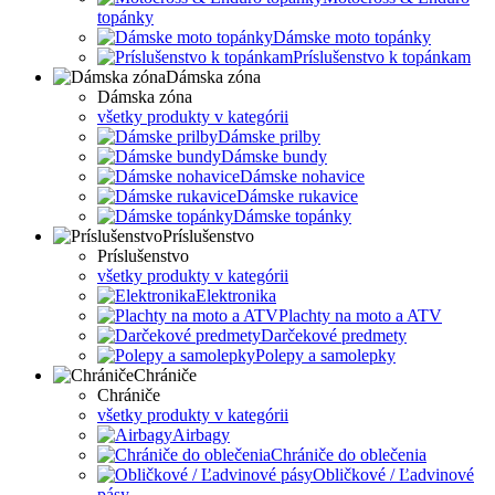
topánky
Dámske moto topánky
Príslušenstvo k topánkam
Dámska zóna
Dámska zóna
všetky produkty v kategórii
Dámske prilby
Dámske bundy
Dámske nohavice
Dámske rukavice
Dámske topánky
Príslušenstvo
Príslušenstvo
všetky produkty v kategórii
Elektronika
Plachty na moto a ATV
Darčekové predmety
Polepy a samolepky
Chrániče
Chrániče
všetky produkty v kategórii
Airbagy
Chrániče do oblečenia
Obličkové / Ľadvinové
pásy