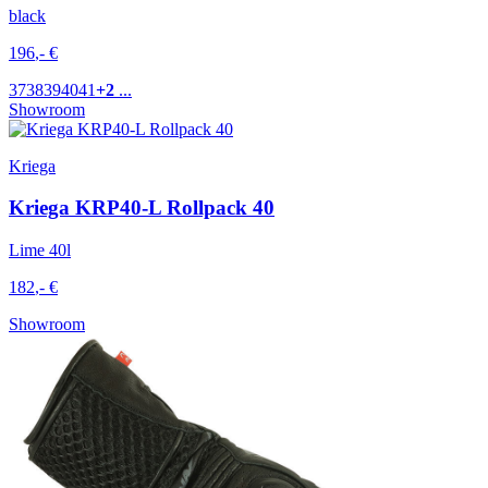
black
196
,-
€
37
38
39
40
41
+2
...
Showroom
Kriega
Kriega KRP40-L Rollpack 40
Lime 40l
182
,-
€
Showroom