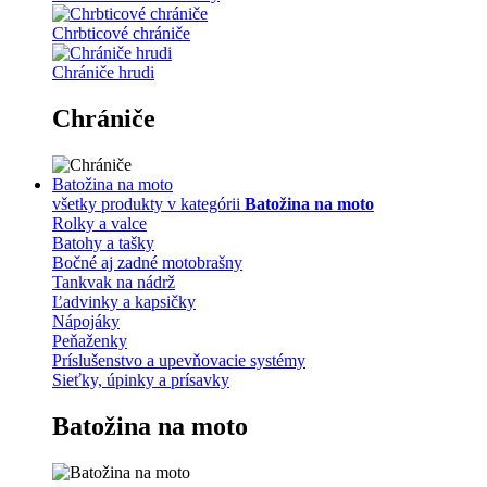
Chrbticové chrániče
Chrániče hrudi
Chrániče
Batožina na moto
všetky produkty v kategórii
Batožina na moto
Rolky a valce
Batohy a tašky
Bočné aj zadné motobrašny
Tankvak na nádrž
Ľadvinky a kapsičky
Nápojáky
Peňaženky
Príslušenstvo a upevňovacie systémy
Sieťky, úpinky a prísavky
Batožina na moto