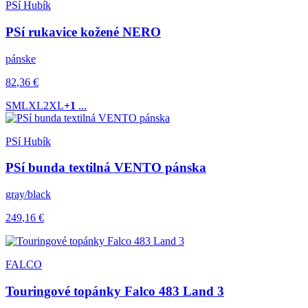
PSí Hubík
PSí rukavice kožené NERO
pánske
82
,36
€
S
M
L
XL
2XL
+1
...
PSí Hubík
PSí bunda textilná VENTO pánska
gray/black
249
,16
€
FALCO
Touringové topánky Falco 483 Land 3