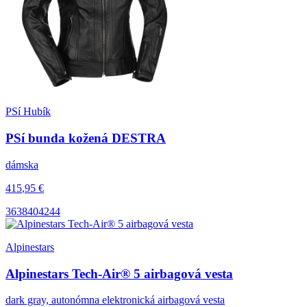
PSí Hubík
PSí bunda kožená DESTRA
dámska
415
,95
€
36
38
40
42
44
Alpinestars
Alpinestars Tech-Air® 5 airbagová vesta
dark gray, autonómna elektronická airbagová vesta