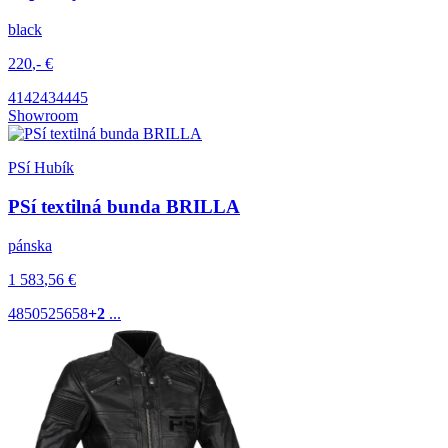
black
220
,-
€
41
42
43
44
45
Showroom
PSí Hubík
PSí textilná bunda BRILLA
pánska
1 583
,56
€
48
50
52
56
58
+2
...