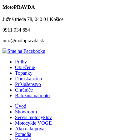
MotoPRAVDA
Južná trieda 78, 040 01 Košice
0911 934 654
info@motopravda.sk
Prilby
Oblečenie
Topánky
Dámska zóna
Príslušenstvo
Chrániče
Batožina na moto
Úvod
Showroom
Servis motocyklov
Motocykle VOGE
Ako nakupovať
Poradňa
Kontakt