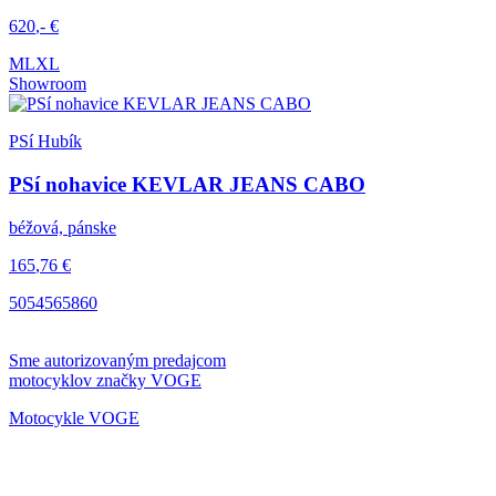
620
,-
€
M
L
XL
Showroom
PSí Hubík
PSí nohavice KEVLAR JEANS CABO
béžová, pánske
165
,76
€
50
54
56
58
60
Sme autorizovaným predajcom
motocyklov značky
VOGE
Motocykle VOGE