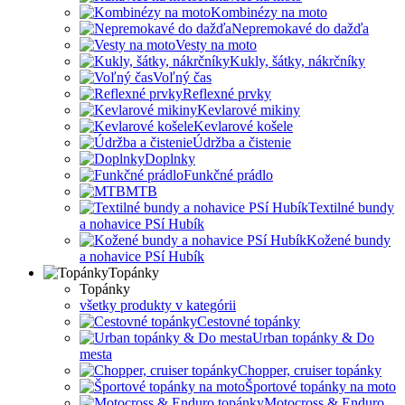
Kombinézy na moto
Nepremokavé do dažďa
Vesty na moto
Kukly, šátky, nákrčníky
Voľný čas
Reflexné prvky
Kevlarové mikiny
Kevlarové košele
Údržba a čistenie
Doplnky
Funkčné prádlo
MTB
Textilné bundy
a nohavice PSí Hubík
Kožené bundy
a nohavice PSí Hubík
Topánky
Topánky
všetky produkty v kategórii
Cestovné topánky
Urban topánky & Do
mesta
Chopper, cruiser topánky
Športové topánky na moto
Motocross & Enduro