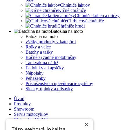
Chrániče lakťov
Krčné chrániče
Chrániče kolien a ortézy
Chrbticové chrániče
Chrániče hrudi
Batožina na moto
Batožina na moto
všetky produkty v kategórii
Rolky a valce
Batohy a tašky
Bočné aj zadné motobrašny
Tankvak na nádrž
Ľadvinky a kapsičky
Nápojáky
Peňaženky
Príslušenstvo a upevňovacie systémy
Sieťky, úpinky a prísavky
Úvod
Produkty
Showroom
Servis motocyklov
Motocykle VOGE
×
Ako nakupovať
Táto webová lokalita
Poradňa