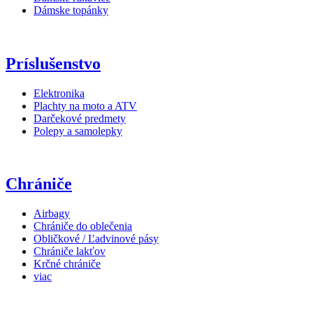
Dámske topánky
Príslušenstvo
Elektronika
Plachty na moto a ATV
Darčekové predmety
Polepy a samolepky
Chrániče
Airbagy
Chrániče do oblečenia
Obličkové / Ľadvinové pásy
Chrániče lakťov
Krčné chrániče
viac