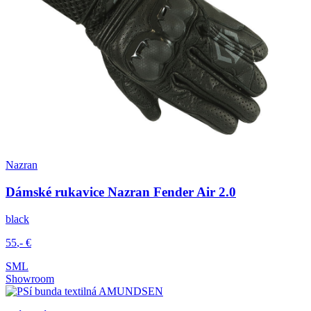
Nazran
Dámské rukavice Nazran Fender Air 2.0
black
55
,-
€
S
M
L
Showroom