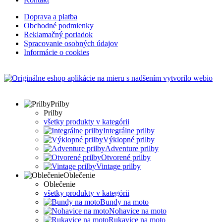
Doprava a platba
Obchodné podmienky
Reklamačný poriadok
Spracovanie osobných údajov
Informácie o cookies
s nadšením vytvorilo webio
Prilby
Prilby
všetky produkty v kategórii
Integrálne prilby
Výklopné prilby
Adventure prilby
Otvorené prilby
Vintage prilby
Oblečenie
Oblečenie
všetky produkty v kategórii
Bundy na moto
Nohavice na moto
Rukavice na moto