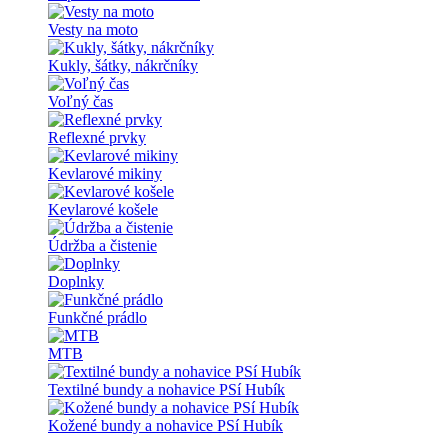
Vesty na moto
Kukly, šátky, nákrčníky
Voľný čas
Reflexné prvky
Kevlarové mikiny
Kevlarové košele
Údržba a čistenie
Doplnky
Funkčné prádlo
MTB
Textilné bundy a nohavice PSí Hubík
Kožené bundy a nohavice PSí Hubík