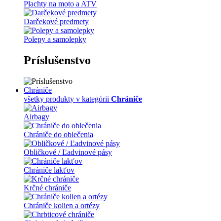
Plachty na moto a ATV
Darčekové predmety
Polepy a samolepky
Príslušenstvo
Chrániče
všetky produkty v kategórii
Chrániče
Airbagy
Chrániče do oblečenia
Obličkové / Ľadvinové pásy
Chrániče lakťov
Krčné chrániče
Chrániče kolien a ortézy