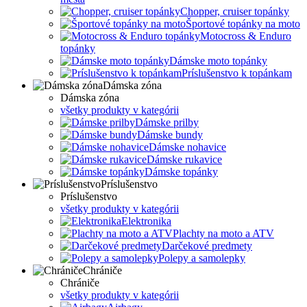
Chopper, cruiser topánky
Športové topánky na moto
Motocross & Enduro
topánky
Dámske moto topánky
Príslušenstvo k topánkam
Dámska zóna
Dámska zóna
všetky produkty v kategórii
Dámske prilby
Dámske bundy
Dámske nohavice
Dámske rukavice
Dámske topánky
Príslušenstvo
Príslušenstvo
všetky produkty v kategórii
Elektronika
Plachty na moto a ATV
Darčekové predmety
Polepy a samolepky
Chrániče
Chrániče
všetky produkty v kategórii