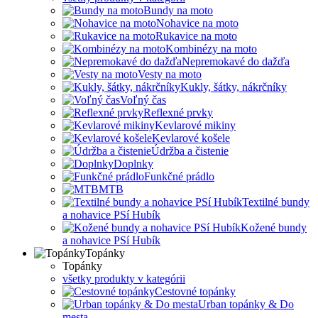
Bundy na moto
Nohavice na moto
Rukavice na moto
Kombinézy na moto
Nepremokavé do dažďa
Vesty na moto
Kukly, šátky, nákrčníky
Voľný čas
Reflexné prvky
Kevlarové mikiny
Kevlarové košele
Údržba a čistenie
Doplnky
Funkčné prádlo
MTB
Textilné bundy
a nohavice PSí Hubík
Kožené bundy
a nohavice PSí Hubík
Topánky
Topánky
všetky produkty v kategórii
Cestovné topánky
Urban topánky & Do
mesta