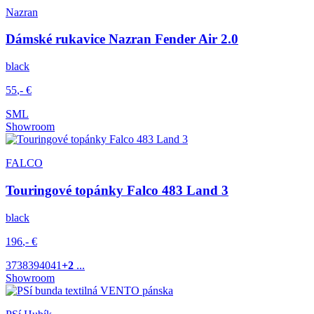
Nazran
Dámské rukavice Nazran Fender Air 2.0
black
55
,-
€
S
M
L
Showroom
FALCO
Touringové topánky Falco 483 Land 3
black
196
,-
€
37
38
39
40
41
+2
...
Showroom