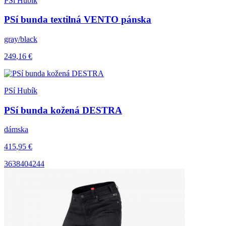
PSí Hubík
PSí bunda textilná VENTO pánska
gray/black
249
,16
€
PSí Hubík
PSí bunda kožená DESTRA
dámska
415
,95
€
36
38
40
42
44