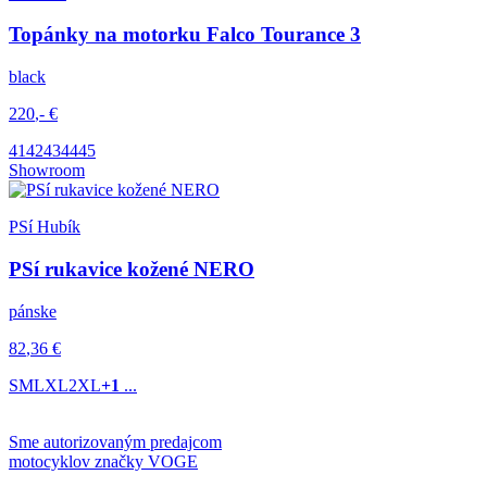
Topánky na motorku Falco Tourance 3
black
220
,-
€
41
42
43
44
45
Showroom
PSí Hubík
PSí rukavice kožené NERO
pánske
82
,36
€
S
M
L
XL
2XL
+1
...
Sme autorizovaným predajcom
motocyklov značky
VOGE