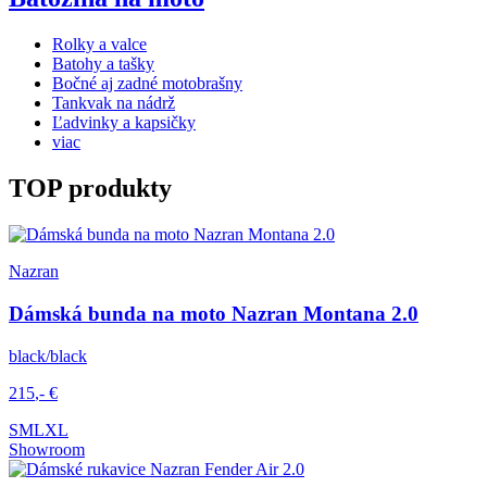
Rolky a valce
Batohy a tašky
Bočné aj zadné motobrašny
Tankvak na nádrž
Ľadvinky a kapsičky
viac
TOP produkty
Nazran
Dámská bunda na moto Nazran Montana 2.0
black/black
215
,-
€
S
M
L
XL
Showroom