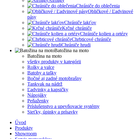
Airbagy
Chrániče do oblečenia
Obličkové / Ľadvinové
pásy
Chrániče lakťov
Krčné chrániče
Chrániče kolien a ortézy
Chrbticové chrániče
Chrániče hrudi
Batožina na moto
Batožina na moto
všetky produkty v kategórii
Rolky a valce
Batohy a tašky
Bočné aj zadné motobrašny
Tankvak na nádrž
Ľadvinky a kapsičky
Nápojáky
Peňaženky
Príslušenstvo a upevňovacie systémy
Sieťky, úpinky a prísavky
Úvod
Produkty
Showroom