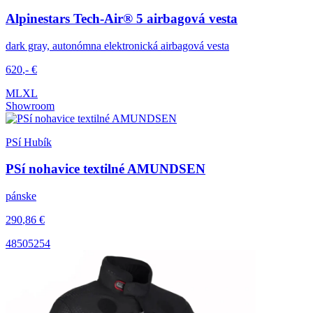
Alpinestars Tech-Air® 5 airbagová vesta
dark gray, autonómna elektronická airbagová vesta
620
,-
€
M
L
XL
Showroom
PSí Hubík
PSí nohavice textilné AMUNDSEN
pánske
290
,86
€
48
50
52
54