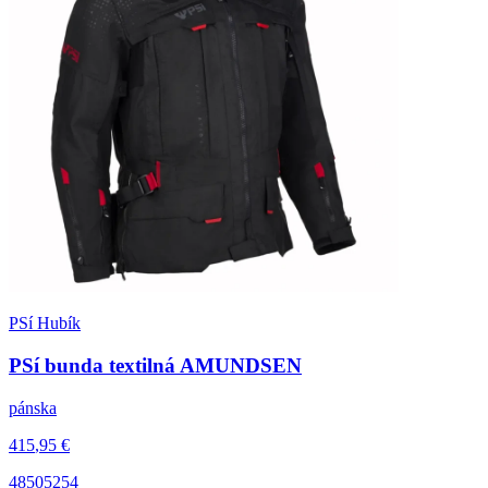
PSí Hubík
PSí bunda textilná AMUNDSEN
pánska
415
,95
€
48
50
52
54