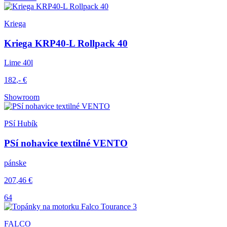
Kriega
Kriega KRP40-L Rollpack 40
Lime 40l
182
,-
€
Showroom
PSí Hubík
PSí nohavice textilné VENTO
pánske
207
,46
€
64
FALCO