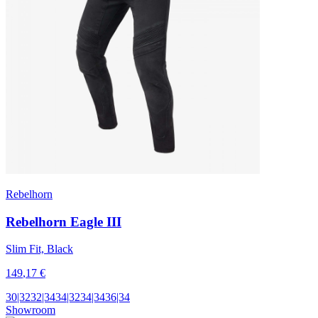
Rebelhorn
Rebelhorn Eagle III
Slim Fit, Black
149
,17
€
30|32
32|34
34|32
34|34
36|34
Showroom