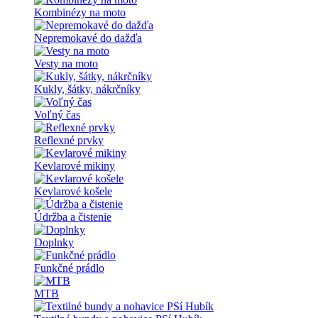
Kombinézy na moto
Nepremokavé do dažďa
Vesty na moto
Kukly, šátky, nákrčníky
Voľný čas
Reflexné prvky
Kevlarové mikiny
Kevlarové košele
Údržba a čistenie
Doplnky
Funkčné prádlo
MTB