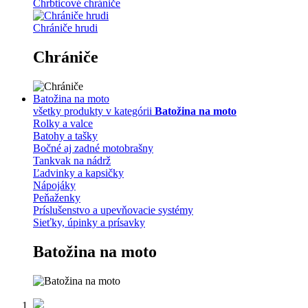
Chrbticové chrániče
Chrániče hrudi
Chrániče
Batožina na moto
všetky produkty v kategórii
Batožina na moto
Rolky a valce
Batohy a tašky
Bočné aj zadné motobrašny
Tankvak na nádrž
Ľadvinky a kapsičky
Nápojáky
Peňaženky
Príslušenstvo a upevňovacie systémy
Sieťky, úpinky a prísavky
Batožina na moto