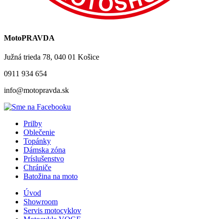
MotoPRAVDA
Južná trieda 78, 040 01 Košice
0911 934 654
info@motopravda.sk
Prilby
Oblečenie
Topánky
Dámska zóna
Príslušenstvo
Chrániče
Batožina na moto
Úvod
Showroom
Servis motocyklov