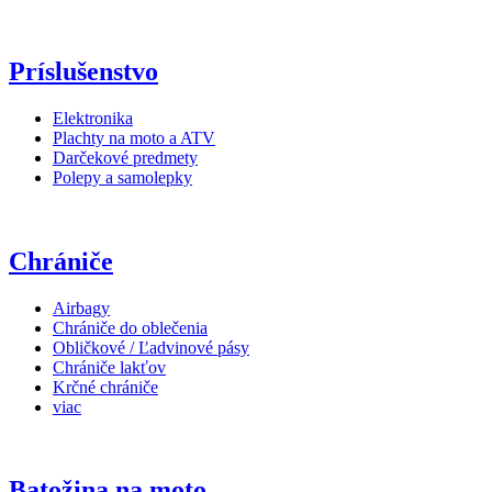
Príslušenstvo
Elektronika
Plachty na moto a ATV
Darčekové predmety
Polepy a samolepky
Chrániče
Airbagy
Chrániče do oblečenia
Obličkové / Ľadvinové pásy
Chrániče lakťov
Krčné chrániče
viac
Batožina na moto