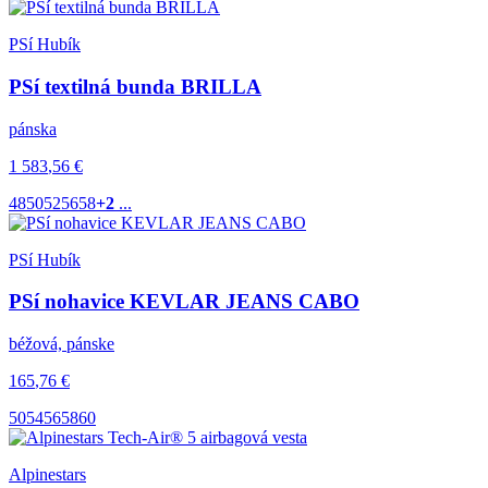
PSí Hubík
PSí textilná bunda BRILLA
pánska
1 583
,56
€
48
50
52
56
58
+2
...
PSí Hubík
PSí nohavice KEVLAR JEANS CABO
béžová, pánske
165
,76
€
50
54
56
58
60
Alpinestars