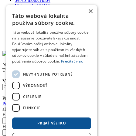
Servis motocyklov
Motocykle VOGE
×
Ako nakupovať
Táto webová lokalita
Poradňa
používa súbory cookie.
Kontakt
Táto webová lokalita používa súbory cookie
Doprava a platba
Obchodné podmienky
na zlepšenie používateľskej skúsenosti.
Reklamačný poriadok
Používaním našej webovej lokality
vyjadrujete súhlas s používaním všetkých
súborov cookie v súlade s našimi zásadami
používania súborov cookie.
Prečítať viac
Nákupný košík
Tvoj nákupný košík je prázdny. Nie je to škoda?
NEVYHNUTNE POTREBNÉ
Vyhľadávanie
VÝKONNOSŤ
CIELENIE
Prihlásenie
Prihlásiť sa účtom Google
FUNKCIE
alebo
E-mail *
PRIJAŤ VŠETKO
Heslo *