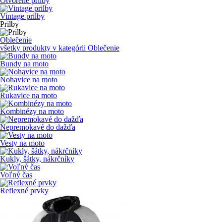
Otvorené prilby
Vintage prilby
Prilby
Oblečenie
všetky produkty v kategórii
Oblečenie
Bundy na moto
Nohavice na moto
Rukavice na moto
Kombinézy na moto
Nepremokavé do dažďa
Vesty na moto
Kukly, šátky, nákrčníky
Voľný čas
Reflexné prvky