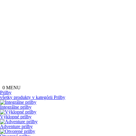
0
MENU
Prilby
všetky produkty v kategórii
Prilby
Integrálne prilby
Výklopné prilby
Adventure prilby