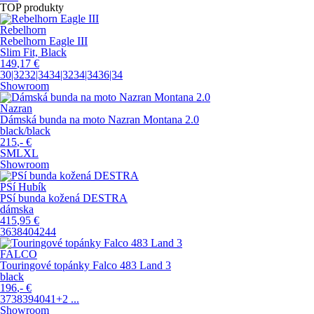
TOP produkty
Rebelhorn
Rebelhorn Eagle III
Slim Fit, Black
149
,17
€
30|32
32|34
34|32
34|34
36|34
Showroom
Nazran
Dámská bunda na moto Nazran Montana 2.0
black/black
215
,-
€
S
M
L
XL
Showroom
PSí Hubík
PSí bunda kožená DESTRA
dámska
415
,95
€
36
38
40
42
44
FALCO
Touringové topánky Falco 483 Land 3
black
196
,-
€
37
38
39
40
41
+2
...
Showroom