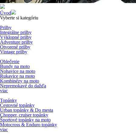
Úvod
Vyberte si kategóriu
Prilby
Integrálne prilby
Výklopné prilby
Adventure prilby
Otvorené prilby
Vintage prilby
Oblečenie
Bundy na moto
Nohavice na moto
Rukavice na moto
Kombinézy na moto
Nepremokavé do dažďa
viac
Topánky
Cestovné topánky
Urban topánky & Do mesta
Chopper, cruiser topánky
Športové topánky na moto
Motocross & Enduro topánky
viac