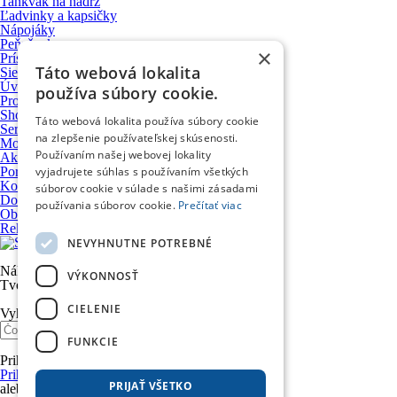
Tankvak na nádrž
Ľadvinky a kapsičky
Nápojáky
Peňaženky
×
Príslušenstvo a upevňovacie systémy
Táto webová lokalita
Sieťky, úpinky a prísavky
Úvod
používa súbory cookie.
Produkty
Showroom
Táto webová lokalita používa súbory cookie
Servis motocyklov
na zlepšenie používateľskej skúsenosti.
Motocykle VOGE
Používaním našej webovej lokality
Ako nakupovať
vyjadrujete súhlas s používaním všetkých
Poradňa
Kontakt
súborov cookie v súlade s našimi zásadami
Doprava a platba
používania súborov cookie.
Prečítať viac
Obchodné podmienky
Reklamačný poriadok
NEVYHNUTNE POTREBNÉ
Nákupný košík
VÝKONNOSŤ
Tvoj nákupný košík je prázdny. Nie je to škoda?
CIELENIE
Vyhľadávanie
FUNKCIE
Prihlásenie
Prihlásiť sa účtom Google
PRIJAŤ VŠETKO
alebo