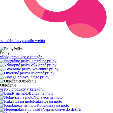
s nadšením vytvorilo webio
Prilby
Prilby
všetky produkty v kategórii
Integrálne prilby
Výklopné prilby
Adventure prilby
Otvorené prilby
Vintage prilby
Oblečenie
Oblečenie
všetky produkty v kategórii
Bundy na moto
Nohavice na moto
Rukavice na moto
Kombinézy na moto
Nepremokavé do dažďa