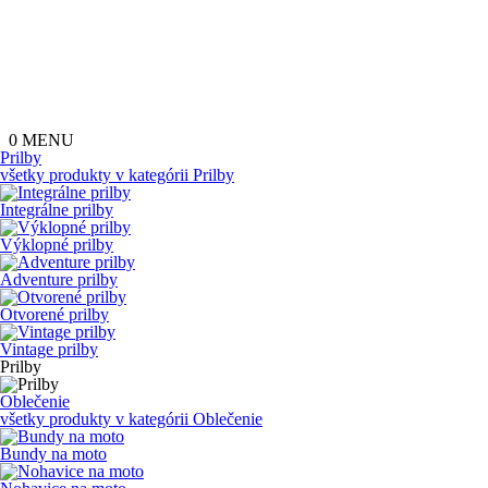
0
MENU
Prilby
všetky produkty v kategórii
Prilby
Integrálne prilby
Výklopné prilby
Adventure prilby
Otvorené prilby
Vintage prilby
Prilby
Oblečenie
všetky produkty v kategórii
Oblečenie
Bundy na moto