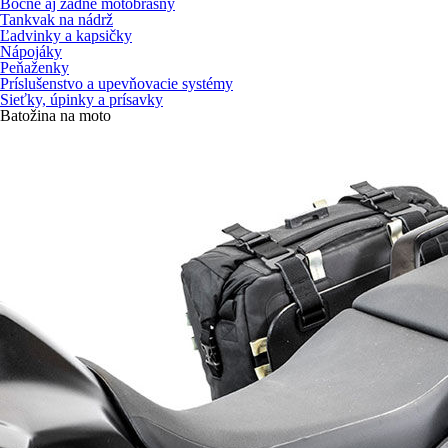
Bočné aj zadné motobrašny
Tankvak na nádrž
Ľadvinky a kapsičky
Nápojáky
Peňaženky
Príslušenstvo a upevňovacie systémy
Sieťky, úpinky a prísavky
Batožina na moto