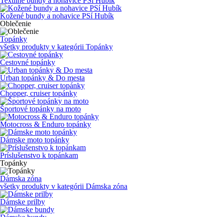
Textilné bundy a nohavice PSí Hubík
Kožené bundy a nohavice PSí Hubík
Oblečenie
Topánky
všetky produkty v kategórii
Topánky
Cestovné topánky
Urban topánky & Do mesta
Chopper, cruiser topánky
Športové topánky na moto
Motocross & Enduro topánky
Dámske moto topánky
Príslušenstvo k topánkam
Topánky
Dámska zóna
všetky produkty v kategórii
Dámska zóna
Dámske prilby