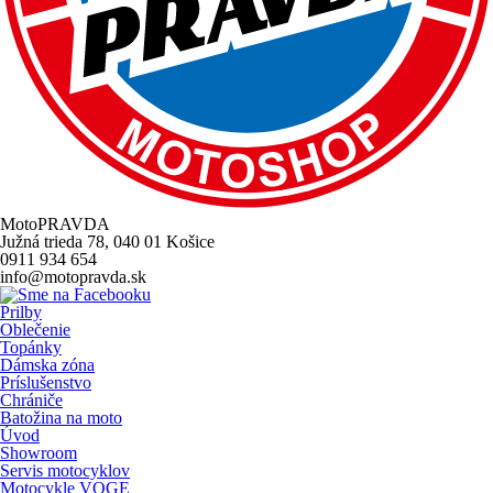
MotoPRAVDA
Južná trieda 78, 040 01 Košice
0911 934 654
info@motopravda.sk
Prilby
Oblečenie
Topánky
Dámska zóna
Príslušenstvo
Chrániče
Batožina na moto
Úvod
Showroom
Servis motocyklov
Motocykle VOGE