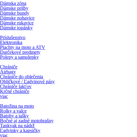
Dámska zóna
Dámske prilby
Dámske bundy
Dámske nohavice
Dámske rukavice
Dámske topánky
Príslušenstvo
Elektronika
Plachty na moto a ATV
Darčekové predmety
Polepy a samolepky
Chrániče
Airbagy
Chrániče do oblečenia
Obličkové / Ľadvinové pásy
Chrániče lakťov
Krčné chrániče
viac
Batožina na moto
Rolky a valce
Batohy a tašky
Bočné aj zadné motobrašny
Tankvak na nádrž
Ľadvinky a kapsičky
viac