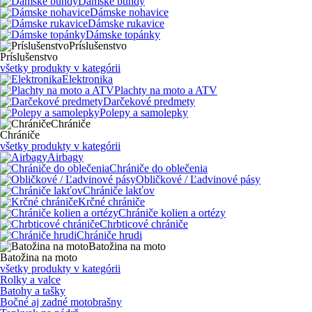
Dámske bundy
Dámske nohavice
Dámske rukavice
Dámske topánky
Príslušenstvo
Príslušenstvo
všetky produkty v kategórii
Elektronika
Plachty na moto a ATV
Darčekové predmety
Polepy a samolepky
Chrániče
Chrániče
všetky produkty v kategórii
Airbagy
Chrániče do oblečenia
Obličkové / Ľadvinové pásy
Chrániče lakťov
Krčné chrániče
Chrániče kolien a ortézy
Chrbticové chrániče
Chrániče hrudi
Batožina na moto
Batožina na moto
všetky produkty v kategórii
Rolky a valce
Batohy a tašky
Bočné aj zadné motobrašny