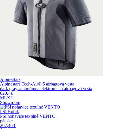
Alpinestars
Alpinestars Tech-Air® 5 airbagová vesta
dark gray, autonómna elektronická airbagová vesta
620
,-
€
M
L
XL
Showroom
PSí Hubík
PSí nohavice textilné VENTO
pánske
207
,46
€