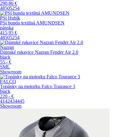
290
,86
€
48
50
52
54
PSí Hubík
PSí bunda textilná AMUNDSEN
pánska
415
,95
€
48
50
52
54
Nazran
Dámské rukavice Nazran Fender Air 2.0
black
55
,-
€
S
M
L
Showroom
FALCO
Topánky na motorku Falco Tourance 3
black
220
,-
€
41
42
43
44
45
Showroom