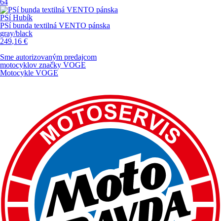
64
PSí Hubík
PSí bunda textilná VENTO pánska
gray/black
249
,16
€
Sme autorizovaným predajcom
motocyklov značky
VOGE
Motocykle VOGE