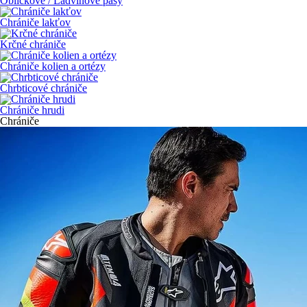
Obličkové / Ľadvinové pásy
Chrániče lakťov
Krčné chrániče
Chrániče kolien a ortézy
Chrbticové chrániče
Chrániče hrudi
Chrániče