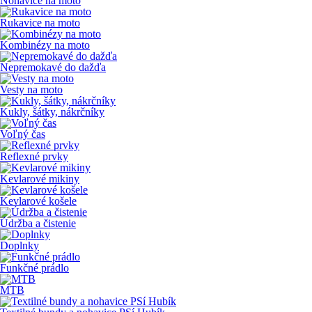
Nohavice na moto
Rukavice na moto
Kombinézy na moto
Nepremokavé do dažďa
Vesty na moto
Kukly, šátky, nákrčníky
Voľný čas
Reflexné prvky
Kevlarové mikiny
Kevlarové košele
Údržba a čistenie
Doplnky
Funkčné prádlo
MTB