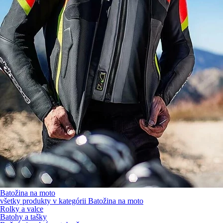
Batožina na moto
všetky produkty v kategórii
Batožina na moto
Rolky a valce
Batohy a tašky