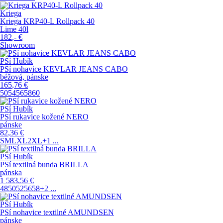
Kriega
Kriega KRP40-L Rollpack 40
Lime 40l
182
,-
€
Showroom
PSí Hubík
PSí nohavice KEVLAR JEANS CABO
béžová, pánske
165
,76
€
50
54
56
58
60
PSí Hubík
PSí rukavice kožené NERO
pánske
82
,36
€
S
M
L
XL
2XL
+1
...
PSí Hubík
PSí textilná bunda BRILLA
pánska
1 583
,56
€
48
50
52
56
58
+2
...
PSí Hubík
PSí nohavice textilné AMUNDSEN
pánske