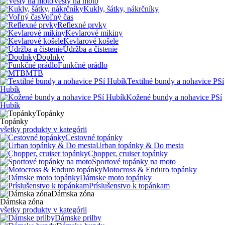
Vesty na moto
Kukly, šátky, nákrčníky
Voľný čas
Reflexné prvky
Kevlarové mikiny
Kevlarové košele
Údržba a čistenie
Doplnky
Funkčné prádlo
MTB
Textilné bundy a nohavice PSí
Hubík
Kožené bundy a nohavice PSí
Hubík
Topánky
Topánky
všetky produkty v kategórii
Cestovné topánky
Urban topánky & Do mesta
Chopper, cruiser topánky
Športové topánky na moto
Motocross & Enduro topánky
Dámske moto topánky
Príslušenstvo k topánkam
Dámska zóna
Dámska zóna
všetky produkty v kategórii
Dámske prilby