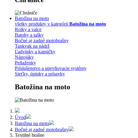
Batožina na moto
všetky produkty v kategórii
Batožina na moto
Rolky a valce
Batohy a tašky
Bočné aj zadné motobrašny
Tankvak na nádrž
Ľadvinky a kapsičky
Nápojáky
Peňaženky
Príslušenstvo a upevňovacie systémy
Sieťky, úpinky a prísavky
Batožina na moto
Úvod
Batožina na moto
Bočné aj zadné motobrašny
Textilné brašne