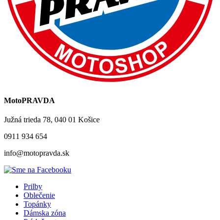
MotoPRAVDA
Južná trieda 78, 040 01 Košice
0911 934 654
info@motopravda.sk
Prilby
Oblečenie
Topánky
Dámska zóna