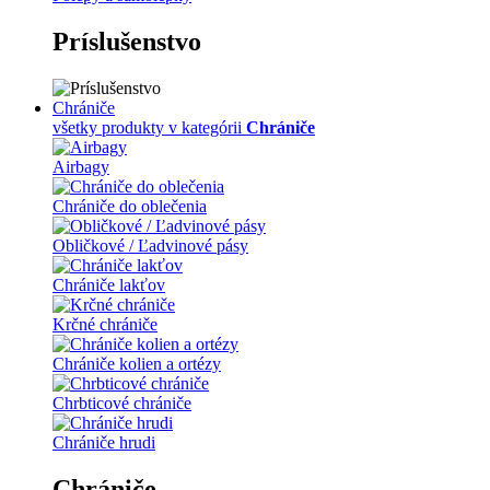
Príslušenstvo
Chrániče
všetky produkty v kategórii
Chrániče
Airbagy
Chrániče do oblečenia
Obličkové / Ľadvinové pásy
Chrániče lakťov
Krčné chrániče
Chrániče kolien a ortézy
Chrbticové chrániče
Chrániče hrudi
Chrániče