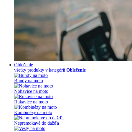
Oblečenie
všetky produkty v kategórii
Oblečenie
Bundy na moto
Nohavice na moto
Rukavice na moto
Kombinézy na moto
Nepremokavé do dažďa