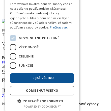
Táto webová lokalita používa súbory cookie
Doprava a platba
Obchodné podmienky
na zlepšenie používateľskej skúsenosti.
Reklamačný poriadok
Používaním našej webovej lokality
vyjadrujete súhlas s používaním všetkých
súborov cookie v súlade s našimi zásadami
používania súborov cookie.
Prečítať viac
Nákupný košík
Tvoj nákupný košík je prázdny. Nie je to škoda?
NEVYHNUTNE POTREBNÉ
Vyhľadávanie
VÝKONNOSŤ
CIELENIE
Prihlásenie
Prihlásiť sa účtom Google
FUNKCIE
alebo
E-mail *
PRIJAŤ VŠETKO
Heslo *
ODMIETNUŤ VŠETKO
Prihlásiť
Zabudnuté heslo
ZOBRAZIŤ PODROBNOSTI
Nemáte u nás účet? Založte si ho a získajte zaujímavé výhody.
POWERED BY COOKIESCRIPT