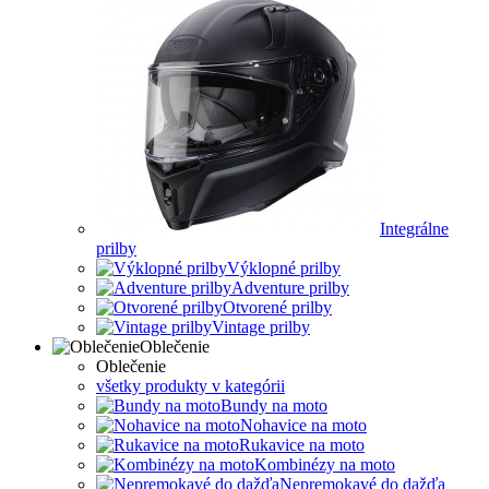
Integrálne
prilby
Výklopné prilby
Adventure prilby
Otvorené prilby
Vintage prilby
Oblečenie
Oblečenie
všetky produkty v kategórii
Bundy na moto
Nohavice na moto
Rukavice na moto
Kombinézy na moto
Nepremokavé do dažďa