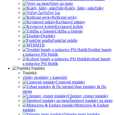
Vesty na moto
Kukly, šátky, nákrčníky
Voľný čas
Reflexné prvky
Kevlarové mikiny
Kevlarové košele
Údržba a čistenie
Doplnky
Funkčné prádlo
MTB
Textilné bundy
a nohavice PSí Hubík
Kožené bundy
a nohavice PSí Hubík
Topánky
Topánky
všetky produkty v kategórii
Cestovné topánky
Urban topánky & Do
mesta
Chopper, cruiser topánky
Športové topánky na moto
Motocross & Enduro
topánky
Dámske moto topánky