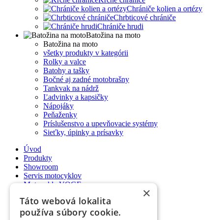
Chrániče kolien a ortézy
Chrbticové chrániče
Chrániče hrudi
Batožina na moto
Batožina na moto
všetky produkty v kategórii
Rolky a valce
Batohy a tašky
Bočné aj zadné motobrašny
Tankvak na nádrž
Ľadvinky a kapsičky
Nápojáky
Peňaženky
Príslušenstvo a upevňovacie systémy
Sieťky, úpinky a prísavky
Úvod
Produkty
Showroom
Servis motocyklov
Motocykle VOGE
×
Ako nakupovať
Táto webová lokalita
Poradňa
používa súbory cookie.
Kontakt