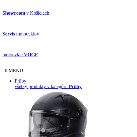
Showroom
v Košiciach
Servis
motocyklov
motocykle
VOGE
0
MENU
Prilby
všetky produkty v kategórii
Prilby