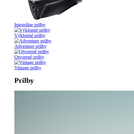
Integrálne prilby
Výklopné prilby
Adventure prilby
Otvorené prilby
Vintage prilby
Prilby