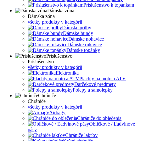
Príslušenstvo k topánkam
Dámska zóna
Dámska zóna
všetky produkty v kategórii
Dámske prilby
Dámske bundy
Dámske nohavice
Dámske rukavice
Dámske topánky
Príslušenstvo
Príslušenstvo
všetky produkty v kategórii
Elektronika
Plachty na moto a ATV
Darčekové predmety
Polepy a samolepky
Chrániče
Chrániče
všetky produkty v kategórii
Airbagy
Chrániče do oblečenia
Obličkové / Ľadvinové
pásy
Chrániče lakťov
Krčné chrániče